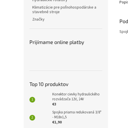
Hydraulické rotátory
Popi
Klimatizácie pre poľnohospodárske a
stavebné stroje
Značky
Pod
Spoj
Prijímame online platby
Top 10 produktov
Konektor cievky hydraulického
rozvádzača 12V, 24V
€3
Spojka priama redukovaná 3/8"
- M18x1,5
€1,90