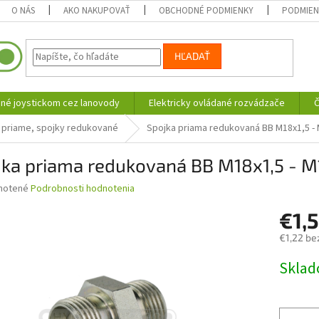
O NÁS
AKO NAKUPOVAŤ
OBCHODNÉ PODMIENKY
PODMIEN
HĽADAŤ
né joystickom cez lanovody
Elektricky ovládané rozvádzače
Č
 priame, spojky redukované
Spojka priama redukovaná BB M18x1,5 -
jka priama redukovaná BB M18x1,5 - M
né
notené
Podrobnosti hodnotenia
nie
€1,
u
€1,22 be
Jednotk
Skla
cena:
iek.