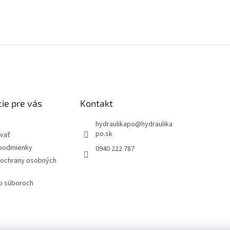
ie pre vás
Kontakt
hydraulikapo
@
hydraulika
po.sk
vať
podmienky
0940 222 787
ochrany osobných
 o súboroch