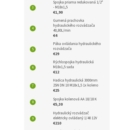
Spojka priama redukovaná 1/2"
- M18x1,5
€1,90
Gumená prachovka
hydraulického rozvádzača
40,80L/min
€4
Páka ovládania hydraulického
rozvádzača
€29
Rýchlospojka hydraulická
M18x1,5 sada
€12
Hadica hydraulická 3000mm
2SN DN 10 M18x1,5 1x koleno
€25
Spojka kolenová AA 18/18 K
€5,30
Hydraulický rozvádzač
elektricky ovládaný 1/40 12V
€210