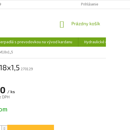
KY OCHRANY OSOBNÝCH ÚDAJOV
INFORMÁCIE O SÚBOROCH COOKIES
Prihlásenie
NÁKUPNÝ
Prázdny košík
KOŠÍK
erpadlá s prevodovkou na vývod kardanu
Hydraulické čerpadlá
 M18x1,5
18x1,5
270129
50
/ ks
z DPH
ová
dom