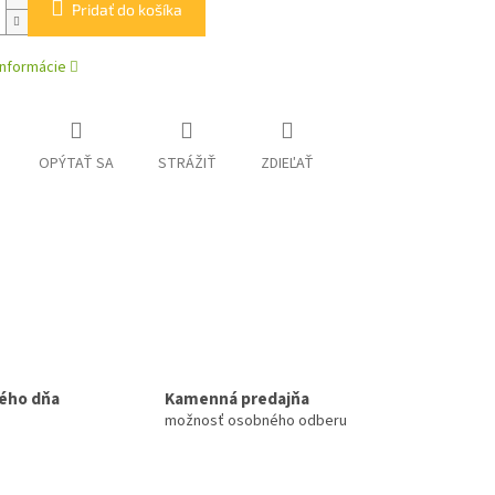
Pridať do košíka
informácie
OPÝTAŤ SA
STRÁŽIŤ
ZDIEĽAŤ
ého dňa
Kamenná predajňa
možnosť osobného odberu