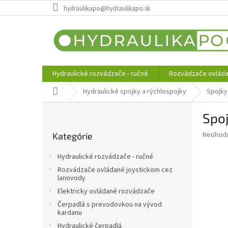
Prejsť
hydraulikapo@hydraulikapo.sk
na
obsah
Hydraulické rozvádzače - ručné
Rozvádzače ovláda
Domov
Hydraulické spojky a rýchlospojky
Spojky
B
Spo
o
Preskočiť
č
Priemer
Neohod
Kategórie
kategórie
n
hodnote
ý
produkt
Hydraulické rozvádzače - ručné
p
je
Rozvádzače ovládané joystickom cez
0,0
a
lanovody
z
n
Elektricky ovládané rozvádzače
5
e
hviezdič
Čerpadlá s prevodovkou na vývod
l
kardanu
Hydraulické čerpadlá