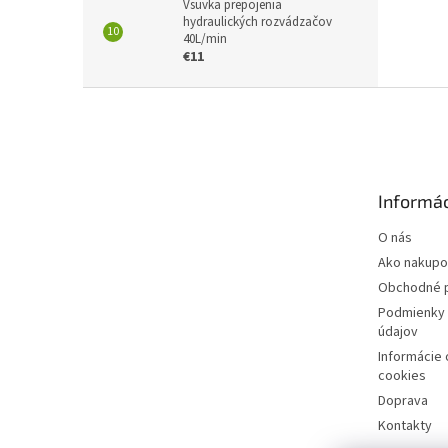
Vsuvka prepojenia
hydraulických rozvádzačov
40L/min
€11
Z
á
p
ä
t
Informác
i
e
O nás
Ako nakupo
Obchodné 
Podmienky 
údajov
Informácie
cookies
Doprava
Kontakty