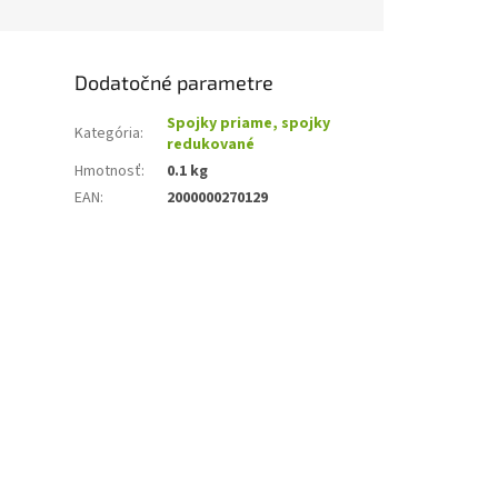
Dodatočné parametre
Spojky priame, spojky
Kategória
:
redukované
Hmotnosť
:
0.1 kg
EAN
:
2000000270129