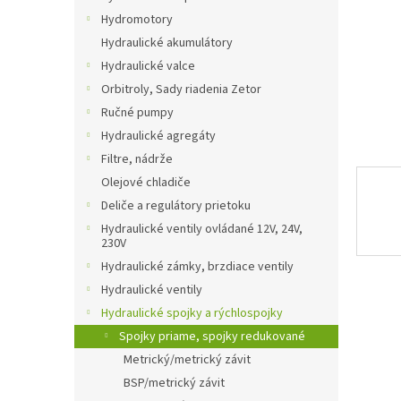
Hydromotory
Hydraulické akumulátory
Hydraulické valce
Orbitroly, Sady riadenia Zetor
Ručné pumpy
Hydraulické agregáty
Filtre, nádrže
Olejové chladiče
Deliče a regulátory prietoku
Hydraulické ventily ovládané 12V, 24V,
230V
Hydraulické zámky, brzdiace ventily
Hydraulické ventily
Hydraulické spojky a rýchlospojky
Spojky priame, spojky redukované
Metrický/metrický závit
BSP/metrický závit