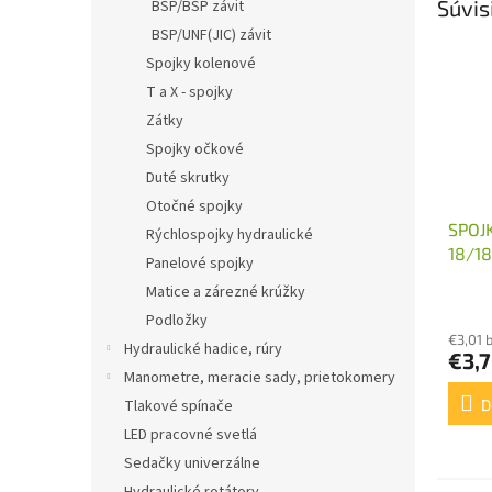
Súvis
BSP/BSP závit
BSP/UNF(JIC) závit
Spojky kolenové
T a X - spojky
Zátky
Spojky očkové
Duté skrutky
Otočné spojky
SPOJ
Rýchlospojky hydraulické
18/18
Panelové spojky
Matice a zárezné krúžky
Podložky
€3,01 
Hydraulické hadice, rúry
€3,
Manometre, meracie sady, prietokomery
D
Tlakové spínače
LED pracovné svetlá
Sedačky univerzálne