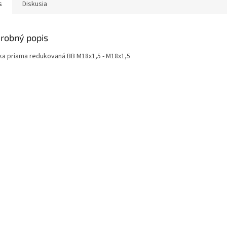
s
Diskusia
robný popis
ka priama redukovaná BB M18x1,5 - M18x1,5