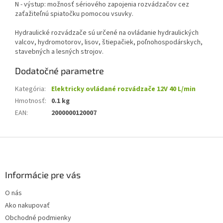
N - výstup: možnosť sériového zapojenia rozvádzačov cez
zaťažiteľnú spiatočku pomocou vsuvky.
Hydraulické rozvádzače sú určené na ovládanie hydraulických
valcov, hydromotorov, lisov, štiepačiek, poľnohospodárskych,
stavebných a lesných strojov.
Dodatočné parametre
Kategória
:
Elektricky ovládané rozvádzače 12V 40 L/min
Hmotnosť
:
0.1 kg
EAN
:
2000000120007
Z
á
p
ä
Informácie pre vás
t
O nás
i
Ako nakupovať
e
Obchodné podmienky