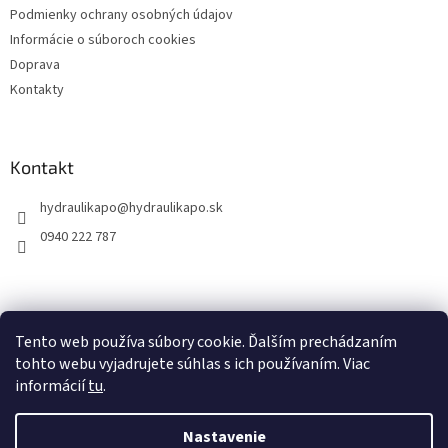
Podmienky ochrany osobných údajov
Informácie o súboroch cookies
Doprava
Kontakty
Kontakt
hydraulikapo
@
hydraulikapo.sk
0940 222 787
Tento web používa súbory cookie. Ďalším prechádzaním
tohto webu vyjadrujete súhlas s ich používaním. Viac
informácií
tu
.
Nastavenie
Vytvoril Shoptet