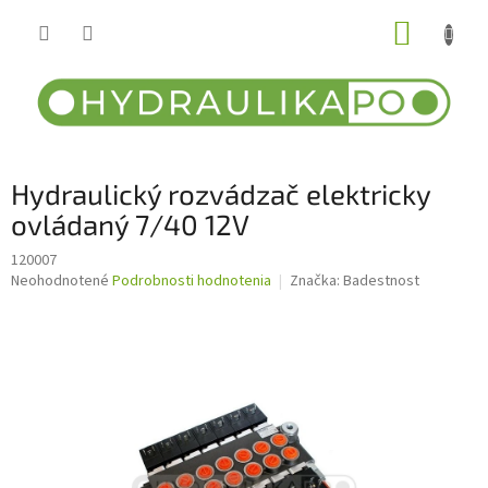
Prejsť
NÁKUP
na
obsah
KOŠÍK
Hydraulický rozvádzač elektricky
ovládaný 7/40 12V
120007
Priemerné
Neohodnotené
Podrobnosti hodnotenia
Značka:
Badestnost
hodnotenie
produktu
je
0,0
z
5
hviezdičiek.