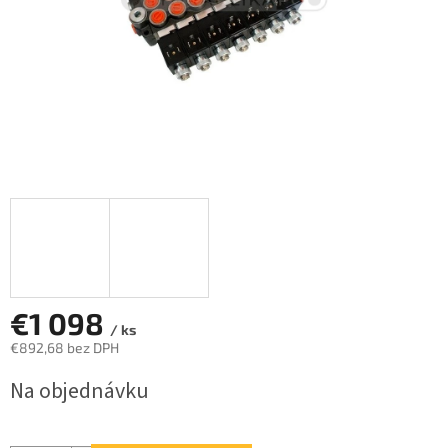
€1 098
/ ks
€892,68 bez DPH
Jednotková
Na objednávku
cena: