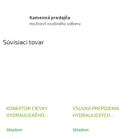
Kamenná predajňa
možnosť osobného odberu
Súvisiaci tovar
KONEKTOR CIEVKY
VSUVKA PREPOJENIA
HYDRAULICKÉHO
HYDRAULICKÝCH
ROZVÁDZAČA 12V, 24V
ROZVÁDZAČOV 40L/MIN
Skladom
Skladom