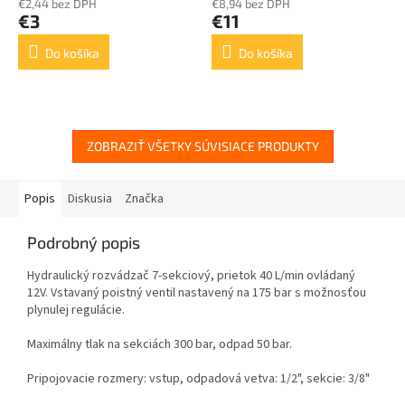
€2,44 bez DPH
€8,94 bez DPH
€3
€11
Do košíka
Do košíka
ZOBRAZIŤ VŠETKY SÚVISIACE PRODUKTY
Popis
Diskusia
Značka
Podrobný popis
Hydraulický rozvádzač 7-sekciový, prietok 40 L/min ovládaný
12V. Vstavaný poistný ventil nastavený na 175 bar s možnosťou
plynulej regulácie.
Maximálny tlak na sekciách 300 bar, odpad 50 bar.
Pripojovacie rozmery: vstup, odpadová vetva: 1/2", sekcie: 3/8"