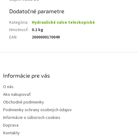
Dodatočné parametre
Kategória
:
Hydraulické valce teleskopické
Hmotnosť
:
0.1 kg
EAN
:
2000000170049
Z
á
p
ä
Informácie pre vás
t
O nás
i
Ako nakupovať
e
Obchodné podmienky
Podmienky ochrany osobných údajov
Informácie o súboroch cookies
Doprava
Kontakty