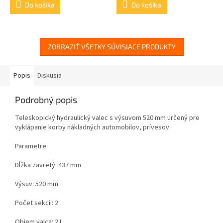
Do košíka
Do košíka
ZOBRAZIŤ VŠETKY SÚVISIACE PRODUKTY
Popis
Diskusia
Podrobný popis
Teleskopický hydraulický valec s výsuvom 520 mm určený pre
vyklápanie korby nákladných automobilov, prívesov.
Parametre:
Dĺžka zavretý: 437 mm
Výsuv: 520 mm
Počet sekcii: 2
Objem valca: 2 L