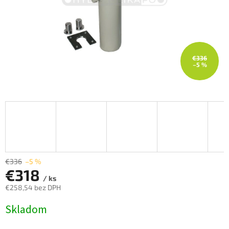
€336
–5 %
€336
–5 %
€318
/ ks
€258,54 bez DPH
Jednotková
Skladom
cena: