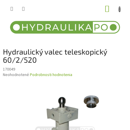
Prejsť
NÁKUP
na
obsah
KOŠÍK
Hydraulický valec teleskopický
60/2/520
170049
Priemerné
Neohodnotené
Podrobnosti hodnotenia
hodnotenie
produktu
je
0,0
z
5
hviezdičiek.