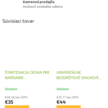
Kamenná predajňa
možnosť osobného odberu
Súvisiaci tovar
ŠTARTOVACIA CIEVKA PRE
UNIVERZÁLNE
NAPÁJANIE
BEZDRÔTOVÉ DIAĽKOVÉ
HYDRAULICKÉHO
OVLÁDANIE 12V / 24V
AGREGÁTU 12V DC
Skladom
Skladom
€28,46 bez DPH
€35,77 bez DPH
€35
€44