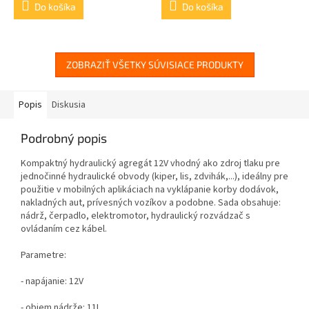
Do košíka
Do košíka
ZOBRAZIŤ VŠETKY SÚVISIACE PRODUKTY
Popis
Diskusia
Podrobný popis
Kompaktný hydraulický agregát 12V vhodný ako zdroj tlaku pre
jednočinné hydraulické obvody (kiper, lis, zdvihák,...), ideálny pre
použitie v mobilných aplikáciach na vyklápanie korby dodávok,
nakladných aut, prívesných vozíkov a podobne. Sada obsahuje:
nádrž, čerpadlo, elektromotor, hydraulický rozvádzač s
ovládaním cez kábel.
Parametre:
- napájanie: 12V
- objem nádrže: 11L