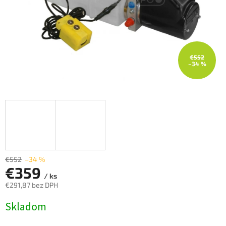
€552
–34 %
€552
–34 %
€359
/ ks
€291,87 bez DPH
Jednotková
Skladom
cena: