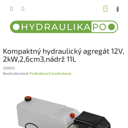
Prejsť
NÁKUP
na
obsah
KOŠÍK
Kompaktný hydraulický agregát 12V,
2kW,2,6cm3,nádrž 11L
200003
Priemerné
Neohodnotené
Podrobnosti hodnotenia
hodnotenie
produktu
je
0,0
z
5
hviezdičiek.