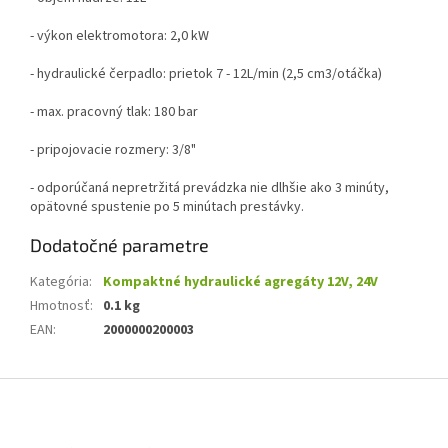
- výkon elektromotora: 2,0 kW
- hydraulické čerpadlo: prietok 7 - 12L/min (2,5 cm3/otáčka)
- max. pracovný tlak: 180 bar
- p
ripojovacie rozmery: 3/8"
- odporúčaná nepretržitá prevádzka nie dlhšie ako 3 minúty,
opätovné spustenie po 5 minútach prestávky.
Dodatočné parametre
Kategória
:
Kompaktné hydraulické agregáty 12V, 24V
Hmotnosť
:
0.1 kg
EAN
:
2000000200003
Z
á
p