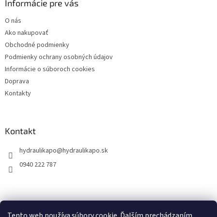
ä
Informácie pre vás
t
O nás
i
Ako nakupovať
e
Obchodné podmienky
Podmienky ochrany osobných údajov
Informácie o súboroch cookies
Doprava
Kontakty
Kontakt
hydraulikapo
@
hydraulikapo.sk
0940 222 787
Tento web používa súbory cookie. Ďalším prechádzaním