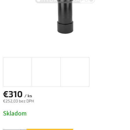
€310
/ ks
€252,03 bez DPH
Jednotková
Skladom
cena: