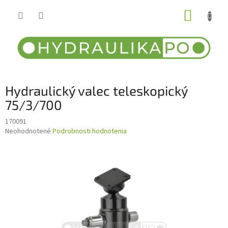
Prejsť
NÁKUP
na
obsah
KOŠÍK
Hydraulický valec teleskopický
75/3/700
170091
Priemerné
Neohodnotené
Podrobnosti hodnotenia
hodnotenie
produktu
je
0,0
z
5
hviezdičiek.