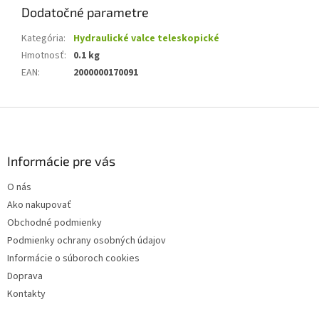
Dodatočné parametre
Kategória
:
Hydraulické valce teleskopické
Hmotnosť
:
0.1 kg
EAN
:
2000000170091
Z
á
p
ä
Informácie pre vás
t
O nás
i
Ako nakupovať
e
Obchodné podmienky
Podmienky ochrany osobných údajov
Informácie o súboroch cookies
Doprava
Kontakty