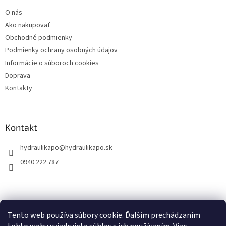
t
O nás
i
Ako nakupovať
e
Obchodné podmienky
Podmienky ochrany osobných údajov
Informácie o súboroch cookies
Doprava
Kontakty
Kontakt
hydraulikapo
@
hydraulikapo.sk
0940 222 787
Tento web používa súbory cookie. Ďalším prechádzaním