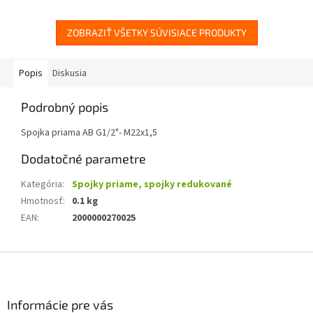
ZOBRAZIŤ VŠETKY SÚVISIACE PRODUKTY
Popis
Diskusia
Podrobný popis
Spojka priama AB G1/2"- M22x1,5
Dodatočné parametre
Kategória
:
Spojky priame, spojky redukované
Hmotnosť
:
0.1 kg
EAN
:
2000000270025
Z
á
p
ä
Informácie pre vás