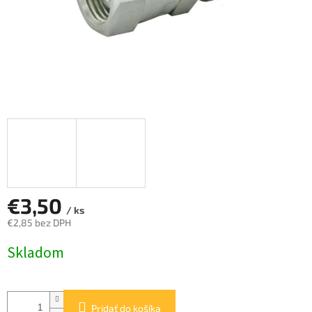
€3,50
/ ks
€2,85 bez DPH
Jednotková
Skladom
cena:
Pridať do košíka