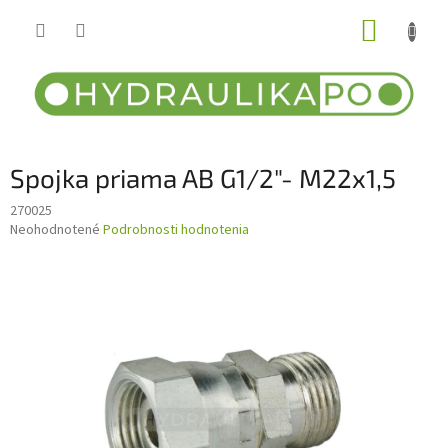
Prejsť
NÁKUP
na
obsah
KOŠÍK
Spojka priama AB G1/2"- M22x1,5
270025
Priemerné
Neohodnotené
Podrobnosti hodnotenia
hodnotenie
produktu
je
0,0
z
5
hviezdičiek.