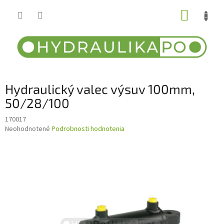
Prejsť
NÁKUP
na
obsah
KOŠÍK
Hydraulický valec výsuv 100mm,
50/28/100
170017
Priemerné
Neohodnotené
Podrobnosti hodnotenia
hodnotenie
produktu
je
0,0
z
5
hviezdičiek.