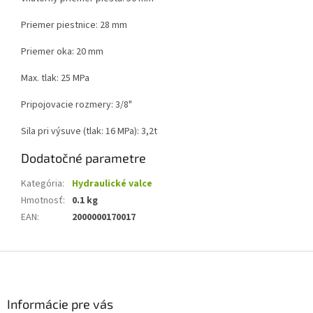
Priemer piestnice: 28 mm
Priemer oka: 20 mm
Max. tlak: 25 MPa
Pripojovacie rozmery: 3/8"
Sila pri výsuve (tlak: 16 MPa): 3,2t
Dodatočné parametre
Kategória
:
Hydraulické valce
Hmotnosť
:
0.1 kg
EAN
:
2000000170017
Z
á
p
ä
Informácie pre vás