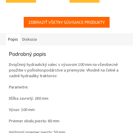
ZOBRAZIŤ VŠETKY SÚVISIACE PRODUKTY
Popis
Diskusia
Podrobný popis
Dvojčinný hydraulický valec s výsuvom 100 mm na všeobecné
použitie v poľnohospodárstve a priemysle. Vhodné na čelné a
zadné hydrauliky traktorov.
Parametre:
Dĺžka zavretý: 280 mm
Výsuv: 100 mm
Priemer obalu piestu: 60 mm
Vnútorný priemer piestu: 50 mm