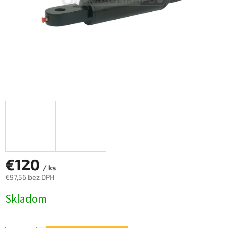
€120
/ ks
€97,56 bez DPH
Jednotková
Skladom
cena: