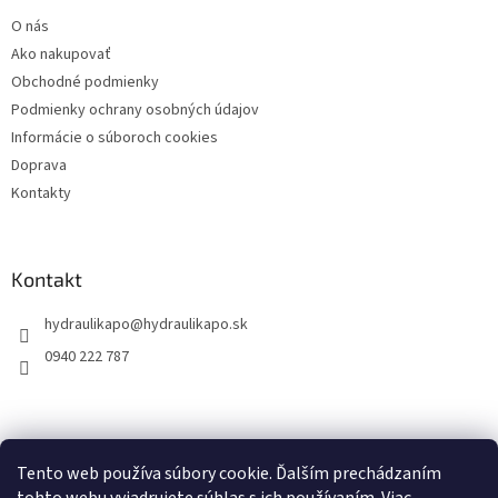
t
O nás
i
Ako nakupovať
e
Obchodné podmienky
Podmienky ochrany osobných údajov
Informácie o súboroch cookies
Doprava
Kontakty
Kontakt
hydraulikapo
@
hydraulikapo.sk
0940 222 787
Tento web používa súbory cookie. Ďalším prechádzaním