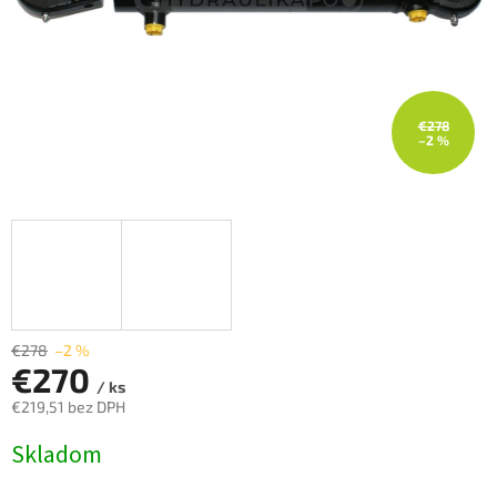
€278
–2 %
€278
–2 %
€270
/ ks
€219,51 bez DPH
Jednotková
Skladom
cena: