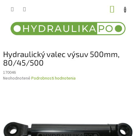
Prejsť
NÁKUP
na
obsah
KOŠÍK
Hydraulický valec výsuv 500mm,
80/45/500
170046
Priemerné
Neohodnotené
Podrobnosti hodnotenia
hodnotenie
produktu
je
0,0
z
5
hviezdičiek.