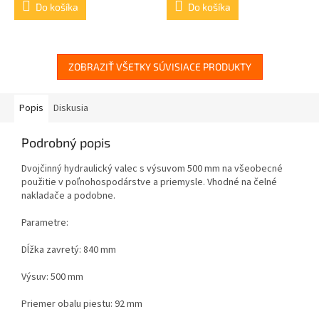
Do košíka
Do košíka
ZOBRAZIŤ VŠETKY SÚVISIACE PRODUKTY
Popis
Diskusia
Podrobný popis
Dvojčinný hydraulický valec s výsuvom 500 mm na všeobecné
použitie v poľnohospodárstve a priemysle. Vhodné na čelné
nakladače a podobne.
Parametre:
Dĺžka zavretý: 840 mm
Výsuv: 500 mm
Priemer obalu piestu: 92 mm