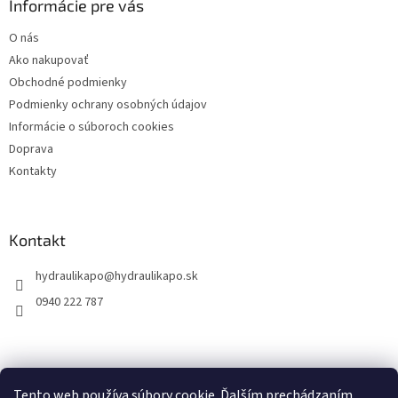
ä
Informácie pre vás
t
O nás
i
Ako nakupovať
e
Obchodné podmienky
Podmienky ochrany osobných údajov
Informácie o súboroch cookies
Doprava
Kontakty
Kontakt
hydraulikapo
@
hydraulikapo.sk
0940 222 787
Tento web používa súbory cookie. Ďalším prechádzaním