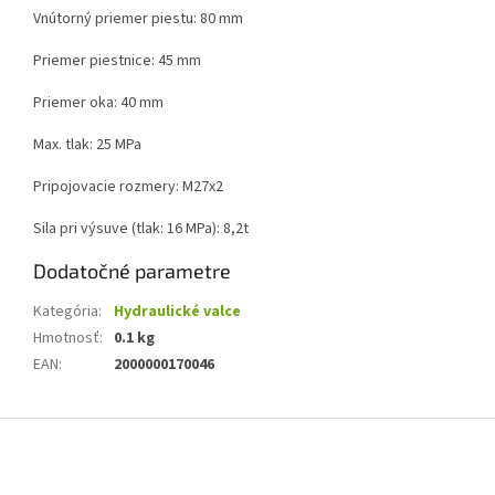
Vnútorný priemer piestu: 80 mm
Priemer piestnice: 45 mm
Priemer oka: 40 mm
Max. tlak: 25 MPa
Pripojovacie rozmery: M27x2
Sila pri výsuve (tlak: 16 MPa): 8,2t
Dodatočné parametre
Kategória
:
Hydraulické valce
Hmotnosť
:
0.1 kg
EAN
:
2000000170046
Z
á
p