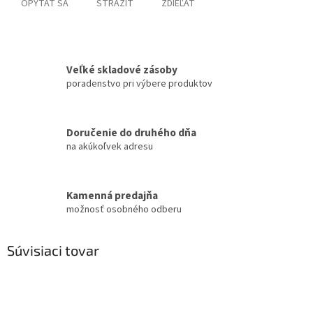
OPÝTAŤ SA
STRÁŽIŤ
ZDIEĽAŤ
Veľké skladové zásoby
poradenstvo pri výbere produktov
Doručenie do druhého dňa
na akúkoľvek adresu
Kamenná predajňa
možnosť osobného odberu
Súvisiaci tovar