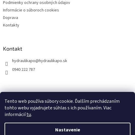
Podmienky ochrany osobných údajov
Informácie o súboroch cookies
Doprava
Kontakty
Kontakt
hydraulikapo
@
hydraulikapo.sk
0940 222 787
Tento web používa súbory cookie. Ďalším prechádzaním
tohto webu vyjadrujete súhlas s ich používaním. Viac
informácií
tu
.
Nastavenie
Vytvoril Shoptet