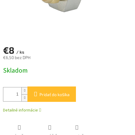
€8
/ ks
€6,50 bez DPH
Jednotková
Skladom
cena:
Pridať do košíka
Detailné informácie