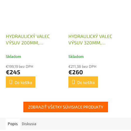
HYDRAULICKÝ VALEC
HYDRAULICKÝ VALEC
VÝSUV 200MM,
VÝSUV 320MM,
80/45/200
80/45/320
Skladom
Skladom
€199,19 bez DPH
€211,38 bez DPH
€245
€260
Do košíka
Do košíka
ZOBRAZIŤ VŠETKY SÚVISIACE PRODUKTY
Popis
Diskusia