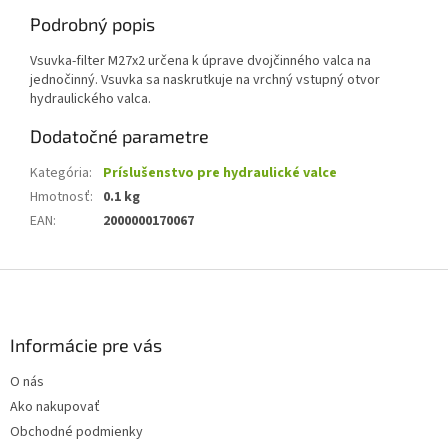
Podrobný popis
Vsuvka-filter M27x2 určena k úprave dvojčinného valca na
jednočinný. Vsuvka sa naskrutkuje na vrchný vstupný otvor
hydraulického valca.
Dodatočné parametre
Kategória
:
Príslušenstvo pre hydraulické valce
Hmotnosť
:
0.1 kg
EAN
:
2000000170067
Z
á
p
ä
Informácie pre vás
t
O nás
i
Ako nakupovať
e
Obchodné podmienky