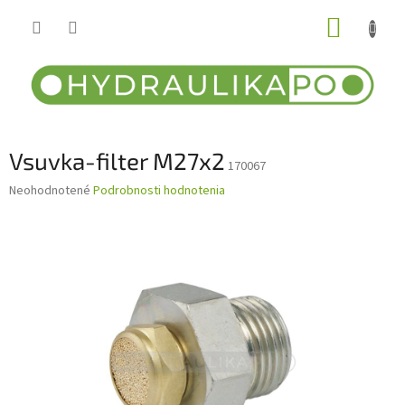
Prejsť
NÁKUP
na
obsah
KOŠÍK
Vsuvka-filter M27x2
170067
Priemerné
Neohodnotené
Podrobnosti hodnotenia
hodnotenie
produktu
je
0,0
z
5
hviezdičiek.