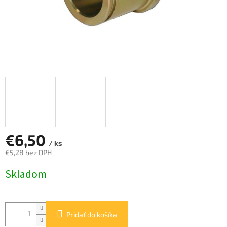
€6,50
/ ks
€5,28 bez DPH
Jednotková
Skladom
cena:
Pridať do košíka