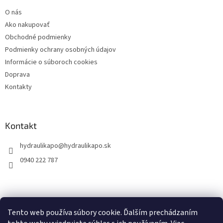
t
O nás
i
Ako nakupovať
e
Obchodné podmienky
Podmienky ochrany osobných údajov
Informácie o súboroch cookies
Doprava
Kontakty
Kontakt
hydraulikapo
@
hydraulikapo.sk
0940 222 787
Tento web používa súbory cookie. Ďalším prechádzaním