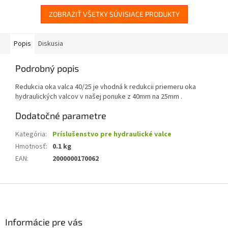
ZOBRAZIŤ VŠETKY SÚVISIACE PRODUKTY
Popis
Diskusia
Podrobný popis
Redukcia oka valca 40/25 je vhodná k redukcii priemeru oka
hydraulických valcov v našej ponuke z 40mm na 25mm .
Dodatočné parametre
Kategória
:
Príslušenstvo pre hydraulické valce
Hmotnosť
:
0.1 kg
EAN
:
2000000170062
Z
á
p
ä
Informácie pre vás