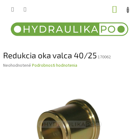
Prejsť
NÁKUP
na
obsah
KOŠÍK
Redukcia oka valca 40/25
170062
Priemerné
Neohodnotené
Podrobnosti hodnotenia
hodnotenie
produktu
je
0,0
z
5
hviezdičiek.