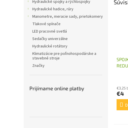
Súvis
Hydraulické spojky a rýchlospojky
Hydraulické hadice, rúry
Manometre, meracie sady, prietokomery
Tlakové spínače
LED pracovné svetlá
Sedačky univerzálne
Hydraulické rotátory
Klimatizácie pre poľnohospodárske a
stavebné stroje
SPOJ
REDU
Značky
M18X
Prijímame online platby
€3,25 
€4
D