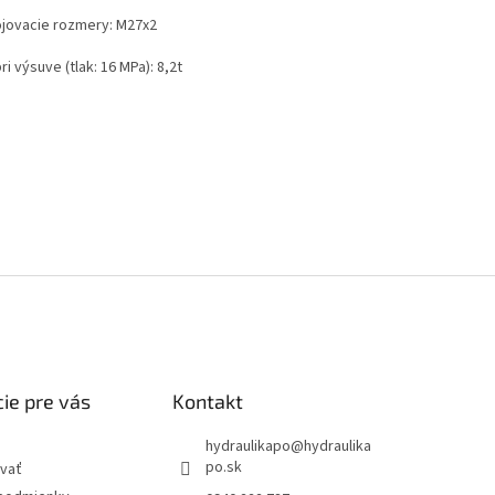
ojovacie rozmery: M27x2
pri výsuve (tlak: 16 MPa): 8,2t
ie pre vás
Kontakt
hydraulikapo
@
hydraulika
po.sk
vať