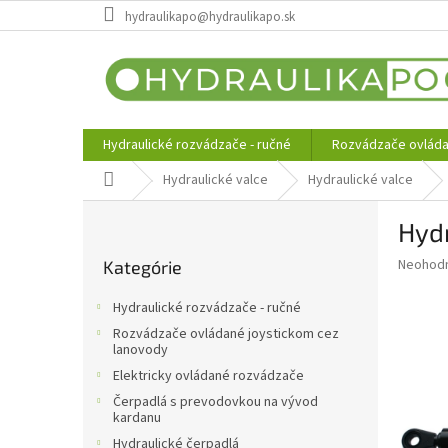
Prejsť
hydraulikapo@hydraulikapo.sk
na
obsah
Hydraulické rozvádzače - ručné
Rozvádzače ovláda
Domov
Hydraulické valce
Hydraulické valce
B
Hyd
o
Preskočiť
č
Priemer
Neohod
Kategórie
kategórie
n
hodnote
ý
produkt
Hydraulické rozvádzače - ručné
p
je
Rozvádzače ovládané joystickom cez
0,0
a
lanovody
z
n
Elektricky ovládané rozvádzače
5
e
hviezdič
Čerpadlá s prevodovkou na vývod
l
kardanu
Hydraulické čerpadlá