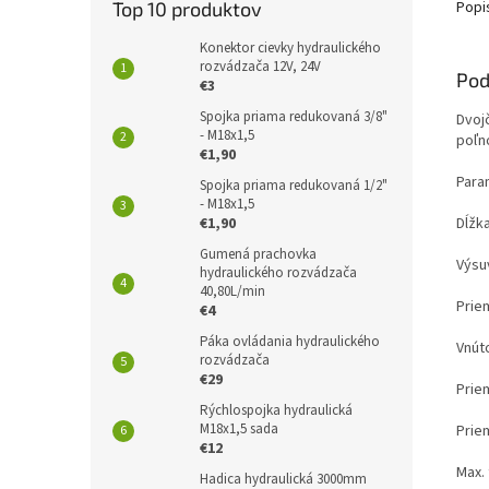
Popi
Top 10 produktov
Konektor cievky hydraulického
rozvádzača 12V, 24V
Pod
€3
Spojka priama redukovaná 3/8"
Dvoj
- M18x1,5
poľn
€1,90
Para
Spojka priama redukovaná 1/2"
- M18x1,5
Dĺžk
€1,90
Gumená prachovka
Výsu
hydraulického rozvádzača
40,80L/min
Prie
€4
Páka ovládania hydraulického
Vnút
rozvádzača
€29
Prie
Rýchlospojka hydraulická
M18x1,5 sada
Prie
€12
Max. 
Hadica hydraulická 3000mm