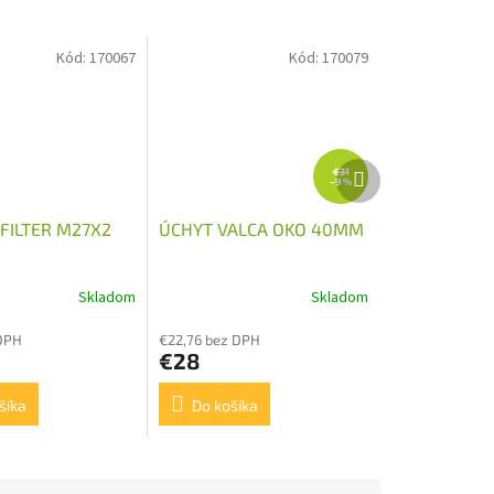
Kód:
170067
Kód:
170079
Ďalší
€31
–9 %
produkt
FILTER M27X2
ÚCHYT VALCA OKO 40MM
Skladom
Skladom
DPH
€22,76 bez DPH
€28
šíka
Do košíka