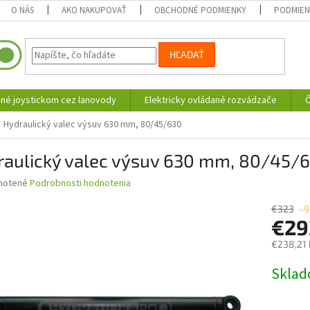
O NÁS
AKO NAKUPOVAŤ
OBCHODNÉ PODMIENKY
PODMIEN
HĽADAŤ
né joystickom cez lanovody
Elektricky ovládané rozvádzače
Č
Hydraulický valec výsuv 630 mm, 80/45/630
raulický valec výsuv 630 mm, 80/45/
né
notené
Podrobnosti hodnotenia
nie
u
€323
–9
€2
€238,21
Jednotk
Skla
iek.
cena: