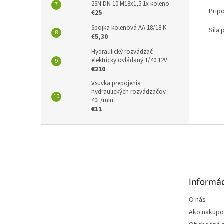
2SN DN 10 M18x1,5 1x koleno
Prip
€25
Spojka kolenová AA 18/18 K
Sila 
€5,30
Hydraulický rozvádzač
elektricky ovládaný 1/40 12V
€210
Vsuvka prepojenia
hydraulických rozvádzačov
40L/min
€11
Z
á
p
ä
t
Informác
i
e
O nás
Ako nakupo