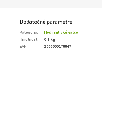
Dodatočné parametre
Kategória
:
Hydraulické valce
Hmotnosť
:
0.1 kg
EAN
:
2000000170047