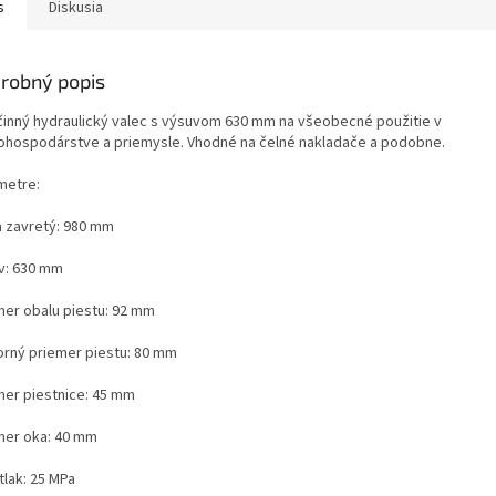
s
Diskusia
robný popis
činný hydraulický valec s výsuvom 630 mm na všeobecné použitie v
ohospodárstve a priemysle. Vhodné na čelné nakladače a podobne.
metre:
a zavretý: 980 mm
v: 630 mm
mer obalu piestu: 92 mm
orný priemer piestu: 80 mm
mer piestnice: 45 mm
mer oka: 40 mm
tlak: 25 MPa