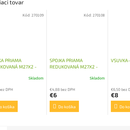
iaci tovar
Kód:
270109
Kód:
270108
KA PRIAMA
SPOJKA PRIAMA
VSUVKA-
KOVANÁ M27X2 -
REDUKOVANÁ M27X2 -
1,5
M22X1,5
Skladom
Skladom
bez DPH
€4,88 bez DPH
€6,50 bez 
€6
€8
o košíka
Do košíka
Do ko