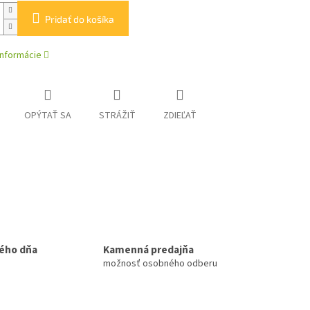
Pridať do košíka
informácie
OPÝTAŤ SA
STRÁŽIŤ
ZDIEĽAŤ
ého dňa
Kamenná predajňa
možnosť osobného odberu