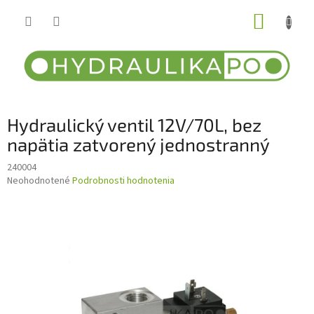
Prejsť
NÁKUP
na
obsah
KOŠÍK
Hydraulický ventil 12V/70L, bez
napätia zatvorený jednostranný
240004
Priemerné
Neohodnotené
Podrobnosti hodnotenia
hodnotenie
produktu
je
0,0
z
5
hviezdičiek.