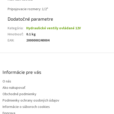
Pripojovacie rozmery: 1/2"
Dodatočné parametre
Kategória
:
Hydraulické ventily ovládané 12V
Hmotnosť
:
0.1 kg
EAN
:
2000000240004
Z
á
p
ä
Informácie pre vás
t
O nás
i
Ako nakupovať
e
Obchodné podmienky
Podmienky ochrany osobných údajov
Informácie o súboroch cookies
Doprava