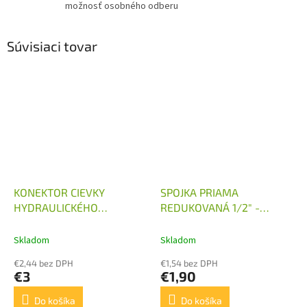
možnosť osobného odberu
Súvisiaci tovar
KONEKTOR CIEVKY
SPOJKA PRIAMA
HYDRAULICKÉHO
REDUKOVANÁ 1/2" -
ROZVÁDZAČA 12V, 24V
M18X1,5
Skladom
Skladom
€2,44 bez DPH
€1,54 bez DPH
€3
€1,90
Do košíka
Do košíka