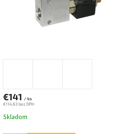
€141
/ ks
€114,63 bez DPH
Jednotková
Skladom
cena: