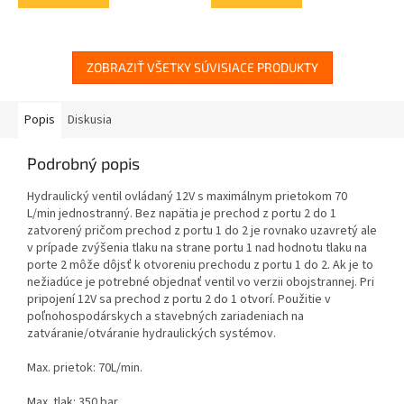
ZOBRAZIŤ VŠETKY SÚVISIACE PRODUKTY
Popis
Diskusia
Podrobný popis
Hydraulický ventil ovládaný 12V s maximálnym prietokom 70
L/min jednostranný. Bez napätia je prechod z portu 2 do 1
zatvorený pričom prechod z portu 1 do 2 je rovnako uzavretý ale
v prípade zvýšenia tlaku na strane portu 1 nad hodnotu tlaku na
porte 2 môže dôjsť k otvoreniu prechodu z portu 1 do 2. Ak je to
nežiadúce je potrebné objednať ventil vo verzii obojstrannej. Pri
pripojení 12V sa prechod z portu 2 do 1 otvorí. Použitie v
poľnohospodárskych a stavebných zariadeniach na
zatváranie/otváranie hydraulických systémov.
Max. prietok: 70L/min.
Max. tlak: 350 bar