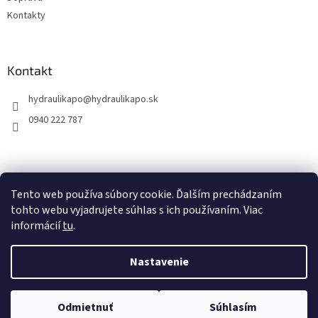
Kontakty
Kontakt
hydraulikapo
@
hydraulikapo.sk
0940 222 787
Tento web používa súbory cookie. Ďalším prechádzaním
tohto webu vyjadrujete súhlas s ich používaním. Viac
informácií
tu
.
Nastavenie
Vytvoril Shoptet
Odmietnuť
Súhlasím
Copyright 2026
HYDRAULIKA PO
. Všetky práva vyhradené.