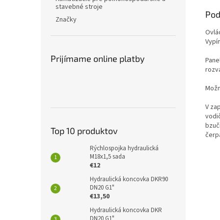
stavebné stroje
Pod
Značky
Ovlá
Vypín
Prijímame online platby
Pane
rozv
Možn
V za
vodi
bzuč
Top 10 produktov
čerp
Rýchlospojka hydraulická
M18x1,5 sada
€12
Hydraulická koncovka DKR90
DN20 G1"
€13,50
Hydraulická koncovka DKR
DN20 G1"