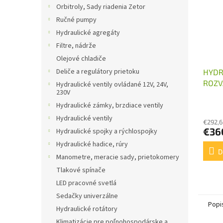
Orbitroly, Sady riadenia Zetor
Ručné pumpy
Hydraulické agregáty
Filtre, nádrže
Olejové chladiče
Deliče a regulátory prietoku
HYDR
ROZV
Hydraulické ventily ovládané 12V, 24V,
230V
OVLÁ
Hydraulické zámky, brzdiace ventily
Hydraulické ventily
€292,6
€36
Hydraulické spojky a rýchlospojky
Hydraulické hadice, rúry
D
Manometre, meracie sady, prietokomery
Tlakové spínače
LED pracovné svetlá
Sedačky univerzálne
Popi
Hydraulické rotátory
Klimatizácie pre poľnohospodárske a