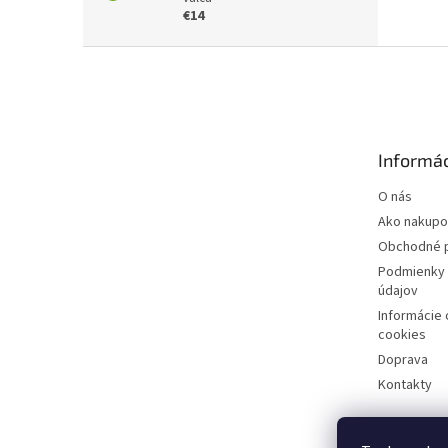
€14
Z
á
p
ä
t
Informác
i
e
O nás
Ako nakupo
Obchodné 
Podmienky 
údajov
Informácie
cookies
Doprava
Kontakty