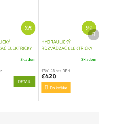
€420
€474
–10 %
–11 %
Ďalší
produkt
ICKÝ
HYDRAULICKÝ
AČ ELEKTRICKY
ROZVÁDZAČ ELEKTRICKY
Ý 2/60
OVLÁDANÝ 2/80 12V
Skladom
Skladom
ez
€341,46 bez DPH
€420
DETAIL
Do košíka