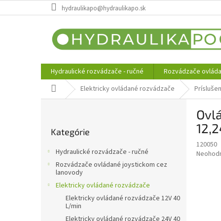
Prejsť
hydraulikapo@hydraulikapo.sk
na
obsah
Hydraulické rozvádzače - ručné
Rozvádzače ovláda
Domov
Elektricky ovládané rozvádzače
Prísluše
B
Ovlá
o
Preskočiť
č
12,
Kategórie
kategórie
n
120050
ý
Hydraulické rozvádzače - ručné
Priemer
Neohod
p
hodnote
Rozvádzače ovládané joystickom cez
a
produkt
lanovody
n
je
Elektricky ovládané rozvádzače
e
0,0
Elektricky ovládané rozvádzače 12V 40
z
l
L/min
5
Elektricky ovládané rozvádzače 24V 40
hviezdič