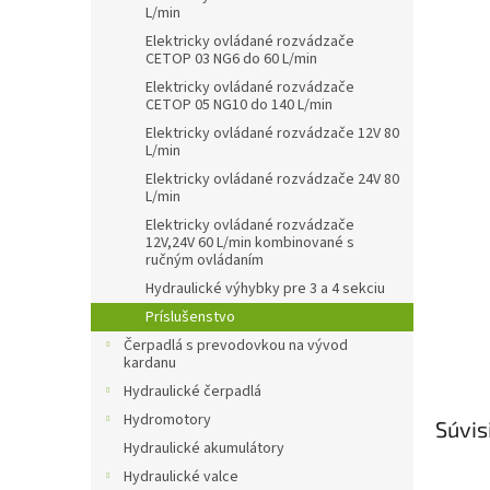
L/min
Elektricky ovládané rozvádzače
CETOP 03 NG6 do 60 L/min
Elektricky ovládané rozvádzače
CETOP 05 NG10 do 140 L/min
Elektricky ovládané rozvádzače 12V 80
L/min
Elektricky ovládané rozvádzače 24V 80
L/min
Elektricky ovládané rozvádzače
12V,24V 60 L/min kombinované s
ručným ovládaním
Hydraulické výhybky pre 3 a 4 sekciu
Príslušenstvo
Čerpadlá s prevodovkou na vývod
kardanu
Hydraulické čerpadlá
Hydromotory
Súvis
Hydraulické akumulátory
Hydraulické valce