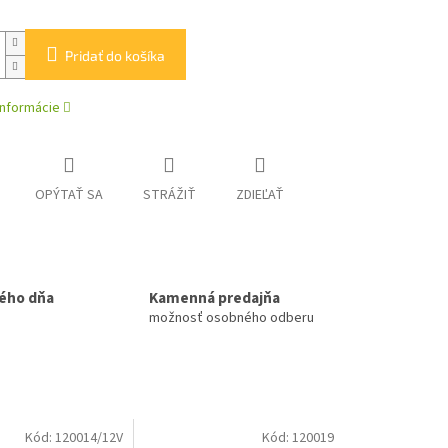
Pridať do košíka
informácie
OPÝTAŤ SA
STRÁŽIŤ
ZDIEĽAŤ
ého dňa
Kamenná predajňa
možnosť osobného odberu
Kód:
120014/12V
Kód:
120019