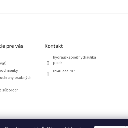
ie pre vás
Kontakt
hydraulikapo
@
hydraulika
po.sk
vať
podmienky
0940 222 787
ochrany osobných
 o súboroch