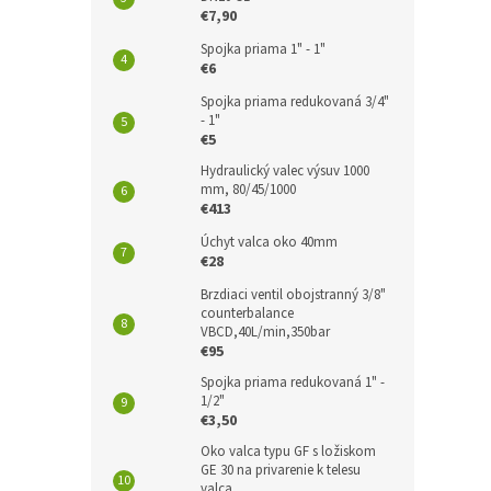
€7,90
Spojka priama 1" - 1"
€6
Spojka priama redukovaná 3/4"
- 1"
€5
Hydraulický valec výsuv 1000
mm, 80/45/1000
€413
Úchyt valca oko 40mm
€28
Brzdiaci ventil obojstranný 3/8"
counterbalance
VBCD,40L/min,350bar
€95
Spojka priama redukovaná 1" -
1/2"
€3,50
Oko valca typu GF s ložiskom
GE 30 na privarenie k telesu
valca