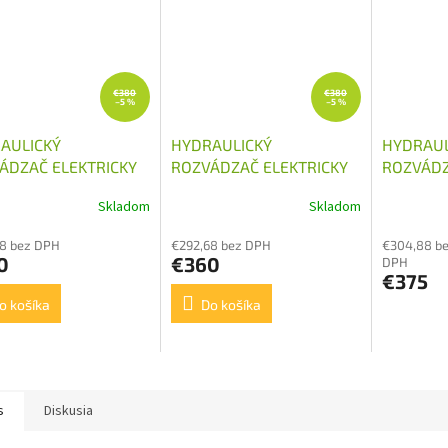
€380
€380
–5 %
–5 %
AULICKÝ
HYDRAULICKÝ
HYDRAUL
ÁDZAČ ELEKTRICKY
ROZVÁDZAČ ELEKTRICKY
ROZVÁDZ
DANÝ 2/40 12V
OVLÁDANÝ 2/40 24V
OVLÁDAN
Skladom
Skladom
8 bez DPH
€292,68 bez DPH
€304,88 b
0
€360
DPH
€375
o košíka
Do košíka
s
Diskusia