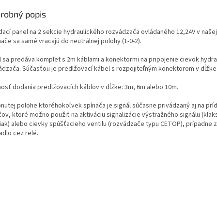
robný popis
dací panel na 2 sekcie hydraulického rozvádzača ovládaného 12,24V v naše
ače sa samé vracajú do neutrálnej polohy (1-0-2).
l sa predáva komplet s 2m káblami a konektormi na pripojenie cievok hydr
ádzača. Súčasťou je predlžovací kábel s rozpojiteľným konektorom v dĺžke
osť dodania predlžovacích káblov v dĺžke: 3m, 6m alebo 10m.
pnutej polohe ktoréhokoľvek spínača je signál súčasne privádzaný aj na prí
čov, ktoré možno použiť na aktiváciu signalizácie výstražného signálu (klak
iak) alebo cievky spúšťacieho ventilu (rozvádzače typu CETOP), prípadne 
adlo cez relé.