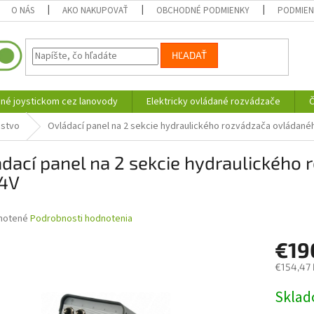
O NÁS
AKO NAKUPOVAŤ
OBCHODNÉ PODMIENKY
PODMIEN
HĽADAŤ
né joystickom cez lanovody
Elektricky ovládané rozvádzače
Č
nstvo
Ovládací panel na 2 sekcie hydraulického rozvádzača ovládané
dací panel na 2 sekcie hydraulického
24V
né
notené
Podrobnosti hodnotenia
nie
€19
u
€154,47
Jednotk
Skla
cena:
iek.