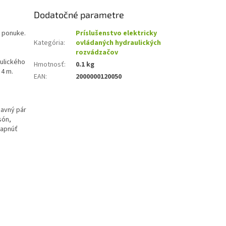
Dodatočné parametre
j ponuke.
Príslušenstvo elektricky
Kategória
:
ovládaných hydraulických
rozvádzačov
aulického
Hmotnosť
:
0.1 kg
 4 m.
EAN
:
2000000120050
davný pár
són,
zapnúť