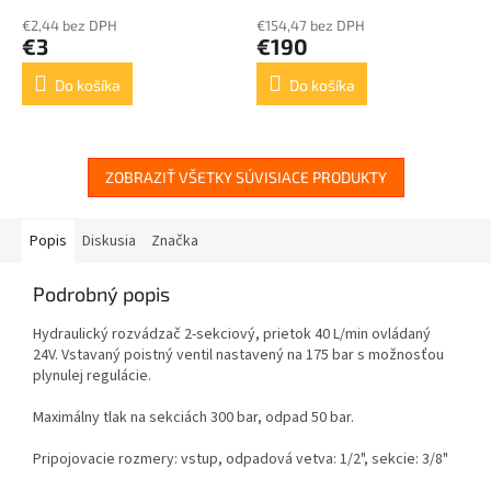
€2,44 bez DPH
€154,47 bez DPH
€3
€190
Do košíka
Do košíka
ZOBRAZIŤ VŠETKY SÚVISIACE PRODUKTY
Popis
Diskusia
Značka
Podrobný popis
Hydraulický rozvádzač 2-sekciový, prietok 40 L/min ovládaný
24V. Vstavaný poistný ventil nastavený na 175 bar s možnosťou
plynulej regulácie.
Maximálny tlak na sekciách 300 bar, odpad 50 bar.
Pripojovacie rozmery: vstup, odpadová vetva: 1/2", sekcie: 3/8"