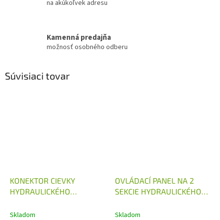
na akúkoľvek adresu
Kamenná predajňa
možnosť osobného odberu
Súvisiaci tovar
KONEKTOR CIEVKY
OVLÁDACÍ PANEL NA 2
HYDRAULICKÉHO
SEKCIE HYDRAULICKÉHO
ROZVÁDZAČA 12V, 24V
ROZVÁDZAČA
OVLÁDANÉHO 12,24V
Skladom
Skladom