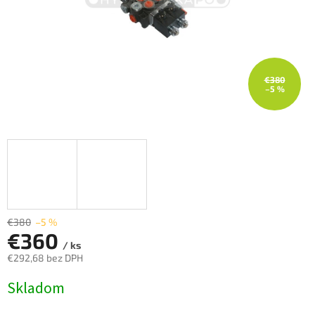
€380
–5 %
€380
–5 %
€360
/ ks
€292,68 bez DPH
Jednotková
Skladom
cena: