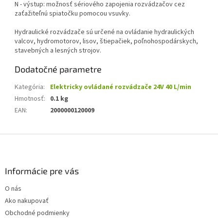
N - výstup: možnosť sériového zapojenia rozvádzačov cez
zaťažiteľnú spiatočku pomocou vsuvky.
Hydraulické rozvádzače sú určené na ovládanie hydraulických
valcov, hydromotorov, lisov, štiepačiek, poľnohospodárskych,
stavebných a lesných strojov.
Dodatočné parametre
Kategória
:
Elektricky ovládané rozvádzače 24V 40 L/min
Hmotnosť
:
0.1 kg
EAN
:
2000000120009
Z
á
p
ä
Informácie pre vás
t
O nás
i
Ako nakupovať
e
Obchodné podmienky