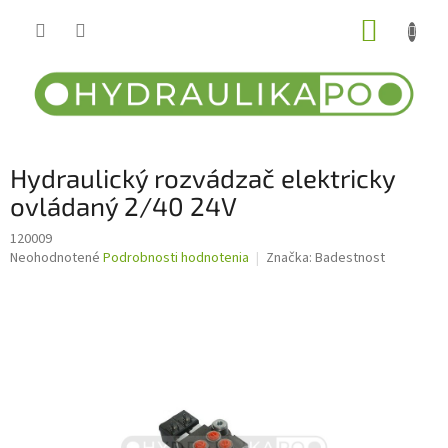
Prejsť
NÁKUP
na
obsah
KOŠÍK
Hydraulický rozvádzač elektricky
ovládaný 2/40 24V
120009
Priemerné
Neohodnotené
Podrobnosti hodnotenia
Značka:
Badestnost
hodnotenie
produktu
je
0,0
z
5
hviezdičiek.