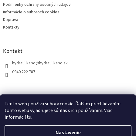
Podmienky ochrany osobných údajov
Informácie o súboroch cookies
Doprava
Kontakty
Kontakt
hydraulikapo
@
hydraulikapo.sk
0940 222 787
Tento web používa súbory cookie. Ďalším prechádzaním
tohto webu vyjadrujete súhlas s ich používaním. Viac
informácií
tu
.
Nastavenie
Vytvoril Shoptet