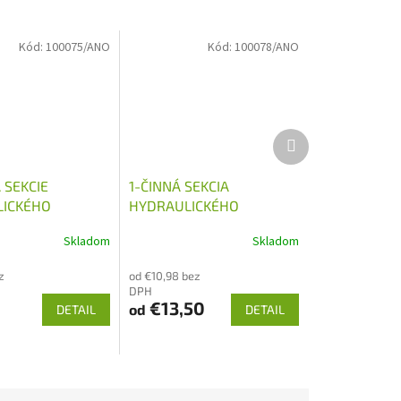
Kód:
100075/ANO
Kód:
100078/ANO
Ďalší
produkt
 SEKCIE
1-ČINNÁ SEKCIA
ICKÉHO
HYDRAULICKÉHO
AČA 80L/MIN
ROZVÁDZAČA 80L/MIN
Skladom
Skladom
z
od €10,98 bez
DPH
€13,50
od
DETAIL
DETAIL