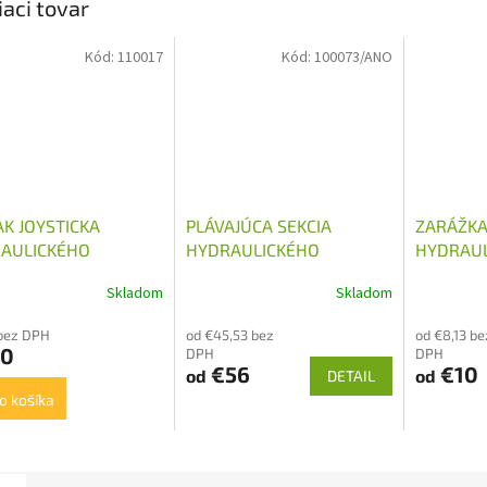
iaci tovar
Kód:
110017
Kód:
100073/ANO
AK JOYSTICKA
PLÁVAJÚCA SEKCIA
ZARÁŽKA
AULICKÉHO
HYDRAULICKÉHO
HYDRAUL
ÁDZAČA
ROZVÁDZAČA 80L/MIN
ROZVÁDZ
Skladom
Skladom
bez DPH
od €45,53 bez
od €8,13 be
20
DPH
DPH
€56
€10
od
od
DETAIL
o košíka