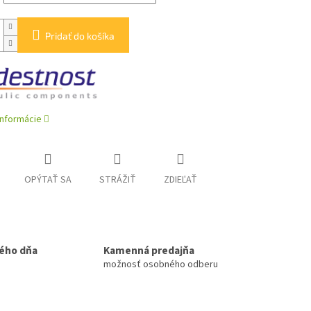
Pridať do košíka
informácie
OPÝTAŤ SA
STRÁŽIŤ
ZDIEĽAŤ
ého dňa
Kamenná predajňa
možnosť osobného odberu