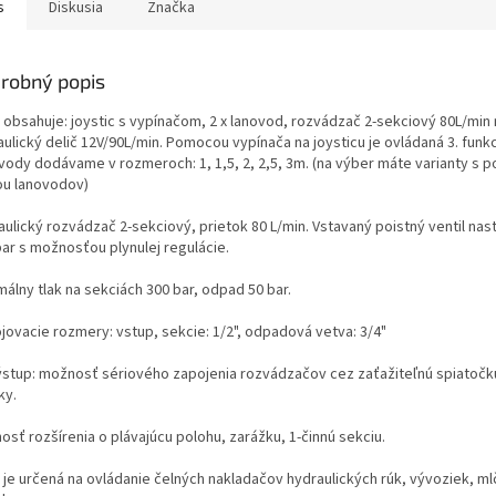
s
Diskusia
Značka
robný popis
 obsahuje: joystic s vypínačom, 2 x lanovod, rozvádzač 2-sekciový 80L/min 
ulický delič 12V/90L/min. Pomocou vypínača na joysticu je ovládaná 3. funkc
vody dodávame v rozmeroch: 1, 1,5, 2, 2,5, 3m. (na výber máte varianty s 
ou lanovodov)
aulický rozvádzač 2-sekciový, prietok 80 L/min. Vstavaný poistný ventil nas
bar s možnosťou plynulej regulácie.
álny tlak na sekciách 300 bar, odpad 50 bar.
ojovacie rozmery: vstup, sekcie: 1/2", odpadová vetva: 3/4"
výstup: možnosť sériového zapojenia rozvádzačov cez zaťažiteľnú spiato
ky.
sť rozšírenia o plávajúcu polohu, zarážku, 1-činnú sekciu.
 je určená na ovládanie čelných nakladačov hydraulických rúk, vývoziek, m