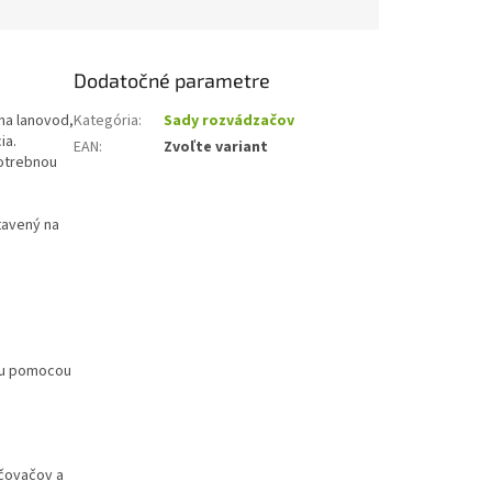
Dodatočné parametre
na lanovod,
Kategória
:
Sady rozvádzačov
ia.
EAN
:
Zvoľte variant
potrebnou
tavený na
čku pomocou
lčovačov a