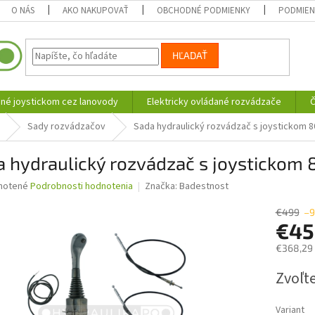
O NÁS
AKO NAKUPOVAŤ
OBCHODNÉ PODMIENKY
PODMIEN
HĽADAŤ
né joystickom cez lanovody
Elektricky ovládané rozvádzače
Č
Sady rozvádzačov
Sada hydraulický rozvádzač s joystickom 8
 hydraulický rozvádzač s joystickom 
né
notené
Podrobnosti hodnotenia
Značka:
Badestnost
nie
u
€499
–9
€4
€368,29
Jednotk
Zvoľte
iek.
cena:
Variant