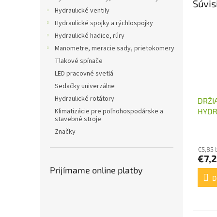
Súvis
Hydraulické ventily
Hydraulické spojky a rýchlospojky
Hydraulické hadice, rúry
Manometre, meracie sady, prietokomery
Tlakové spínače
LED pracovné svetlá
Sedačky univerzálne
Hydraulické rotátory
DRŽI
HYDR
Klimatizácie pre poľnohospodárske a
stavebné stroje
ROZV
Značky
€5,85 
€7,
Prijímame online platby
D