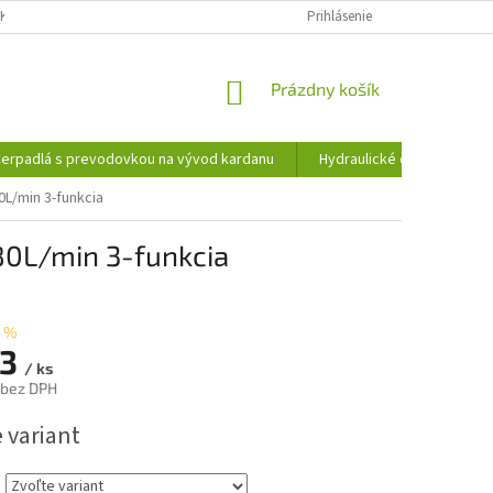
KY OCHRANY OSOBNÝCH ÚDAJOV
INFORMÁCIE O SÚBOROCH COOKIES
Prihlásenie
NÁKUPNÝ
Prázdny košík
KOŠÍK
erpadlá s prevodovkou na vývod kardanu
Hydraulické čerpadlá
0L/min 3-funkcia
80L/min 3-funkcia
 %
53
/ ks
 bez DPH
ová
 variant