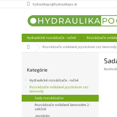
Prejsť
hydraulikapo@hydraulikapo.sk
na
obsah
Hydraulické rozvádzače - ručné
Rozvádzače ovláda
Domov
Rozvádzače ovládané joystickom cez lanovody
B
Sada
o
Preskočiť
č
Priemer
Neohod
Kategórie
kategórie
n
hodnote
ý
produkt
Hydraulické rozvádzače - ručné
p
je
Rozvádzače ovládané joystickom cez
0,0
a
lanovody
z
n
Sady rozvádzačov
5
e
hviezdič
Rozvádzače ovládané lanovodmi 2 -
l
sekčné
Joysticky