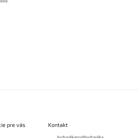
obne.
ie pre vás
Kontakt
hydraulikapo
@
hydraulika