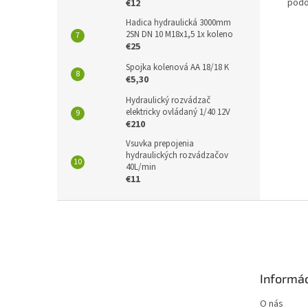
pod
€12
Hadica hydraulická 3000mm
2SN DN 10 M18x1,5 1x koleno
€25
Spojka kolenová AA 18/18 K
€5,30
Hydraulický rozvádzač
elektricky ovládaný 1/40 12V
€210
Vsuvka prepojenia
hydraulických rozvádzačov
40L/min
€11
Z
á
p
ä
t
Informác
i
e
O nás