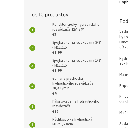
Popi
Top 10 produktov
Pod
Konektor cievky hydraulického
rozvádzača 12V, 24V
Sada
€3
hydra
Lano
Spojka priama redukovaná 3/8"
dĺžk
- M18x1,5
€1,90
Hydr
Spojka priama redukovaná 1/2"
175 
- M18x1,5
€1,90
Maxim
Gumená prachovka
hydraulického rozvádzača
Prip
40,80L/min
€4
N - 
Páka ovládania hydraulického
vsuv
rozvádzača
€29
Možno
Rýchlospojka hydraulická
Sada
M18x1,5 sada