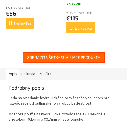
Skladom
hodnotenie
€53,66 bez DPH
produktu
€66
€93,50 bez DPH
je
€115
5,0
Do košíka
z
Do košíka
5
hviezdičiek.
ZOBRAZIŤ VŠETKY SÚVISIACE PRODUKTY
Popis
Diskusia
Značka
Podrobný popis
Sada na ovládanie hydraulického rozvádzača vzduchom pre
rozvádzače
od bulharského výrobcu Badestnost
.
Možnosť použiť na hydraulické rozvádzače 1 - 7 sekčné s
prietokom 40L/min a 80L/min v našej ponuke.