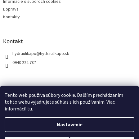
Informácie o súboroch cookies
Doprava
Kontakty
Kontakt
hydraulikapo
@
hydraulikapo.sk
0940 222 787
Tento web používa súbory cookie. Ďalším prechádzaním
tohto webu vyjadrujete súhlas s ich používaním. Viac
informácií
tu
.
Nastavenie
Vytvoril Shoptet