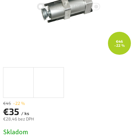
€45
–22 %
€45
–22 %
€35
/ ks
€28,46 bez DPH
Jednotková
Skladom
cena: