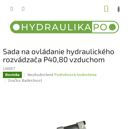
Prejsť
NÁKUP
na
obsah
KOŠÍK
Sada na ovládanie hydraulického
rozvádzača P40,80 vzduchom
100057
Priemerné
Neohodnotené
Podrobnosti hodnotenia
Novinka
hodnotenie
Značka:
Badestnost
produktu
je
0,0
z
5
hviezdičiek.