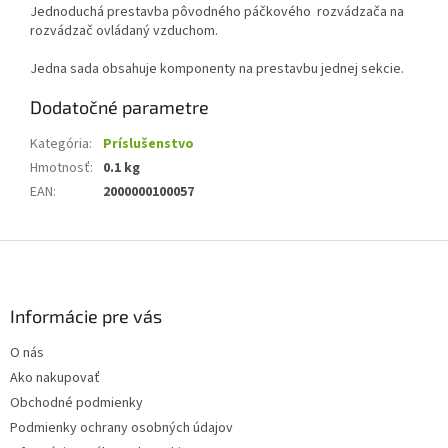
Jednoduchá prestavba pôvodného páčkového rozvádzača na
rozvádzač ovládaný vzduchom.
Jedna sada obsahuje komponenty na prestavbu jednej sekcie.
Dodatočné parametre
Kategória
:
Príslušenstvo
Hmotnosť
:
0.1 kg
EAN
:
2000000100057
Z
á
p
ä
Informácie pre vás
t
O nás
i
Ako nakupovať
e
Obchodné podmienky
Podmienky ochrany osobných údajov