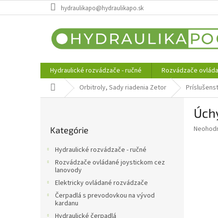
Prejsť
hydraulikapo@hydraulikapo.sk
na
obsah
Hydraulické rozvádzače - ručné
Rozvádzače ovláda
Domov
Orbitroly, Sady riadenia Zetor
Príslušens
B
Úchy
o
Preskočiť
č
Priemer
Neohod
Kategórie
kategórie
n
hodnote
ý
produkt
Hydraulické rozvádzače - ručné
p
je
Rozvádzače ovládané joystickom cez
0,0
a
lanovody
z
n
Elektricky ovládané rozvádzače
5
e
hviezdič
Čerpadlá s prevodovkou na vývod
l
kardanu
Hydraulické čerpadlá