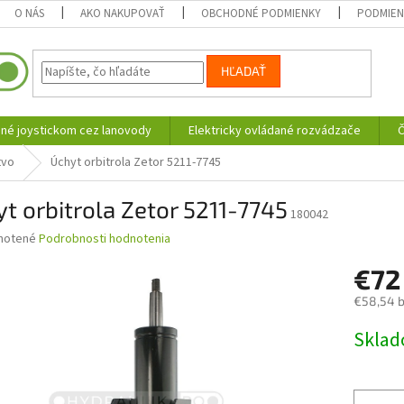
O NÁS
AKO NAKUPOVAŤ
OBCHODNÉ PODMIENKY
PODMIEN
HĽADAŤ
né joystickom cez lanovody
Elektricky ovládané rozvádzače
Č
tvo
Úchyt orbitrola Zetor 5211-7745
t orbitrola Zetor 5211-7745
180042
né
notené
Podrobnosti hodnotenia
nie
€7
u
€58,54 
Jednotk
Skla
cena:
iek.