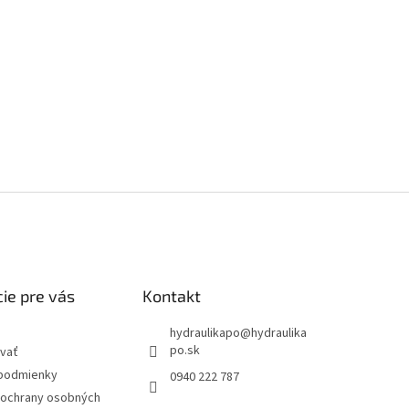
ie pre vás
Kontakt
hydraulikapo
@
hydraulika
po.sk
vať
podmienky
0940 222 787
ochrany osobných