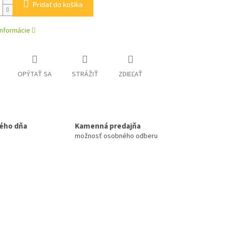
Pridať do košíka
informácie
OPÝTAŤ SA
STRÁŽIŤ
ZDIEĽAŤ
ého dňa
Kamenná predajňa
možnosť osobného odberu