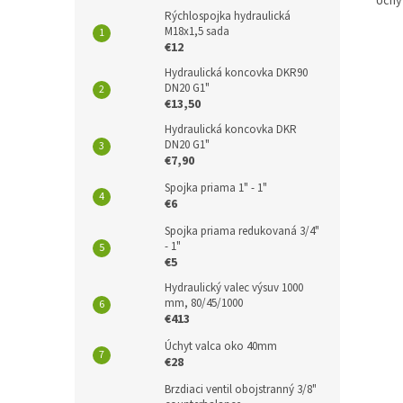
Úchy
Rýchlospojka hydraulická
M18x1,5 sada
€12
Hydraulická koncovka DKR90
DN20 G1"
€13,50
Hydraulická koncovka DKR
DN20 G1"
€7,90
Spojka priama 1" - 1"
€6
Spojka priama redukovaná 3/4"
- 1"
€5
Hydraulický valec výsuv 1000
mm, 80/45/1000
€413
Úchyt valca oko 40mm
€28
Brzdiaci ventil obojstranný 3/8"