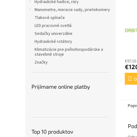
Hydraulické hadice, rúry
Manometre, meracie sady, prietokomery
Tlakové spínače
LED pracovné svetlá
ORBI
Sedačky univerzálne
Hydraulické rotátory
Klimatizácie pre poľnohospodárske a
stavebné stroje
€97,56
Značky
€12
D
Prijímame online platby
Popi
Pod
Top 10 produktov