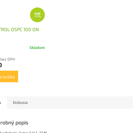
€135
–11 %
TROL OSPC 100 ON
Skladom
 bez DPH
0
o košíka
s
Diskusia
robný popis