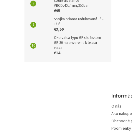
counterbalance
VBCD,40L/min,350bar
€95
Spojka priama redukovaná 1" -
1/2"
€3,50
Oko valca typu GF s ložiskom
GE 30 na privarenie k telesu
valca
€14
Z
á
p
ä
t
Informác
i
e
O nás
Ako nakupo
Obchodné 
Podmienky 