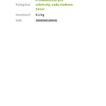
Príslušenstvo pre
Kategória
:
orbitroly, sady riadenia
Zetor
Hmotnosť
:
0.1 kg
EAN
:
2000000180042