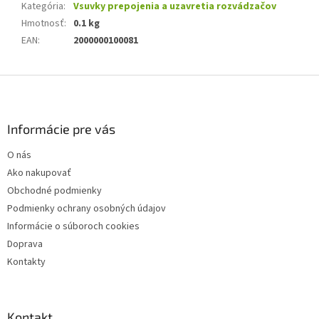
Kategória
:
Vsuvky prepojenia a uzavretia rozvádzačov
Hmotnosť
:
0.1 kg
EAN
:
2000000100081
Z
á
p
ä
Informácie pre vás
t
O nás
i
Ako nakupovať
e
Obchodné podmienky
Podmienky ochrany osobných údajov
Informácie o súboroch cookies
Doprava
Kontakty
Kontakt