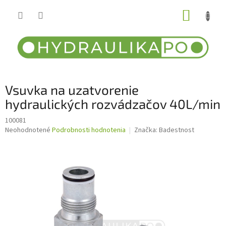
Prejsť
NÁKUP
na
obsah
KOŠÍK
Vsuvka na uzatvorenie
hydraulických rozvádzačov 40L/min
100081
Priemerné
Neohodnotené
Podrobnosti hodnotenia
Značka:
Badestnost
hodnotenie
produktu
je
0,0
z
5
hviezdičiek.