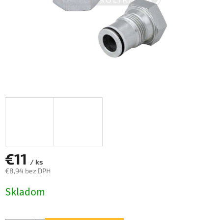
€11
/ ks
€8,94 bez DPH
Jednotková
Skladom
cena: