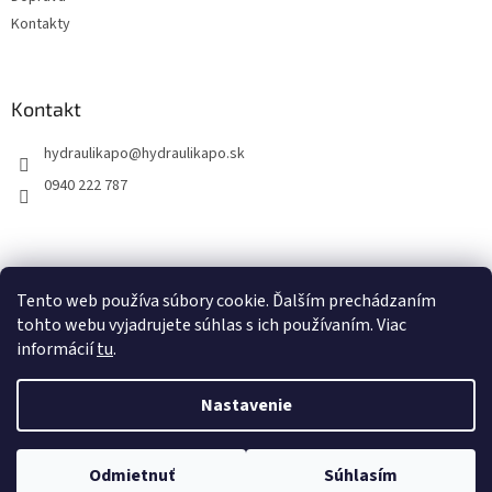
Kontakty
Kontakt
hydraulikapo
@
hydraulikapo.sk
0940 222 787
Tento web používa súbory cookie. Ďalším prechádzaním
tohto webu vyjadrujete súhlas s ich používaním. Viac
informácií
tu
.
Nastavenie
Vytvoril Shoptet
Odmietnuť
Súhlasím
Copyright 2026
HYDRAULIKA PO
. Všetky práva vyhradené.