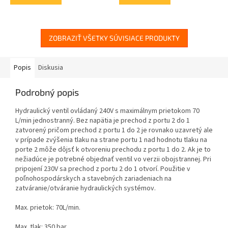
ZOBRAZIŤ VŠETKY SÚVISIACE PRODUKTY
Popis
Diskusia
Podrobný popis
Hydraulický ventil ovládaný 240V s maximálnym prietokom 70
L/min jednostranný. Bez napätia je prechod z portu 2 do 1
zatvorený pričom prechod z portu 1 do 2 je rovnako uzavretý ale
v prípade zvýšenia tlaku na strane portu 1 nad hodnotu tlaku na
porte 2 môže dôjsť k otvoreniu prechodu z portu 1 do 2. Ak je to
nežiadúce je potrebné objednať ventil vo verzii obojstrannej. Pri
pripojení 230V sa prechod z portu 2 do 1 otvorí. Použitie v
poľnohospodárskych a stavebných zariadeniach na
zatváranie/otváranie hydraulických systémov.
Max. prietok: 70L/min.
Max. tlak: 350 bar