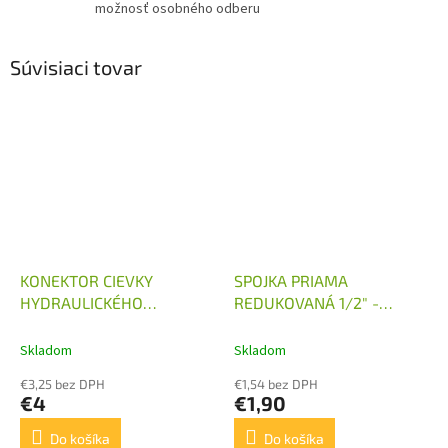
možnosť osobného odberu
Súvisiaci tovar
KONEKTOR CIEVKY
SPOJKA PRIAMA
HYDRAULICKÉHO
REDUKOVANÁ 1/2" -
ROZVÁDZAČA 240V S
M18X1,5
USMERŇOVAČOM
Skladom
Skladom
€3,25 bez DPH
€1,54 bez DPH
€4
€1,90
Do košíka
Do košíka