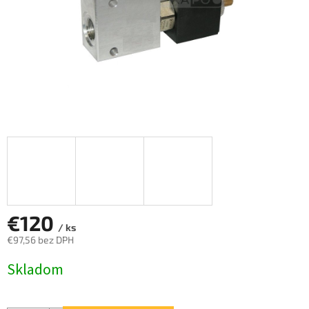
€120
/ ks
€97,56 bez DPH
Jednotková
Skladom
cena: