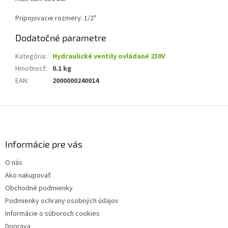
Pripojovacie rozmery: 1/2"
Dodatočné parametre
Kategória
:
Hydraulické ventily ovládané 230V
Hmotnosť
:
0.1 kg
EAN
:
2000000240014
Z
á
p
ä
Informácie pre vás
t
O nás
i
Ako nakupovať
e
Obchodné podmienky
Podmienky ochrany osobných údajov
Informácie o súboroch cookies
Doprava