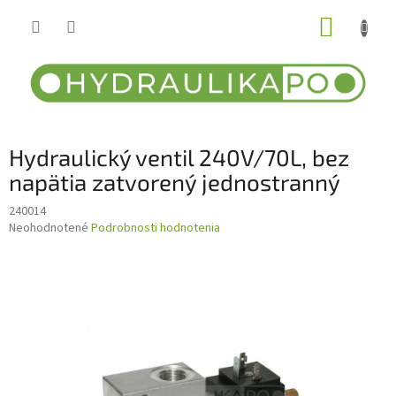
Prejsť
NÁKUP
na
obsah
KOŠÍK
Hydraulický ventil 240V/70L, bez
napätia zatvorený jednostranný
240014
Priemerné
Neohodnotené
Podrobnosti hodnotenia
hodnotenie
produktu
je
0,0
z
5
hviezdičiek.