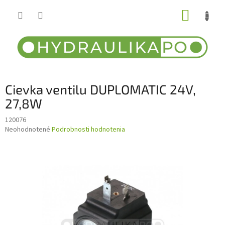
Prejsť
NÁKUP
na
obsah
KOŠÍK
Cievka ventilu DUPLOMATIC 24V,
27,8W
120076
Priemerné
Neohodnotené
Podrobnosti hodnotenia
hodnotenie
produktu
je
0,0
z
5
hviezdičiek.