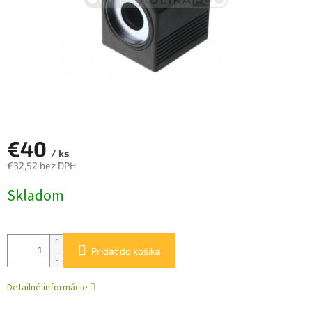
€40
/ ks
€32,52 bez DPH
Jednotková
Skladom
cena:
Pridať do košíka
Detailné informácie