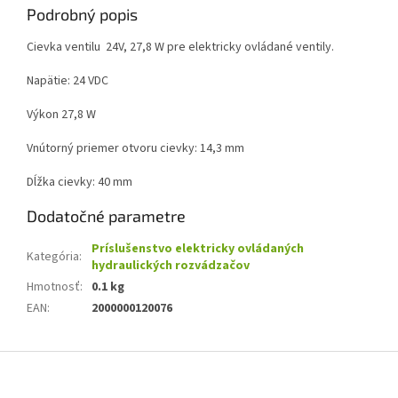
Podrobný popis
Cievka ventilu 24V, 27,8 W pre elektricky ovládané ventily.
Napätie: 24 VDC
Výkon 27,8 W
Vnútorný priemer otvoru cievky: 14,3 mm
Dĺžka cievky: 40 mm
Dodatočné parametre
Príslušenstvo elektricky ovládaných
Kategória
:
hydraulických rozvádzačov
Hmotnosť
:
0.1 kg
EAN
:
2000000120076
Z
á