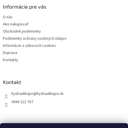
p
ä
Informácie pre vás
t
O nás
i
Ako nakupovať
e
Obchodné podmienky
Podmienky ochrany osobných údajov
Informácie o súboroch cookies
Doprava
Kontakty
Kontakt
hydraulikapo
@
hydraulikapo.sk
0940 222 787