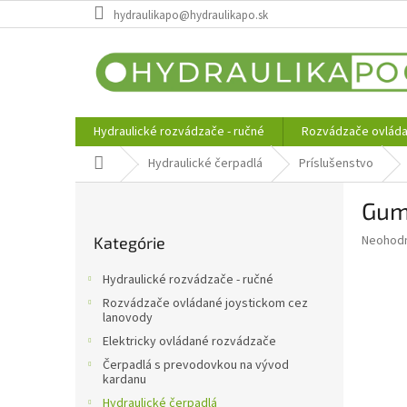
Prejsť
hydraulikapo@hydraulikapo.sk
na
obsah
Hydraulické rozvádzače - ručné
Rozvádzače ovláda
Domov
Hydraulické čerpadlá
Príslušenstvo
B
Gume
o
Preskočiť
č
Priemer
Neohod
Kategórie
kategórie
n
hodnote
ý
produkt
Hydraulické rozvádzače - ručné
p
je
Rozvádzače ovládané joystickom cez
0,0
a
lanovody
z
n
Elektricky ovládané rozvádzače
5
e
hviezdič
Čerpadlá s prevodovkou na vývod
l
kardanu
Hydraulické čerpadlá