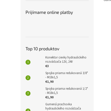
Prijímame online platby
Top 10 produktov
Konektor cievky hydraulického
rozvádzača 12V, 24V
€3
Spojka priama redukovaná 3/8"
- M18x1,5
€1,90
Spojka priama redukovaná 1/2"
- M18x1,5
€1,90
Gumená prachovka
hydraulického rozvádzača