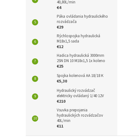
40,80L/min
€4
Páka ovládania hydraulického
rozvádzača
€29
Rýchlospojka hydraulická
M18x1,5 sada
€12
Hadica hydraulická 3000mm
2SN DN 10 M18x1,5 1x koleno
€25
Spojka kolenová AA 18/18 K
€5,30
Hydraulický rozvádzač
elektricky ovládaný 1/40 12V
€210
Vsuvka prepojenia
hydraulických rozvádzačov
40L/min
€11
Z