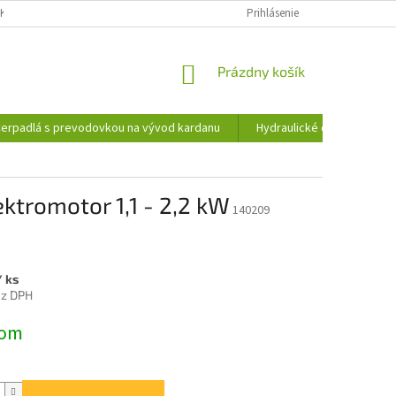
KY OCHRANY OSOBNÝCH ÚDAJOV
INFORMÁCIE O SÚBOROCH COOKIES
Prihlásenie
NÁKUPNÝ
Prázdny košík
KOŠÍK
erpadlá s prevodovkou na vývod kardanu
Hydraulické čerpadlá
ktromotor 1,1 - 2,2 kW
140209
/ ks
ez DPH
ová
dom