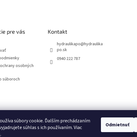
ie pre vás
Kontakt
hydraulikapo
@
hydraulika
po.sk
vať
podmienky
0940 222 787
ochrany osobných
 o súboroch
oužíva súbory cookie. Ďalším prechádzaním
Odmietnuť
yjadrujete súhlas s ich používaním. Viac
u
.