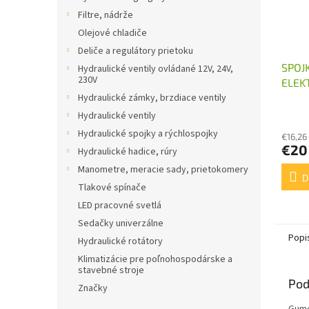
Filtre, nádrže
Olejové chladiče
Deliče a regulátory prietoku
SPOJ
Hydraulické ventily ovládané 12V, 24V,
230V
ELEK
0,55
Hydraulické zámky, brzdiace ventily
Hydraulické ventily
Hydraulické spojky a rýchlospojky
€16,26
€20
Hydraulické hadice, rúry
Manometre, meracie sady, prietokomery
D
Tlakové spínače
LED pracovné svetlá
Sedačky univerzálne
Popi
Hydraulické rotátory
Klimatizácie pre poľnohospodárske a
stavebné stroje
Pod
Značky
Gume