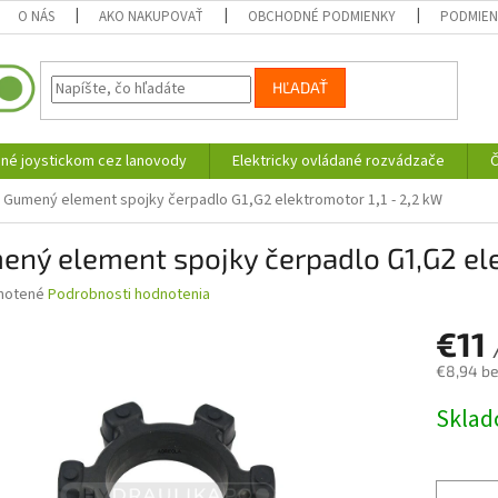
O NÁS
AKO NAKUPOVAŤ
OBCHODNÉ PODMIENKY
PODMIEN
HĽADAŤ
né joystickom cez lanovody
Elektricky ovládané rozvádzače
Č
Gumený element spojky čerpadlo G1,G2 elektromotor 1,1 - 2,2 kW
ný element spojky čerpadlo G1,G2 ele
né
notené
Podrobnosti hodnotenia
nie
€11
u
€8,94 b
Jednotk
Skla
cena:
iek.