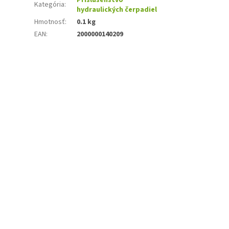
Kategória
:
hydraulických čerpadiel
Hmotnosť
:
0.1 kg
EAN
:
2000000140209