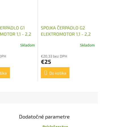
ČERPADLO G1
SPOJKA ČERPADLO G2
OTOR 1,1 - 2,2
ELEKTROMOTOR 1,1 - 2,2
M
KW 24MM
Skladom
Skladom
 DPH
€20,33 bez DPH
€25
šíka
Do košíka
Dodatočné parametre
Príslušenstvo