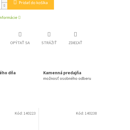
Pridať do košíka
informácie
OPÝTAŤ SA
STRÁŽIŤ
ZDIEĽAŤ
ého dňa
Kamenná predajňa
možnosť osobného odberu
Kód:
140223
Kód:
140238