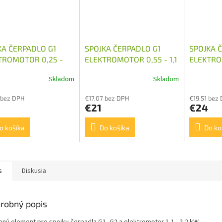
KA ČERPADLO G1
SPOJKA ČERPADLO G1
SPOJKA 
TROMOTOR 0,25 -
ELEKTROMOTOR 0,55 - 1,1
ELEKTROM
 KW 14MM
KW 19MM
KW 24M
Skladom
Skladom
 bez DPH
€17,07 bez DPH
€19,51 bez
€21
€24
o košíka
Do košíka
Do ko
s
Diskusia
robný popis
ný element pre spojky čerpadla G1, G2 a elektromotor 1,1 - 2,2 kW