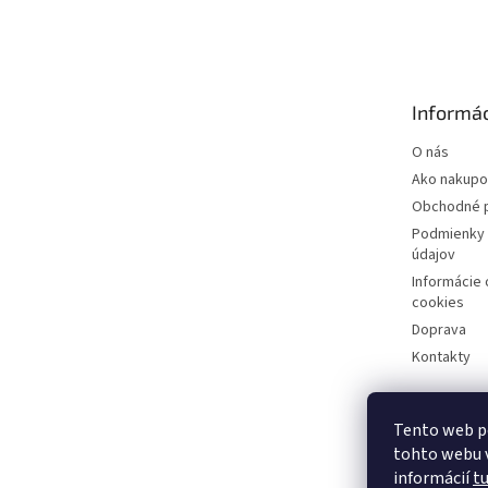
á
p
ä
t
Informác
i
e
O nás
Ako nakupo
Obchodné 
Podmienky 
údajov
Informácie
cookies
Doprava
Kontakty
Tento web p
tohto webu v
informácií
t