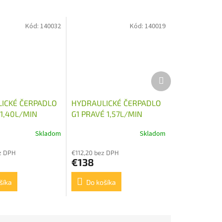
Kód:
140032
Kód:
140019
Ďalší
produkt
ICKÉ ČERPADLO
HYDRAULICKÉ ČERPADLO
11,40L/MIN
G1 PRAVÉ 1,57L/MIN
Skladom
Skladom
z DPH
€112,20 bez DPH
€138
šíka
Do košíka