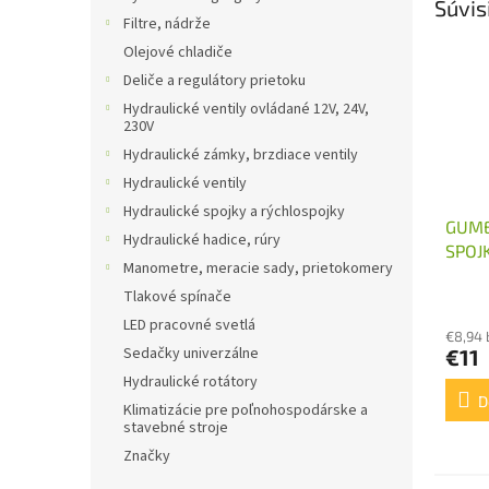
Súvis
Filtre, nádrže
Olejové chladiče
Deliče a regulátory prietoku
Hydraulické ventily ovládané 12V, 24V,
230V
Hydraulické zámky, brzdiace ventily
Hydraulické ventily
Hydraulické spojky a rýchlospojky
GUME
Hydraulické hadice, rúry
SPOJ
Manometre, meracie sady, prietokomery
ELEKT
Tlakové spínače
KW
LED pracovné svetlá
€8,94
Sedačky univerzálne
€11
Hydraulické rotátory
D
Klimatizácie pre poľnohospodárske a
stavebné stroje
Značky