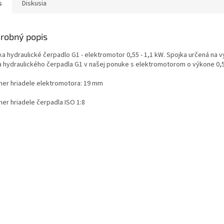
s
Diskusia
robný popis
ka hydraulické čerpadlo G1 - elektromotor 0,55 - 1,1 kW. Spojka určená na 
a hydraulického čerpadla G1 v našej ponuke s elektromotorom o výkone 0,55
mer hriadele elektromotora: 19 mm
mer hriadele čerpadla ISO 1:8