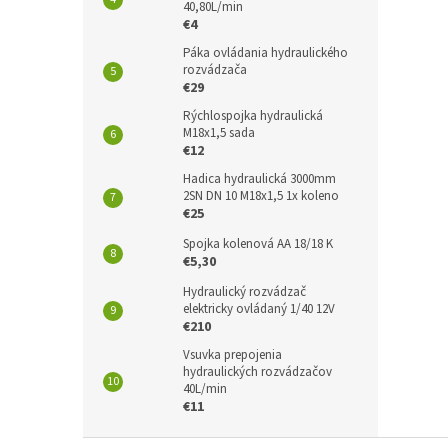
40,80L/min
€4
Páka ovládania hydraulického
rozvádzača
€29
Rýchlospojka hydraulická
M18x1,5 sada
€12
Hadica hydraulická 3000mm
2SN DN 10 M18x1,5 1x koleno
€25
Spojka kolenová AA 18/18 K
€5,30
Hydraulický rozvádzač
elektricky ovládaný 1/40 12V
€210
Vsuvka prepojenia
hydraulických rozvádzačov
40L/min
€11
Z