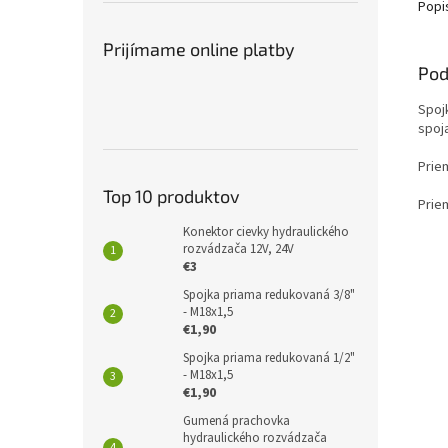
Popi
Prijímame online platby
Pod
Spoj
spoj
Prie
Top 10 produktov
Prie
Konektor cievky hydraulického
rozvádzača 12V, 24V
€3
Spojka priama redukovaná 3/8"
- M18x1,5
€1,90
Spojka priama redukovaná 1/2"
- M18x1,5
€1,90
Gumená prachovka
hydraulického rozvádzača