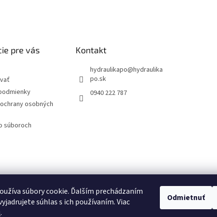
ie pre vás
Kontakt
hydraulikapo
@
hydraulika
po.sk
vať
podmienky
0940 222 787
ochrany osobných
 o súboroch
oužíva súbory cookie. Ďalším prechádzaním
Odmietnuť
yjadrujete súhlas s ich používaním. Viac
u
.