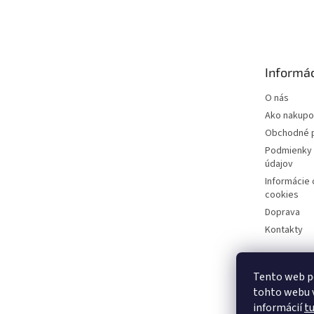
á
p
ä
t
Informác
i
e
O nás
Ako nakupo
Obchodné 
Podmienky 
údajov
Informácie
cookies
Doprava
Kontakty
Tento web p
tohto webu v
informácií
t