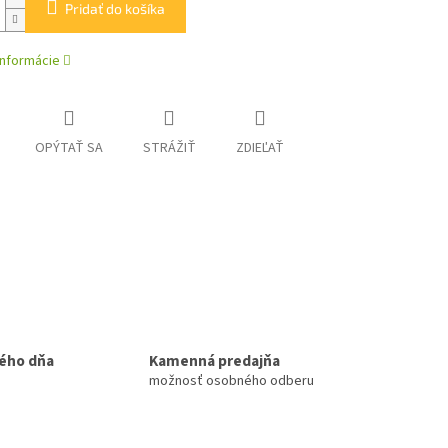
Pridať do košíka
informácie
OPÝTAŤ SA
STRÁŽIŤ
ZDIEĽAŤ
ého dňa
Kamenná predajňa
možnosť osobného odberu