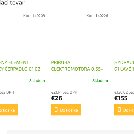
iaci tovar
Kód:
140209
Kód:
140226
NÝ ELEMENT
PRÍRUBA
HYDRAUL
KY ČERPADLO G1,G2
ELEKTROMOTORA 0,55-
G1 ĽAVÉ 
ROMOTOR 1,1 - 2,2
2,2 KW D-200MM
Skladom
Skladom
HYDRAULICKÉHO
ČERPADLA G1
 bez DPH
€21,14 bez DPH
€126,02 be
€26
€155
o košíka
Do košíka
Do ko