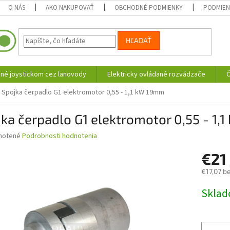
O NÁS
AKO NAKUPOVAŤ
OBCHODNÉ PODMIENKY
PODMIEN
HĽADAŤ
né joystickom cez lanovody
Elektricky ovládané rozvádzače
Č
Spojka čerpadlo G1 elektromotor 0,55 - 1,1 kW 19mm
ka čerpadlo G1 elektromotor 0,55 - 1
né
notené
Podrobnosti hodnotenia
nie
€21
u
€17,07 b
Jednotk
Skla
cena:
iek.