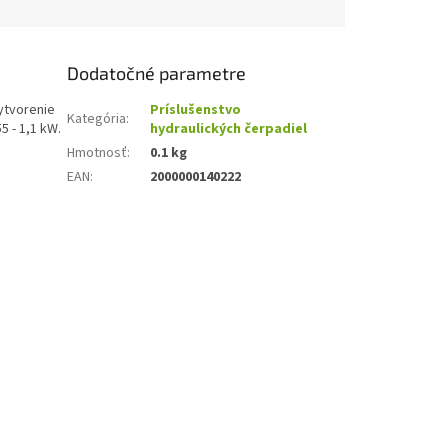
Dodatočné parametre
vytvorenie
Príslušenstvo
Kategória
:
 - 1,1 kW.
hydraulických čerpadiel
Hmotnosť
:
0.1 kg
EAN
:
2000000140222