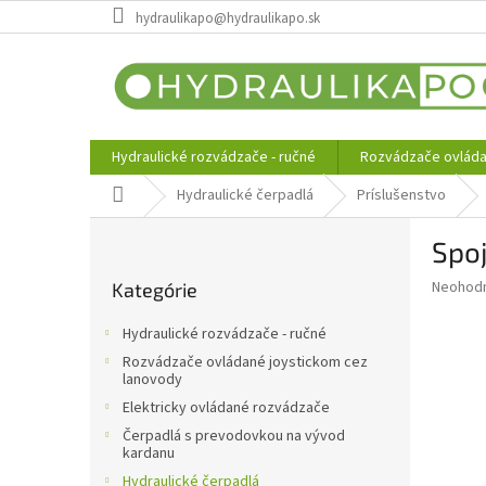
Prejsť
hydraulikapo@hydraulikapo.sk
na
obsah
Hydraulické rozvádzače - ručné
Rozvádzače ovláda
Domov
Hydraulické čerpadlá
Príslušenstvo
B
Spoj
o
Preskočiť
č
Priemer
Neohod
Kategórie
kategórie
n
hodnote
ý
produkt
Hydraulické rozvádzače - ručné
p
je
Rozvádzače ovládané joystickom cez
0,0
a
lanovody
z
n
Elektricky ovládané rozvádzače
5
e
hviezdič
Čerpadlá s prevodovkou na vývod
l
kardanu
Hydraulické čerpadlá