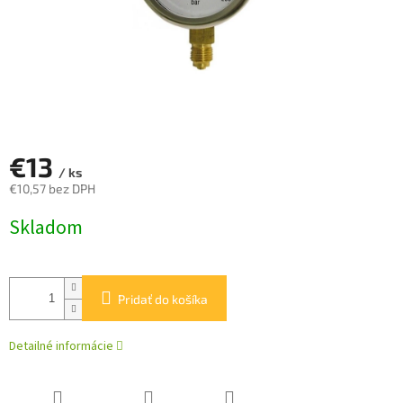
€13
/ ks
€10,57 bez DPH
Jednotková
Skladom
cena:
Pridať do košíka
Detailné informácie