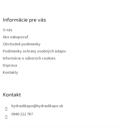
Z
á
p
ä
Informácie pre vás
t
O nás
i
Ako nakupovať
e
Obchodné podmienky
Podmienky ochrany osobných údajov
Informácie o súboroch cookies
Doprava
Kontakty
Kontakt
hydraulikapo
@
hydraulikapo.sk
0940 222 787