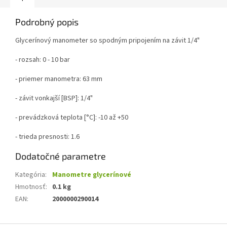
Podrobný popis
Glycerínový manometer so spodným pripojením na závit 1/4"
- rozsah: 0 - 10 bar
- priemer manometra: 63 mm
- závit vonkajší [BSP]: 1/4"
- prevádzková teplota [°C]: -10 až +50
- trieda presnosti: 1.6
Dodatočné parametre
Kategória
:
Manometre glycerínové
Hmotnosť
:
0.1 kg
EAN
:
2000000290014