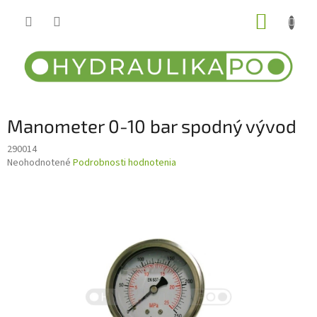
Prejsť
NÁKUP
na
obsah
KOŠÍK
Manometer 0-10 bar spodný vývod
290014
Priemerné
Neohodnotené
Podrobnosti hodnotenia
hodnotenie
produktu
je
0,0
z
5
hviezdičiek.