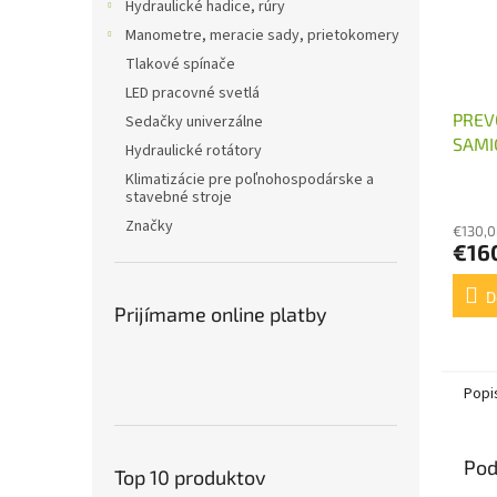
Hydraulické hadice, rúry
Manometre, meracie sady, prietokomery
Tlakové spínače
LED pracovné svetlá
PREV
Sedačky univerzálne
SAMI
Hydraulické rotátory
KAR
Klimatizácie pre poľnohospodárske a
stavebné stroje
Značky
€130,0
€16
D
Prijímame online platby
Popi
Pod
Top 10 produktov