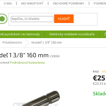
O NÁS
AKO NAKUPOVAŤ
OBCHODNÉ PODMIENKY
PODMIEN
HĽADAŤ
né joystickom cez lanovody
Elektricky ovládané rozvádzače
Č
Príslušenstvo
Hriadeľ 1 3/8" 160 mm
deľ 1 3/8" 160 mm
130004
né
notené
Podrobnosti hodnotenia
nie
u
€42
–4
€2
€20,33 
Jednotk
Skla
iek.
cena: