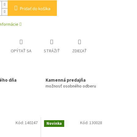
Pridať do košíka
informácie
OPÝTAŤ SA
STRÁŽIŤ
ZDIEĽAŤ
ého dňa
Kamenná predajňa
možnosť osobného odberu
Kód:
140247
Kód:
130028
Novinka