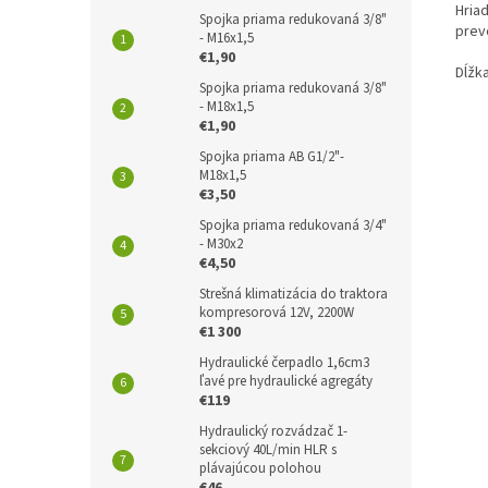
Hria
Spojka priama redukovaná 3/8"
prev
- M16x1,5
€1,90
Dĺžk
Spojka priama redukovaná 3/8"
- M18x1,5
€1,90
Spojka priama AB G1/2"-
M18x1,5
€3,50
Spojka priama redukovaná 3/4"
- M30x2
€4,50
Strešná klimatizácia do traktora
kompresorová 12V, 2200W
€1 300
Hydraulické čerpadlo 1,6cm3
ľavé pre hydraulické agregáty
€119
Hydraulický rozvádzač 1-
sekciový 40L/min HLR s
plávajúcou polohou