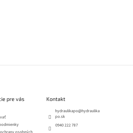
ie pre vás
Kontakt
hydraulikapo
@
hydraulika
po.sk
vať
podmienky
0940 222 787
ochrany osobných