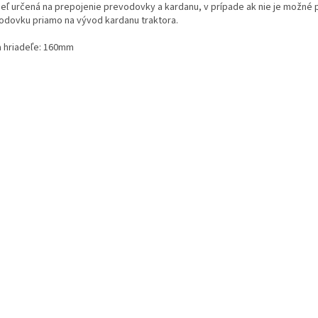
deľ určená na prepojenie prevodovky a kardanu, v prípade ak nie je možné p
odovku priamo na vývod kardanu traktora.
a hriadeľe: 160mm