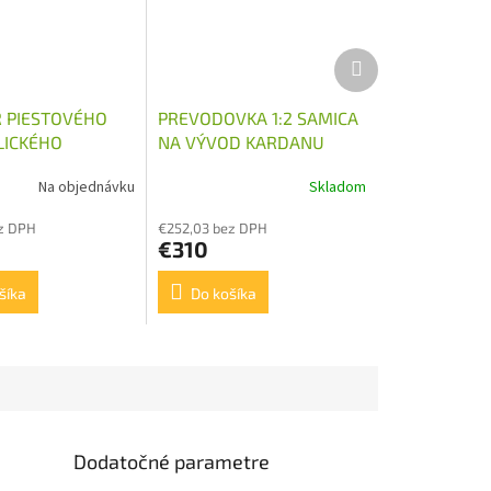
Ďalší
produkt
 PIESTOVÉHO
PREVODOVKA 1:2 SAMICA
ICKÉHO
NA VÝVOD KARDANU
A NA KARDAN
37KW
Na objednávku
Skladom
RA
z DPH
€252,03 bez DPH
€310
šíka
Do košíka
Dodatočné parametre