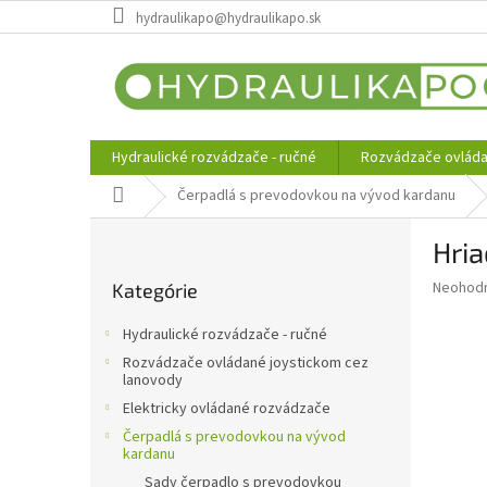
Prejsť
hydraulikapo@hydraulikapo.sk
na
obsah
Hydraulické rozvádzače - ručné
Rozvádzače ovláda
Domov
Čerpadlá s prevodovkou na vývod kardanu
B
Hria
o
Preskočiť
č
Priemer
Neohod
Kategórie
kategórie
n
hodnote
ý
produkt
Hydraulické rozvádzače - ručné
p
je
Rozvádzače ovládané joystickom cez
0,0
a
lanovody
z
n
Elektricky ovládané rozvádzače
5
e
hviezdič
Čerpadlá s prevodovkou na vývod
l
kardanu
Sady čerpadlo s prevodovkou