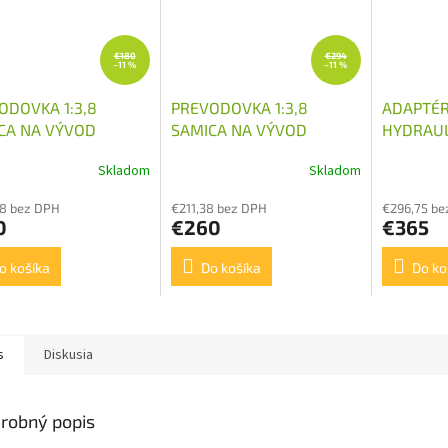
€180
€294
–11 %
–11 %
ODOVKA 1:3,8
PREVODOVKA 1:3,8
ADAPTÉR
CA NA VÝVOD
SAMICA NA VÝVOD
HYDRAUL
DANU
KARDANU 30KW
ČERPADL
Skladom
Skladom
TRAKTO
8 bez DPH
€211,38 bez DPH
€296,75 be
0
€260
€365
o košíka
Do košíka
Do ko
s
Diskusia
robný popis