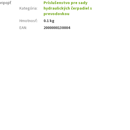
ripojiť
Príslušenstvo pre sady
Kategória
:
hydraulických čerpadiel s
prevodovkou
Hmotnosť
:
0.1 kg
EAN
:
2000000130004