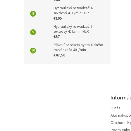
€46
Hydraulický rozvádzač 4-
sekciový 40 L/min HLR
€105
Hydraulický rozvádzač 2-
sekciový 40 L/min HLR
€57
Plávajúca sekcia hydraulického
rozvádzača 40L/min
€47,50
Z
á
p
ä
t
Informác
i
e
O nás
Ako nakupo
Obchodné 
Podmienky 