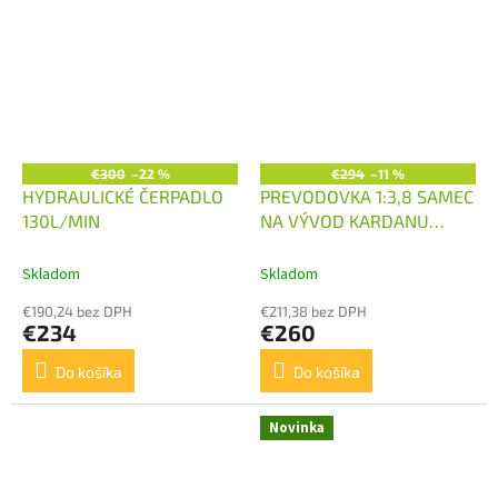
€300
–22 %
€294
–11 %
HYDRAULICKÉ ČERPADLO
PREVODOVKA 1:3,8 SAMEC
130L/MIN
NA VÝVOD KARDANU
30KW
Skladom
Skladom
€190,24 bez DPH
€211,38 bez DPH
€234
€260
Do košíka
Do košíka
Novinka