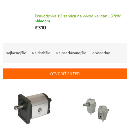
Prevodovka 1:2 samica na vývod kardanu 37kW
Skladom
€310
R
a
Najlacnejšie
Najdrahšie
Najpredávanejšie
Abecedne
d
e
n
OTVORIŤ FILTER
i
e
V
p
ý
r
p
o
i
d
s
u
p
k
r
t