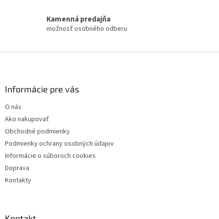
v
k
Kamenná predajňa
y
možnosť osobného odberu
v
ý
p
Z
i
á
s
p
u
ä
Informácie pre vás
t
O nás
i
Ako nakupovať
e
Obchodné podmienky
Podmienky ochrany osobných údajov
Informácie o súboroch cookies
Doprava
Kontakty
Kontakt