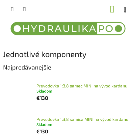
Prejsť
NÁKUP
na
obsah
KOŠÍK
Jednotlivé komponenty
Najpredávanejšie
Prevodovka 1:3,8 samec MINI na vývod kardanu
Skladom
€130
Prevodovka 1:3,8 samica MINI na vývod kardanu
Skladom
€130