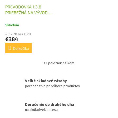
PREVODOVKA 1:3,8
PRIEBEŽNÁ NA VÝVOD
KARDANU
Skladom
€312,20 bez DPH
€384
Do košíka
13
položiek celkom
O
v
l
á
Veľké skladové zásoby
d
poradenstvo pri výbere produktov
a
c
i
Doručenie do druhého dňa
e
na akúkoľvek adresu
p
r