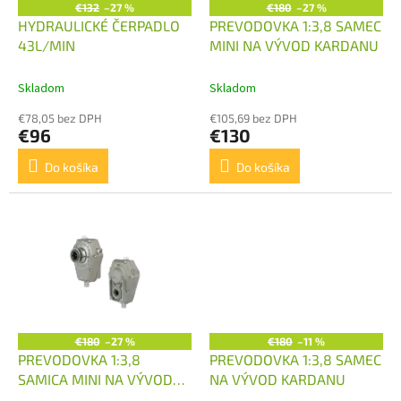
o
€132
–27 %
€180
–27 %
o
d
HYDRAULICKÉ ČERPADLO
PREVODOVKA 1:3,8 SAMEC
v
u
43L/MIN
MINI NA VÝVOD KARDANU
k
t
Skladom
Skladom
o
€78,05 bez DPH
€105,69 bez DPH
v
€96
€130
Do košíka
Do košíka
€180
–27 %
€180
–11 %
PREVODOVKA 1:3,8
PREVODOVKA 1:3,8 SAMEC
SAMICA MINI NA VÝVOD
NA VÝVOD KARDANU
KARDANU