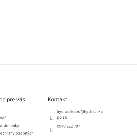
ie pre vás
Kontakt
hydraulikapo
@
hydraulika
po.sk
vať
podmienky
0940 222 787
ochrany osobných