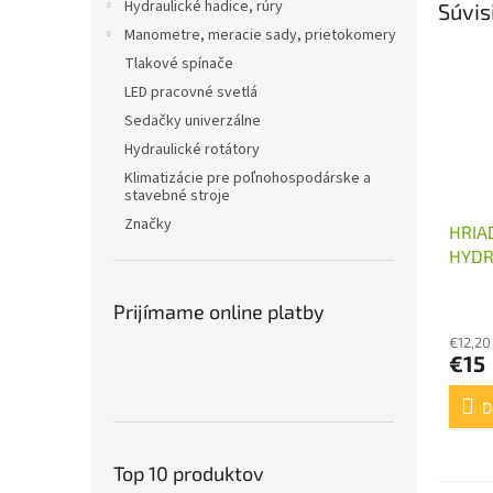
Hydraulické hadice, rúry
Súvis
Manometre, meracie sady, prietokomery
Tlakové spínače
LED pracovné svetlá
Sedačky univerzálne
Hydraulické rotátory
Klimatizácie pre poľnohospodárske a
stavebné stroje
Značky
HRIA
HYDR
ČERP
Prijímame online platby
€12,20
€15
D
Top 10 produktov