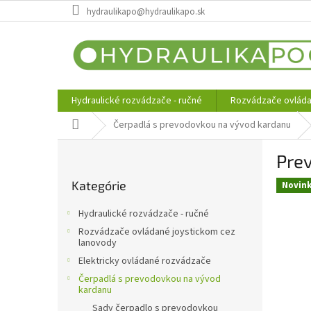
Prejsť
hydraulikapo@hydraulikapo.sk
na
obsah
Hydraulické rozvádzače - ručné
Rozvádzače ovláda
Domov
Čerpadlá s prevodovkou na vývod kardanu
B
Pre
o
Preskočiť
č
Kategórie
kategórie
Novin
n
ý
Hydraulické rozvádzače - ručné
p
Rozvádzače ovládané joystickom cez
a
lanovody
n
Elektricky ovládané rozvádzače
e
Čerpadlá s prevodovkou na vývod
l
kardanu
Sady čerpadlo s prevodovkou