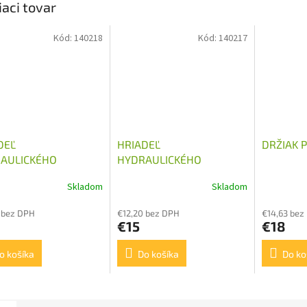
iaci tovar
Kód:
140218
Kód:
140217
DEĽ
HRIADEĽ
DRŽIAK 
AULICKÉHO
HYDRAULICKÉHO
ADLA G2 18Z
ČERPADLA G3 18Z
Skladom
Skladom
 bez DPH
€12,20 bez DPH
€14,63 bez
€15
€18
o košíka
Do košíka
Do ko