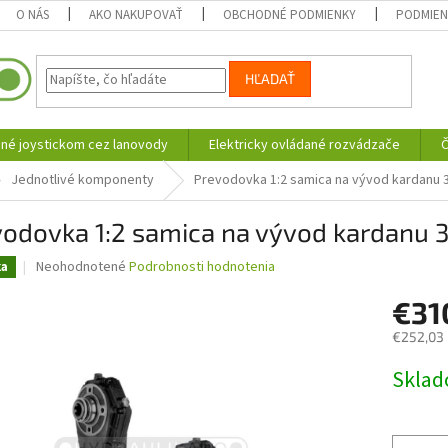
O NÁS
AKO NAKUPOVAŤ
OBCHODNÉ PODMIENKY
PODMIEN
HĽADAŤ
né joystickom cez lanovody
Elektricky ovládané rozvádzače
Č
Jednotlivé komponenty
Prevodovka 1:2 samica na vývod kardanu
vodovka 1:2 samica na vývod kardanu
Priemerné
Neohodnotené
Podrobnosti hodnotenia
ka
hodnotenie
produktu
€31
je
€252,03
0,0
z
Jednotk
Skla
5
cena:
hviezdičiek.