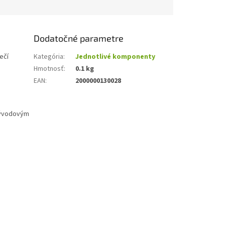
Dodatočné parametre
ečí
Kategória
:
Jednotlivé komponenty
Hmotnosť
:
0.1 kg
EAN
:
2000000130028
vývodovým