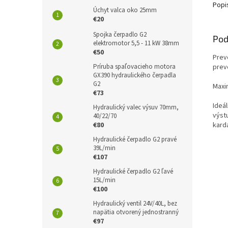
Popi
Úchyt valca oko 25mm
€20
Spojka čerpadlo G2
Pod
elektromotor 5,5 - 11 kW 38mm
€50
Prev
prev
Príruba spaľovacieho motora
GX390 hydraulického čerpadla
G2
Maxi
€73
Ideál
Hydraulický valec výsuv 70mm,
výst
40/22/70
kard
€80
Hydraulické čerpadlo G2 pravé
39L/min
€107
Hydraulické čerpadlo G2 ľavé
15L/min
€100
Hydraulický ventil 24V/40L, bez
napätia otvorený jednostranný
€97