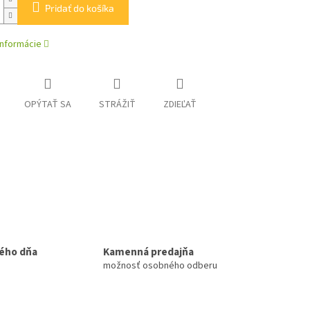
Pridať do košíka
informácie
OPÝTAŤ SA
STRÁŽIŤ
ZDIEĽAŤ
ého dňa
Kamenná predajňa
možnosť osobného odberu