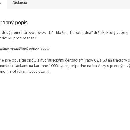
s
Diskusia
robný popis
odový pomer prevodovky: 1:2 Možnosť doobjednať držiak, ktorý zabezp
odovku proti otáčaniu.
málny prenášaný výkon 37kW
ne pre použitie spolu s hydraulickými čerpadlami rady G2 a G3 na traktory s
upnými otáčkami na kardane 1000ot/min, prípadne na traktory s predným 
anom s otáčkami 1000 ot./min.