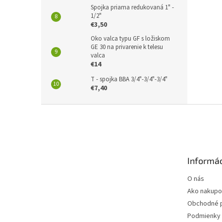
Spojka priama redukovaná 1" -
1/2"
€3,50
Oko valca typu GF s ložiskom
GE 30 na privarenie k telesu
valca
€14
T - spojka BBA 3/4"-3/4"-3/4"
€7,40
Z
á
p
ä
t
Informác
i
e
O nás
Ako nakupo
Obchodné 
Podmienky 