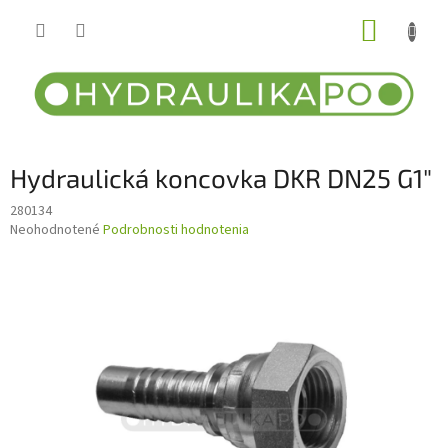
Prejsť
NÁKUP
na
obsah
KOŠÍK
Hydraulická koncovka DKR DN25 G1"
280134
Priemerné
Neohodnotené
Podrobnosti hodnotenia
hodnotenie
produktu
je
0,0
z
5
hviezdičiek.