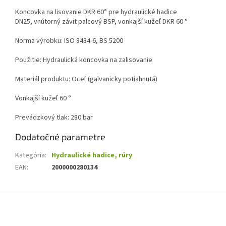
Koncovka na lisovanie DKR 60° pre hydraulické hadice
DN25,
vnútorný závit palcový BSP, vonkajší kužeľ DKR 60 °
Norma výrobku:
ISO 8434-6, BS 5200
Použitie: Hydraulická koncovka na zalisovanie
Materiál produktu: Oceľ (galvanicky potiahnutá)
Vonkajší kužeľ 60 °
Prevádzkový tlak: 280 bar
Dodatočné parametre
Kategória
:
Hydraulické hadice, rúry
EAN
:
2000000280134
Z
á
p