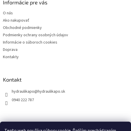
ä
Informácie pre vás
t
O nás
i
Ako nakupovať
e
Obchodné podmienky
Podmienky ochrany osobných údajov
Informácie o súboroch cookies
Doprava
Kontakty
Kontakt
hydraulikapo
@
hydraulikapo.sk
0940 222 787
Tento web používa súbory cookie. Ďalším prechádzaním