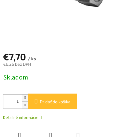
€7,70
/ ks
€6,26 bez DPH
Jednotková
Skladom
cena:
Pridať do košíka
Detailné informácie