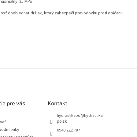
 maximálny: 25 MPa
osť doobjednať držiak, ktorý zabezpečí prevodovku proti otáčaniu.
ie pre vás
Kontakt
hydraulikapo
@
hydraulika
po.sk
vať
podmienky
0940 222 787