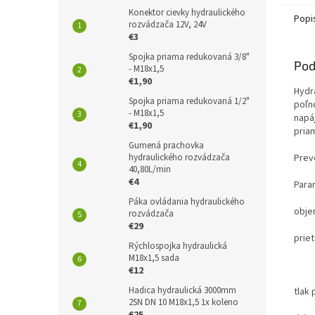
Konektor cievky hydraulického
Popi
rozvádzača 12V, 24V
€3
Spojka priama redukovaná 3/8"
Pod
- M18x1,5
€1,90
Hydr
Spojka priama redukovaná 1/2"
poľn
- M18x1,5
napá
€1,90
pria
Gumená prachovka
Prev
hydraulického rozvádzača
40,80L/min
€4
Para
Páka ovládania hydraulického
obje
rozvádzača
€29
prie
Rýchlospojka hydraulická
M18x1,5 sada
34L
€12
Hadica hydraulická 3000mm
tlak
2SN DN 10 M18x1,5 1x koleno