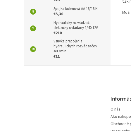
€25
tlak
Spojka kolenová AA 18/18 K
Možn
€5,30
Hydraulický rozvádzač
elektricky ovládaný 1/40 12V
€210
Vsuvka prepojenia
hydraulických rozvádzačov
40L/min
€11
Z
á
p
ä
t
Informác
i
e
O nás
Ako nakupo
Obchodné 