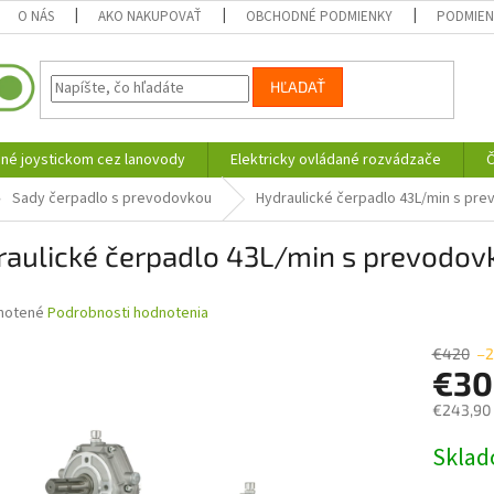
O NÁS
AKO NAKUPOVAŤ
OBCHODNÉ PODMIENKY
PODMIEN
HĽADAŤ
né joystickom cez lanovody
Elektricky ovládané rozvádzače
Č
Sady čerpadlo s prevodovkou
Hydraulické čerpadlo 43L/min s pr
raulické čerpadlo 43L/min s prevodo
né
notené
Podrobnosti hodnotenia
nie
u
€420
–
€3
€243,90
Jednotk
Skla
iek.
cena: