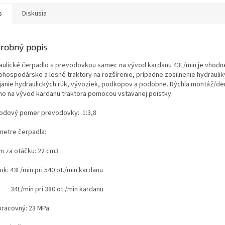
s
Diskusia
robný popis
aulické čerpadlo s prevodovkou samec na vývod kardanu 43L/min je vhodn
ohospodárske a lesné traktory na rozšírenie, prípadne zosilnenie hydraulik
janie hydraulických rúk, vývoziek, podkopov a podobne. Rýchla montáž/d
mo na vývod kardanu traktora pomocou vstavanej poistky.
odový pomer prevodovky: 1:3,8
metre čerpadla:
m za otáčku: 22 cm3
tok: 43L/min pri 540 ot./min kardanu
/min pri 380 ot./min kardanu
 pracovný: 23 MPa