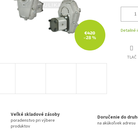
Detailné 
€420
–28 %
TLAČ
Veľké skladové zásoby
Doručenie do druh
poradenstvo pri výbere
na akúkoľvek adresu
produktov