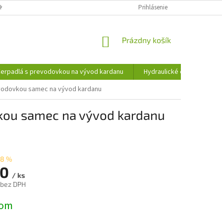
KY OCHRANY OSOBNÝCH ÚDAJOV
INFORMÁCIE O SÚBOROCH COOKIES
Prihlásenie
NÁKUPNÝ
Prázdny košík
KOŠÍK
erpadlá s prevodovkou na vývod kardanu
Hydraulické čerpadlá
evodovkou samec na vývod kardanu
vkou samec na vývod kardanu
28 %
00
/ ks
 bez DPH
ová
dom