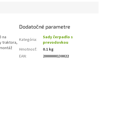
Dodatočné parametre
é na
Sady čerpadlo s
Kategória
:
y traktora,
prevodovkou
emontáž
Hmotnosť
:
0.1 kg
EAN
:
2000000130022