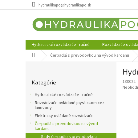
Prejsť
hydraulikapo@hydraulikapo.sk
na
obsah
Hydraulické rozvádzače - ručné
Rozvádzače ovláda
Domov
Čerpadlá s prevodovkou na vývod kardanu
B
Hyd
o
Preskočiť
č
130022
Kategórie
kategórie
n
Priemer
Neohod
ý
hodnote
Hydraulické rozvádzače - ručné
p
produkt
Rozvádzače ovládané joystickom cez
je
a
lanovody
0,0
n
Elektricky ovládané rozvádzače
z
e
5
Čerpadlá s prevodovkou na vývod
l
hviezdič
kardanu
Sady čerpadlo s prevodovkou