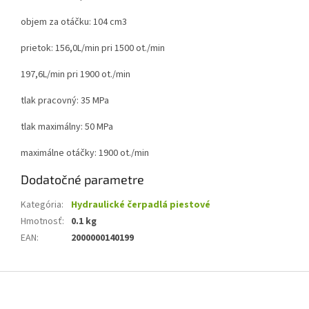
objem za otáčku: 104 cm3
prietok: 156,0L/min pri 1500 ot./min
197,6L/min pri 1900 ot./min
tlak pracovný: 35 MPa
tlak maximálny: 50 MPa
maximálne otáčky: 1900 ot./min
Dodatočné parametre
Kategória
:
Hydraulické čerpadlá piestové
Hmotnosť
:
0.1 kg
EAN
:
2000000140199
Z
á
p