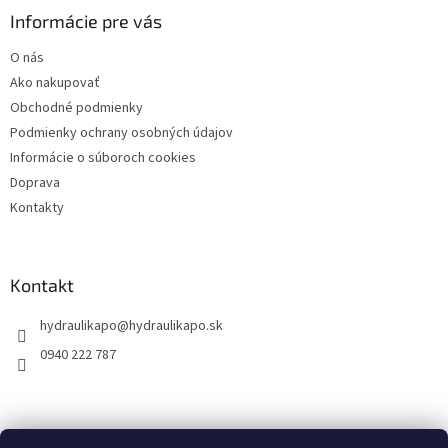
ä
Informácie pre vás
t
O nás
i
Ako nakupovať
e
Obchodné podmienky
Podmienky ochrany osobných údajov
Informácie o súboroch cookies
Doprava
Kontakty
Kontakt
hydraulikapo
@
hydraulikapo.sk
0940 222 787