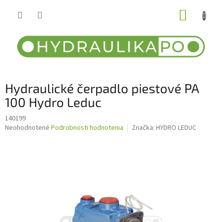
Prejsť
NÁKUP
na
obsah
KOŠÍK
Hydraulické čerpadlo piestové PA
100 Hydro Leduc
140199
Priemerné
Neohodnotené
Podrobnosti hodnotenia
Značka:
HYDRO LEDUC
hodnotenie
produktu
je
0,0
z
5
hviezdičiek.