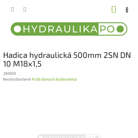
Prejsť
NÁKUP
na
obsah
KOŠÍK
Hadica hydraulická 500mm 2SN DN
10 M18x1,5
280003
Priemerné
Neohodnotené
Podrobnosti hodnotenia
hodnotenie
produktu
je
0,0
z
5
hviezdičiek.