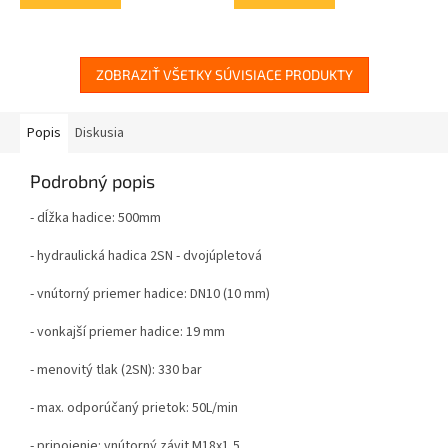
ZOBRAZIŤ VŠETKY SÚVISIACE PRODUKTY
Popis
Diskusia
Podrobný popis
- dĺžka hadice: 500mm
- hydraulická hadica 2SN - dvojúpletová
- vnútorný priemer hadice: DN10 (10 mm)
- v
onkajší priemer hadice: 19 mm
- menovitý tlak (2SN): 330 bar
- max. odporúčaný prietok: 50L/min
- pripojenie: vnútorný závit M18x1,5