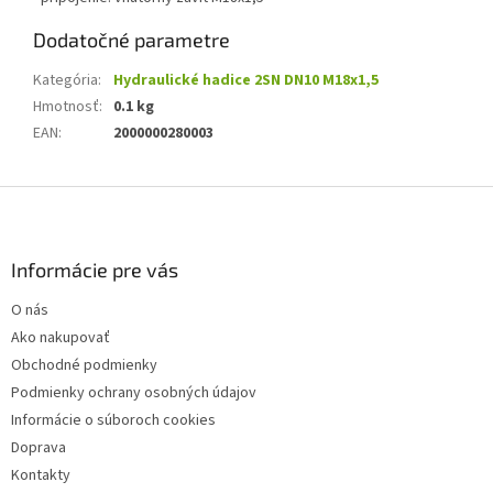
Dodatočné parametre
Kategória
:
Hydraulické hadice 2SN DN10 M18x1,5
Hmotnosť
:
0.1 kg
EAN
:
2000000280003
Z
á
p
ä
Informácie pre vás
t
O nás
i
Ako nakupovať
e
Obchodné podmienky
Podmienky ochrany osobných údajov
Informácie o súboroch cookies
Doprava
Kontakty