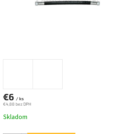
€6
/ ks
€4,88 bez DPH
Jednotková
Skladom
cena: