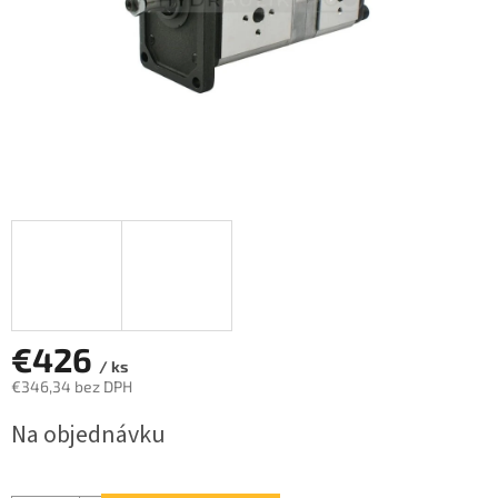
€426
/ ks
€346,34 bez DPH
Jednotková
Na objednávku
cena: