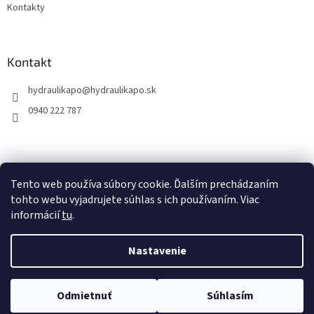
Kontakty
Kontakt
hydraulikapo
@
hydraulikapo.sk
0940 222 787
Tento web používa súbory cookie. Ďalším prechádzaním
tohto webu vyjadrujete súhlas s ich používaním. Viac
informácií
tu
.
Nastavenie
Vytvoril Shoptet
Odmietnuť
Súhlasím
Copyright 2026
HYDRAULIKA PO
. Všetky práva vyhradené.