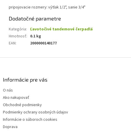
pripojovacie rozmery:
výtlak 1/2", sanie 3/4"
Dodatočné parametre
Kategória
:
Ľavotočivé tandemové čerpadlá
Hmotnosť
:
0.1 kg
EAN
:
2000000140177
Z
á
p
ä
Informácie pre vás
t
O nás
i
Ako nakupovať
e
Obchodné podmienky
Podmienky ochrany osobných údajov
Informácie o súboroch cookies
Doprava