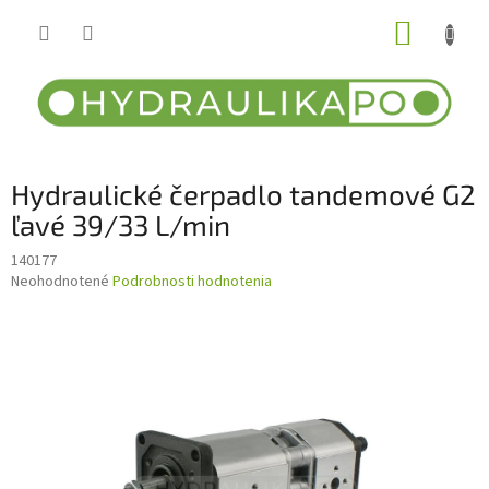
Prejsť
NÁKUP
na
obsah
KOŠÍK
Hydraulické čerpadlo tandemové G2
ľavé 39/33 L/min
140177
Priemerné
Neohodnotené
Podrobnosti hodnotenia
hodnotenie
produktu
je
0,0
z
5
hviezdičiek.