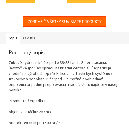
ZOBRAZIŤ VŠETKY SÚVISIACE PRODUKTY
Popis
Diskusia
Podrobný popis
Zubové hydraulické čerpadlo 39/33 L/min. Smer otáčania:
ľavotočivé (
pohľad spredu na hriadeľ čerpadla
). Čerpadlo je
vhodné na výrobu štiepačiek, lisov, hydraulických systémov
traktorov a podobne. K čerpadlu je možné doobjednať
pripojenia prípadne prepojovaciu hriadeľ, ktorú nájdete v našej
ponuke.
Parametre čerpadla 1:
objem za otáčku: 26 cm3
prietok: 39L/min pri 1500 ot./min