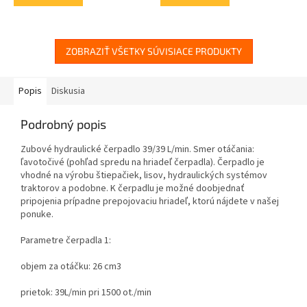
ZOBRAZIŤ VŠETKY SÚVISIACE PRODUKTY
Popis
Diskusia
Podrobný popis
Zubové hydraulické čerpadlo 39/39 L/min. Smer otáčania:
ľavotočivé (
pohľad spredu na hriadeľ čerpadla
). Čerpadlo je
vhodné na výrobu štiepačiek, lisov, hydraulických systémov
traktorov a podobne. K čerpadlu je možné doobjednať
pripojenia prípadne prepojovaciu hriadeľ, ktorú nájdete v našej
ponuke.
Parametre čerpadla 1:
objem za otáčku: 26 cm3
prietok: 39L/min pri 1500 ot./min