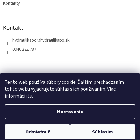
Kontakty
Kontakt
hydraulikapo
@
hydraulikapo.sk
0940 222 787
Tento web používa súbory cookie. Ďalším prechádzaním
tohto webu vyjadrujete súhlas s ich používaním. Viac
informácií
tu
.
Nastavenie
Vytvoril Shoptet
Odmietnuť
Súhlasím
Copyright 2026
HYDRAULIKA PO
. Všetky práva vyhradené.