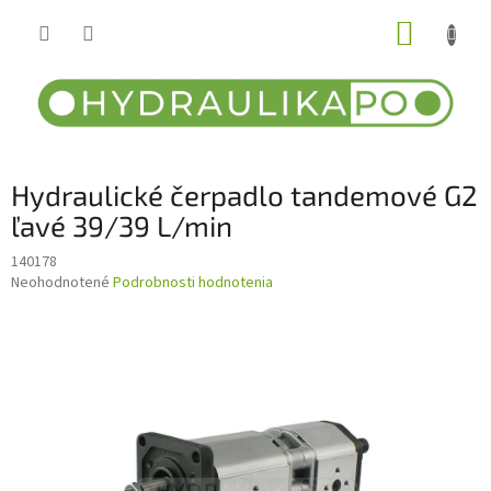
Prejsť
NÁKUP
na
obsah
KOŠÍK
Hydraulické čerpadlo tandemové G2
ľavé 39/39 L/min
140178
Priemerné
Neohodnotené
Podrobnosti hodnotenia
hodnotenie
produktu
je
0,0
z
5
hviezdičiek.