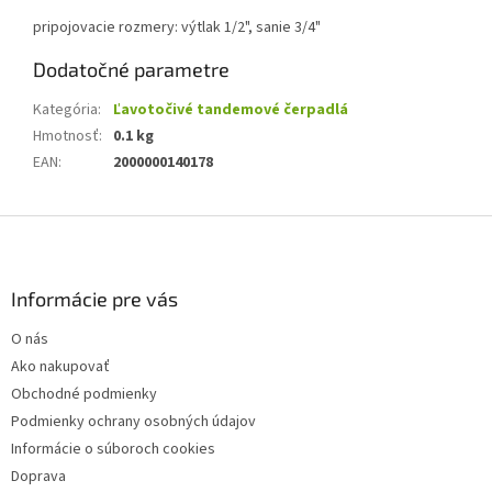
pripojovacie rozmery:
výtlak 1/2", sanie 3/4"
Dodatočné parametre
Kategória
:
Ľavotočivé tandemové čerpadlá
Hmotnosť
:
0.1 kg
EAN
:
2000000140178
Z
á
p
ä
Informácie pre vás
t
O nás
i
Ako nakupovať
e
Obchodné podmienky
Podmienky ochrany osobných údajov
Informácie o súboroch cookies
Doprava