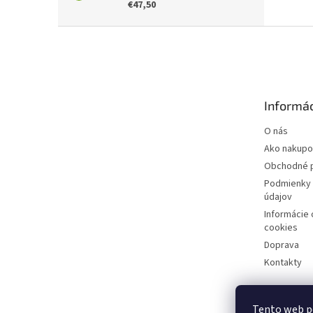
€47,50
Z
á
p
ä
t
Informác
i
e
O nás
Ako nakupo
Obchodné 
Podmienky 
údajov
Informácie
cookies
Doprava
Kontakty
Tento web p