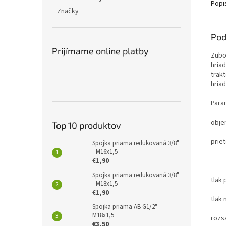
Popi
Značky
Pod
Prijímame online platby
Zubo
hria
trak
hria
Para
obje
Top 10 produktov
prie
Spojka priama redukovaná 3/8"
- M16x1,5
15L
€1,90
Spojka priama redukovaná 3/8"
tlak
- M18x1,5
€1,90
tlak
Spojka priama AB G1/2"-
M18x1,5
rozsa
€3,50