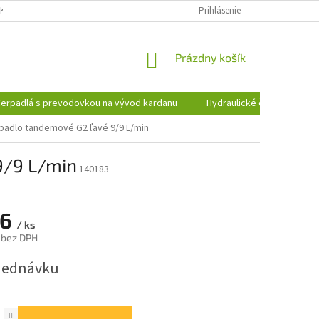
KY OCHRANY OSOBNÝCH ÚDAJOV
INFORMÁCIE O SÚBOROCH COOKIES
Prihlásenie
NÁKUPNÝ
Prázdny košík
KOŠÍK
erpadlá s prevodovkou na vývod kardanu
Hydraulické čerpadlá
padlo tandemové G2 ľavé 9/9 L/min
9/9 L/min
140183
26
/ ks
 bez DPH
ová
jednávku