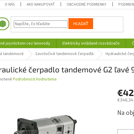
O NÁS
AKO NAKUPOVAŤ
OBCHODNÉ PODMIENKY
PODMIEN
HĽADAŤ
né joystickom cez lanovody
Elektricky ovládané rozvádzače
Č
lá tandemové
Ľavotočivé tandemové čerpadlá
Hydraulické čer
raulické čerpadlo tandemové G2 ľavé 
né
notené
Podrobnosti hodnotenia
nie
€4
u
€346,34
Jednotk
Na ob
cena:
iek.