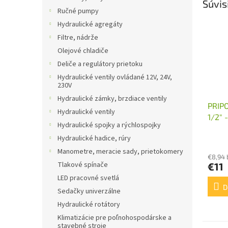
Súvis
Ručné pumpy
Hydraulické agregáty
Filtre, nádrže
Olejové chladiče
Deliče a regulátory prietoku
Hydraulické ventily ovládané 12V, 24V,
230V
Hydraulické zámky, brzdiace ventily
PRIP
Hydraulické ventily
1/2"
Hydraulické spojky a rýchlospojky
Hydraulické hadice, rúry
Manometre, meracie sady, prietokomery
€8,94
Tlakové spínače
€11
LED pracovné svetlá
D
Sedačky univerzálne
Hydraulické rotátory
Klimatizácie pre poľnohospodárske a
stavebné stroje