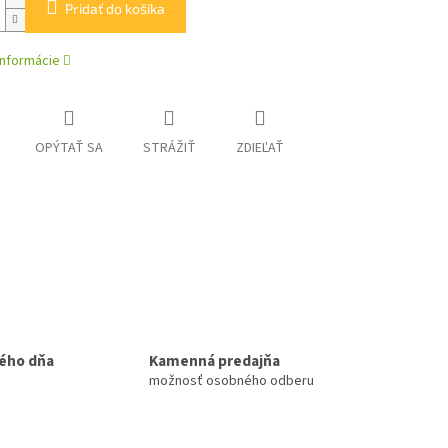
Pridať do košíka
informácie
OPÝTAŤ SA
STRÁŽIŤ
ZDIEĽAŤ
ého dňa
Kamenná predajňa
možnosť osobného odberu