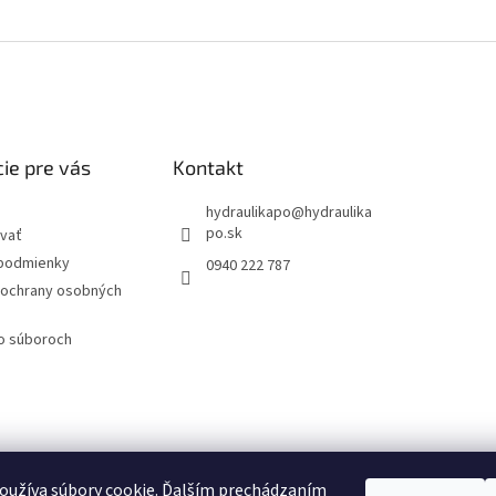
ie pre vás
Kontakt
hydraulikapo
@
hydraulika
po.sk
vať
podmienky
0940 222 787
ochrany osobných
 o súboroch
oužíva súbory cookie. Ďalším prechádzaním