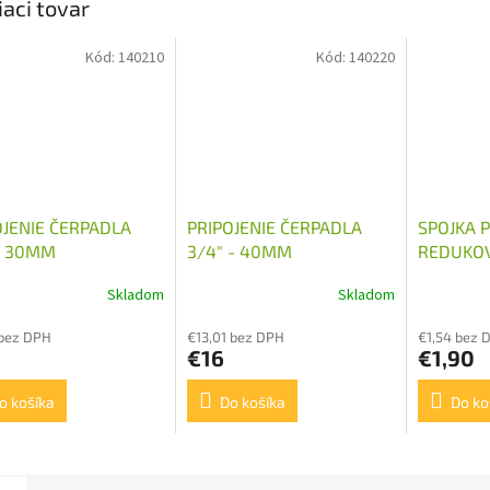
iaci tovar
Kód:
140210
Kód:
140220
OJENIE ČERPADLA
PRIPOJENIE ČERPADLA
SPOJKA 
 - 30MM
3/4" - 40MM
REDUKOV
M16X1,5
Skladom
Skladom
 bez DPH
€13,01 bez DPH
€1,54 bez 
€16
€1,90
o košíka
Do košíka
Do ko