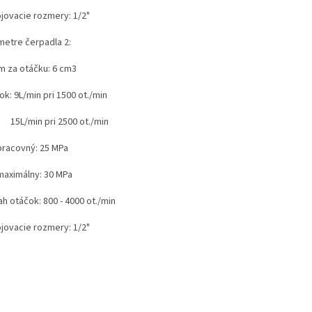
ojovacie rozmery: 1/2"
metre čerpadla 2:
m za otáčku: 6 cm3
tok: 9L/min pri 1500 ot./min
/min pri 2500 ot./min
 pracovný: 25 MPa
 maximálny: 30 MPa
h otáčok: 800 - 4000 ot./min
ojovacie rozmery: 1/2"