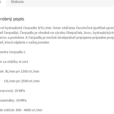
s
Diskusia
robný popis
vé hydraulické čerpadlo 9/9 L/min. Smer otáčania: ľavotočivé (
pohľad spre
deľ čerpadla
). Čerpadlo je vhodné na výrobu štiepačiek, lisov, hydraulický
torov a podobne. K čerpadlu je možné doobjednať pripojenia prípadne pre
deľ, ktorú nájdete v našej ponuke.
metre čerpadla 1:
m za otáčku: 6 cm3
tok: 9L/min pri 1500 ot./min
/min pri 2500 ot./min
 pracovný: 25 MPa
 maximálny: 30 MPa
h otáčok: 800 - 4000 ot./min