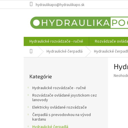
Prejsť
hydraulikapo@hydraulikapo.sk
na
obsah
Hydraulické rozvádzače - ručné
Rozvádzače ovláda
Domov
Hydraulické čerpadlá
Hydraulické čerpad
B
Hyd
o
Preskočiť
č
Priemer
Neohod
Kategórie
kategórie
n
hodnote
ý
produkt
Hydraulické rozvádzače - ručné
p
je
Rozvádzače ovládané joystickom cez
0,0
a
lanovody
z
n
Elektricky ovládané rozvádzače
5
e
hviezdič
Čerpadlá s prevodovkou na vývod
l
kardanu
Hydraulické čerpadlá