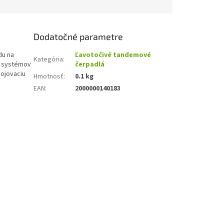
Dodatočné parametre
du na
Ľavotočivé tandemové
Kategória
:
ch systémov
čerpadlá
pojovaciu
Hmotnosť
:
0.1 kg
EAN
:
2000000140183