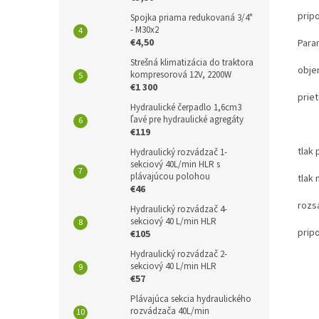
prip
Spojka priama redukovaná 3/4"
- M30x2
€4,50
Para
Strešná klimatizácia do traktora
obje
kompresorová 12V, 2200W
€1 300
prie
Hydraulické čerpadlo 1,6cm3
ľavé pre hydraulické agregáty
15L
€119
tlak
Hydraulický rozvádzač 1-
sekciový 40L/min HLR s
plávajúcou polohou
tlak
€46
rozsa
Hydraulický rozvádzač 4-
sekciový 40 L/min HLR
prip
€105
Hydraulický rozvádzač 2-
sekciový 40 L/min HLR
€57
Plávajúca sekcia hydraulického
rozvádzača 40L/min