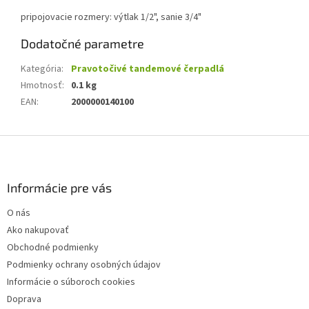
pripojovacie rozmery: výtlak 1/2", sanie 3/4"
Dodatočné parametre
Kategória
:
Pravotočivé tandemové čerpadlá
Hmotnosť
:
0.1 kg
EAN
:
2000000140100
Z
á
p
ä
Informácie pre vás
t
O nás
i
Ako nakupovať
e
Obchodné podmienky
Podmienky ochrany osobných údajov
Informácie o súboroch cookies
Doprava