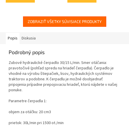
ZOBRAZIŤ VŠETKY SÚVISIACE PRODUKTY
Popis
Diskusia
Podrobný popis
Zubové hydraulické čerpadlo 30/15 L/min. Smer otáčania:
pravotočivé (
pohľad spredu na hriadeľ čerpadla
). Čerpadlo je
vhodné na výrobu štiepačiek, lisov, hydraulických systémov
traktorov a podobne. K čerpadlu je možné doobjednať
pripojenia prípadne prepojovaciu hriadeľ, ktorú nájdete v našej
ponuke.
Parametre čerpadla 1:
objem za otáčku: 20 cm3
prietok: 30L/min pri 1500 ot./min