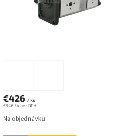
€426
/ ks
€346,34 bez DPH
Jednotková
Na objednávku
cena: