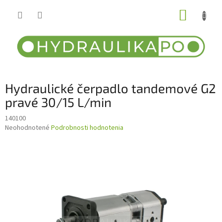
Prejsť
NÁKUP
na
obsah
KOŠÍK
Hydraulické čerpadlo tandemové G2
pravé 30/15 L/min
140100
Priemerné
Neohodnotené
Podrobnosti hodnotenia
hodnotenie
produktu
je
0,0
z
5
hviezdičiek.