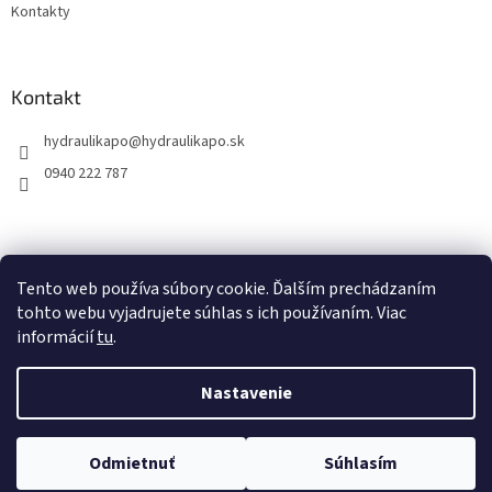
Kontakty
Kontakt
hydraulikapo
@
hydraulikapo.sk
0940 222 787
Tento web používa súbory cookie. Ďalším prechádzaním
tohto webu vyjadrujete súhlas s ich používaním. Viac
informácií
tu
.
Nastavenie
Vytvoril Shoptet
Odmietnuť
Súhlasím
Copyright 2026
HYDRAULIKA PO
. Všetky práva vyhradené.