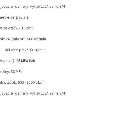
ojovacie rozmery: výtlak 1/2", sanie 3/4"
metre čerpadla 2:
m za otáčku: 16 cm3
tok: 24L/min pri 1500 ot./min
/min pri 2500 ot./min
pracovný: 25 MPa tlak
málny: 30 MPa
h otáčok: 600 - 3500 ot./min
ojovacie rozmery: výtlak 1/2", sanie 3/4"