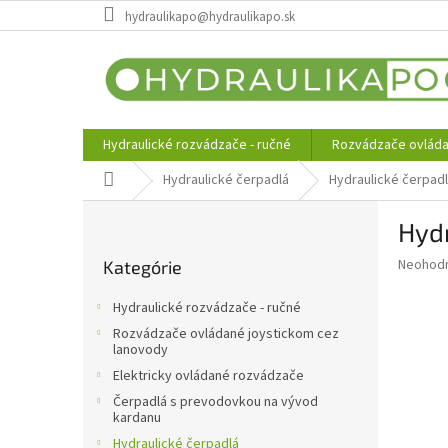
Prejsť
hydraulikapo@hydraulikapo.sk
na
obsah
Hydraulické rozvádzače - ručné
Rozvádzače ovláda
Domov
Hydraulické čerpadlá
Hydraulické čerpad
B
Hyd
o
Preskočiť
č
Priemer
Neohod
Kategórie
kategórie
n
hodnote
ý
produkt
Hydraulické rozvádzače - ručné
p
je
Rozvádzače ovládané joystickom cez
0,0
a
lanovody
z
n
Elektricky ovládané rozvádzače
5
e
hviezdič
Čerpadlá s prevodovkou na vývod
l
kardanu
Hydraulické čerpadlá