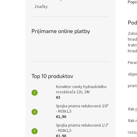
Popi
Značky
Pod
Prijímame online platby
Zubo
hria
trak
hria
Para
obje
Top 10 produktov
prie
Konektor cievky hydraulického
rozvádzača 12V, 24V
50L
€3
Spojka priama redukovaná 3/8"
tlak
- M18x1,5
€1,90
tlak
Spojka priama redukovaná 1/2"
- M18x1,5
rozsa
€1,90