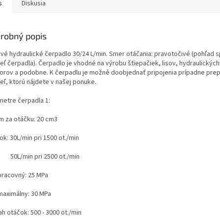
s
Diskusia
robný popis
vé hydraulické čerpadlo 30/24 L/min. Smer otáčania: pravotočivé (
pohľad s
deľ čerpadla
). Čerpadlo je vhodné na výrobu štiepačiek, lisov, hydraulický
torov a podobne. K čerpadlu je možné doobjednať pripojenia prípadne pre
deľ, ktorú nájdete v našej ponuke.
metre čerpadla 1:
m za otáčku: 20 cm3
tok: 30L/min pri 1500 ot./min
/min pri 2500 ot./min
 pracovný: 25 MPa
 maximálny: 30 MPa
h otáčok: 500 - 3000 ot./min