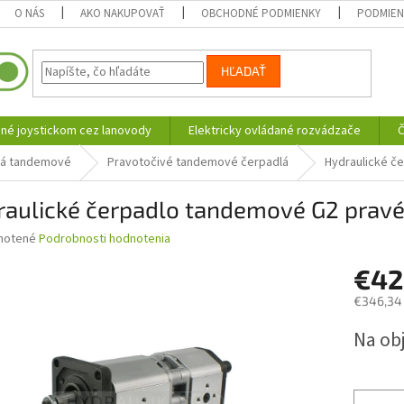
O NÁS
AKO NAKUPOVAŤ
OBCHODNÉ PODMIENKY
PODMIEN
HĽADAŤ
né joystickom cez lanovody
Elektricky ovládané rozvádzače
Č
lá tandemové
Pravotočivé tandemové čerpadlá
Hydraulické č
raulické čerpadlo tandemové G2 prav
né
notené
Podrobnosti hodnotenia
nie
€4
u
€346,34
Jednotk
Na ob
cena:
iek.