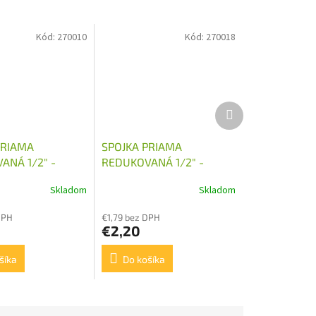
Kód:
270010
Kód:
270018
Ďalší
produkt
PRIAMA
SPOJKA PRIAMA
ANÁ 1/2" -
REDUKOVANÁ 1/2" -
M22X1,5
Skladom
Skladom
DPH
€1,79 bez DPH
€2,20
šíka
Do košíka