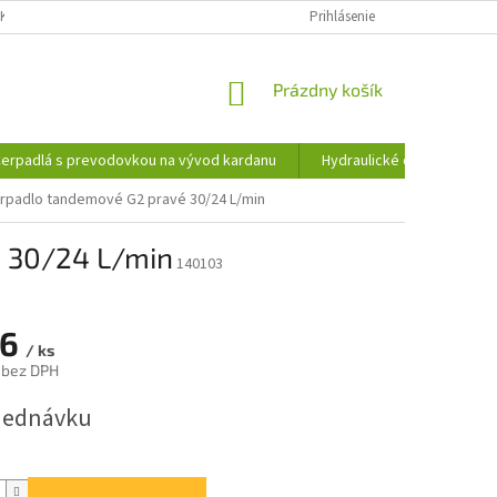
KY OCHRANY OSOBNÝCH ÚDAJOV
INFORMÁCIE O SÚBOROCH COOKIES
Prihlásenie
NÁKUPNÝ
Prázdny košík
KOŠÍK
erpadlá s prevodovkou na vývod kardanu
Hydraulické čerpadlá
erpadlo tandemové G2 pravé 30/24 L/min
é 30/24 L/min
140103
26
/ ks
 bez DPH
ová
jednávku