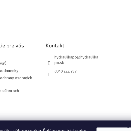
ie pre vás
Kontakt
hydraulikapo
@
hydraulika
po.sk
vať
podmienky
0940 222 787
ochrany osobných
 o súboroch
oužíva súbory cookie. Ďalším prechádzaním