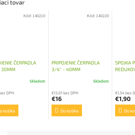
iaci tovar
Kód:
140210
Kód:
140220
OJENIE ČERPADLA
PRIPOJENIE ČERPADLA
SPOJKA 
 - 30MM
3/4" - 40MM
REDUKOV
M18X1,5
Skladom
Skladom
 bez DPH
€13,01 bez DPH
€1,54 bez 
€16
€1,90
o košíka
Do košíka
Do ko