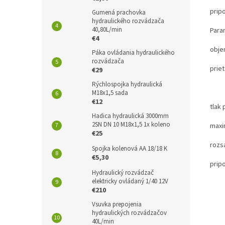
prip
Gumená prachovka
hydraulického rozvádzača
40,80L/min
Para
€4
obje
Páka ovládania hydraulického
rozvádzača
prie
€29
Rýchlospojka hydraulická
40L
M18x1,5 sada
€12
tlak 
Hadica hydraulická 3000mm
2SN DN 10 M18x1,5 1x koleno
maxi
€25
rozsa
Spojka kolenová AA 18/18 K
€5,30
prip
Hydraulický rozvádzač
elektricky ovládaný 1/40 12V
€210
Vsuvka prepojenia
hydraulických rozvádzačov
40L/min