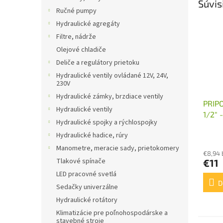
Súvis
Ručné pumpy
Hydraulické agregáty
Filtre, nádrže
Olejové chladiče
Deliče a regulátory prietoku
Hydraulické ventily ovládané 12V, 24V,
230V
Hydraulické zámky, brzdiace ventily
PRIP
Hydraulické ventily
1/2"
Hydraulické spojky a rýchlospojky
Hydraulické hadice, rúry
Manometre, meracie sady, prietokomery
€8,94
Tlakové spínače
€11
LED pracovné svetlá
D
Sedačky univerzálne
Hydraulické rotátory
Klimatizácie pre poľnohospodárske a
stavebné stroje