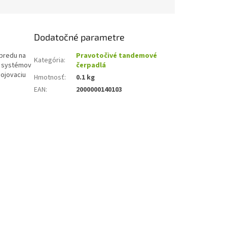
Dodatočné parametre
predu na
Pravotočivé tandemové
Kategória
:
ch systémov
čerpadlá
pojovaciu
Hmotnosť
:
0.1 kg
EAN
:
2000000140103