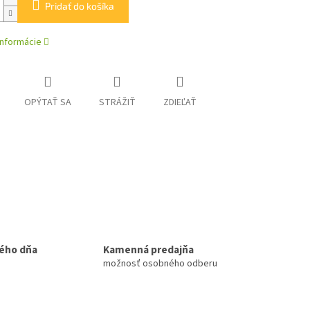
Pridať do košíka
informácie
OPÝTAŤ SA
STRÁŽIŤ
ZDIEĽAŤ
ého dňa
Kamenná predajňa
možnosť osobného odberu