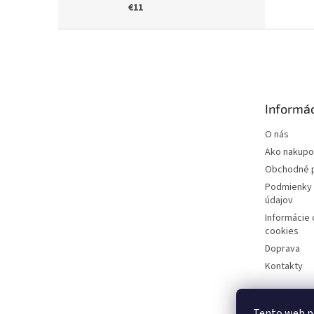
€11
Z
á
p
ä
t
Informác
i
e
O nás
Ako nakupo
Obchodné 
Podmienky 
údajov
Informácie
cookies
Doprava
Kontakty
Tento web p