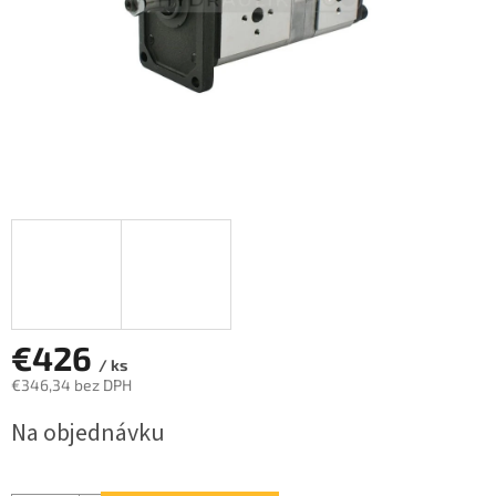
€426
/ ks
€346,34 bez DPH
Jednotková
Na objednávku
cena: