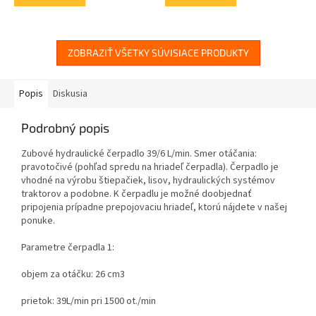
ZOBRAZIŤ VŠETKY SÚVISIACE PRODUKTY
Popis
Diskusia
Podrobný popis
Zubové hydraulické čerpadlo 39/6 L/min. Smer otáčania:
pravotočivé (
pohľad spredu na hriadeľ čerpadla
). Čerpadlo je
vhodné na výrobu štiepačiek, lisov, hydraulických systémov
traktorov a podobne. K čerpadlu je možné doobjednať
pripojenia prípadne prepojovaciu hriadeľ, ktorú nájdete v našej
ponuke.
Parametre čerpadla 1:
objem za otáčku: 26 cm3
prietok: 39L/min pri 1500 ot./min