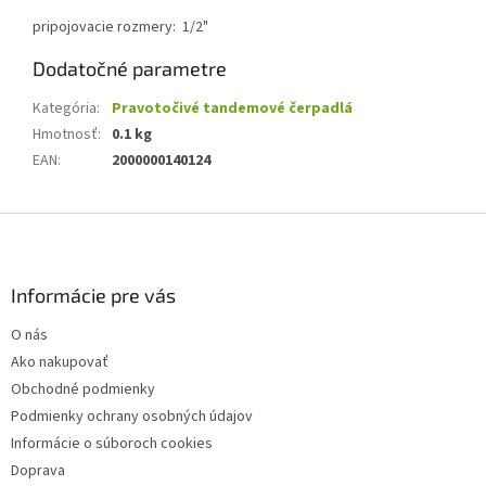
pripojovacie rozmery:
1/2"
Dodatočné parametre
Kategória
:
Pravotočivé tandemové čerpadlá
Hmotnosť
:
0.1 kg
EAN
:
2000000140124
Z
á
p
ä
Informácie pre vás
t
O nás
i
Ako nakupovať
e
Obchodné podmienky
Podmienky ochrany osobných údajov
Informácie o súboroch cookies
Doprava