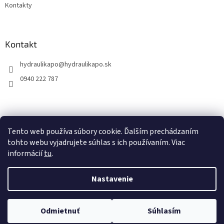
Kontakty
Kontakt
hydraulikapo
@
hydraulikapo.sk
0940 222 787
Tento web používa súbory cookie. Ďalším prechádzaním
tohto webu vyjadrujete súhlas s ich používaním. Viac
informácií
tu
.
Nastavenie
Vytvoril Shoptet
Odmietnuť
Súhlasím
Copyright 2026
HYDRAULIKA PO
. Všetky práva vyhradené.