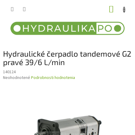
Prejsť
NÁKUP
na
obsah
KOŠÍK
Hydraulické čerpadlo tandemové G2
pravé 39/6 L/min
140124
Priemerné
Neohodnotené
Podrobnosti hodnotenia
hodnotenie
produktu
je
0,0
z
5
hviezdičiek.