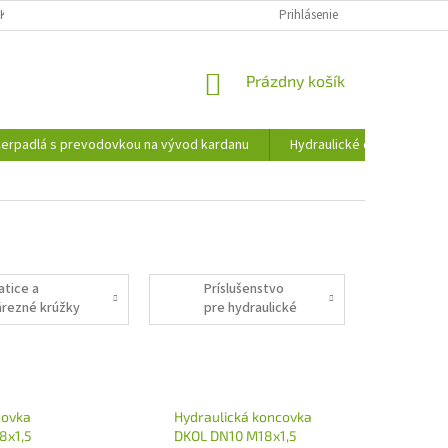
KY OCHRANY OSOBNÝCH ÚDAJOV
INFORMÁCIE O SÚBOROCH COOKIES
Prihlásenie
NÁKUPNÝ
Prázdny košík
KOŠÍK
erpadlá s prevodovkou na vývod kardanu
Hydraulické čerpadlá
atice a
Príslušenstvo
árezné krúžky
pre hydraulické
hadice a rúry
covka
Hydraulická koncovka
8x1,5
DKOL DN10 M18x1,5