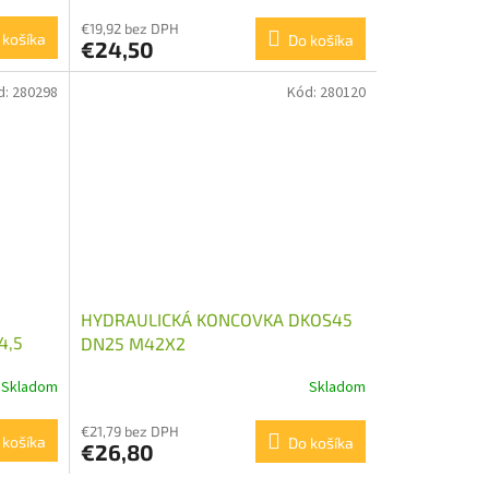
€19,92 bez DPH
 košíka
Do košíka
€24,50
d:
280298
Kód:
280120
HYDRAULICKÁ KONCOVKA DKOS45
4,5
DN25 M42X2
Skladom
Skladom
€21,79 bez DPH
 košíka
Do košíka
€26,80