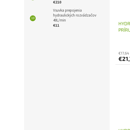
€210
Vsuvka prepojenia
hydraulických rozvádzačov
40L/min
HYDR
€11
PRÍR
€17,64
€21