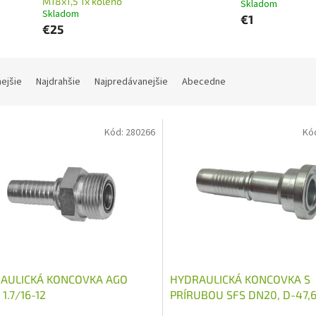
M18x1,5 1x koleno
Skladom
Skladom
€1
€25
nejšie
Najdrahšie
Najpredávanejšie
Abecedne
Kód:
280266
Kó
AULICKÁ KONCOVKA AGO
HYDRAULICKÁ KONCOVKA S
1.7/16-12
PRÍRUBOU SFS DN20, D-47,