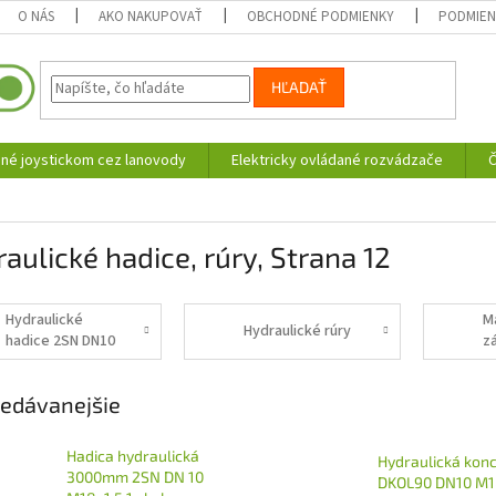
O NÁS
AKO NAKUPOVAŤ
OBCHODNÉ PODMIENKY
PODMIEN
HĽADAŤ
né joystickom cez lanovody
Elektricky ovládané rozvádzače
Č
aulické hadice, rúry
, Strana 12
Hydraulické
M
Hydraulické rúry
hadice 2SN DN10
z
M18x1,5
edávanejšie
Hadica hydraulická
Hydraulická kon
3000mm 2SN DN 10
DKOL90 DN10 M1