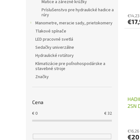
Matice a zárezné krúžky
v
Príslušenstvo pre hydraulické hadice a
rúry
€14,23
€17
Manometre, meracie sady, prietokomery
Tlakové spínače
LED pracovné svetlá
Sedačky univerzálne
Hydraulické rotátory
Klimatizácie pre poľnohospodárske a
stavebné stroje
Značky
HADI
Cena
2SN 
€
0
€
32
€16,26
€20