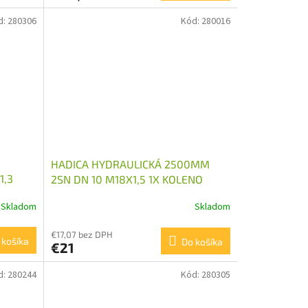
d:
280306
Kód:
280016
HADICA HYDRAULICKÁ 2500MM
1,3
2SN DN 10 M18X1,5 1X KOLENO
Skladom
Skladom
€17,07 bez DPH
 košíka
Do košíka
€21
d:
280244
Kód:
280305