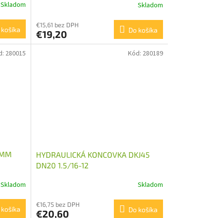
Skladom
Skladom
€15,61 bez DPH
 košíka
Do košíka
€19,20
d:
280015
Kód:
280189
0MM
HYDRAULICKÁ KONCOVKA DKJ45
DN20 1.5/16-12
Skladom
Skladom
€16,75 bez DPH
 košíka
Do košíka
€20,60