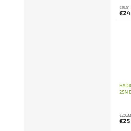
€19,51
€24
HADI
2SN 
€20,33
€25