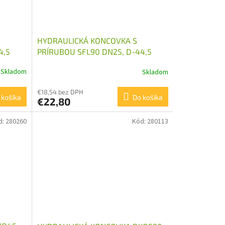
HYDRAULICKÁ KONCOVKA S
4,5
PRÍRUBOU SFL90 DN25, D-44,5
Skladom
Skladom
€18,54 bez DPH
 košíka
Do košíka
€22,80
d:
280260
Kód:
280113