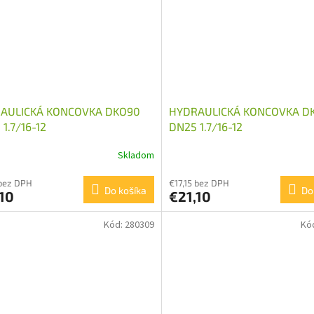
AULICKÁ KONCOVKA DKO90
HYDRAULICKÁ KONCOVKA D
1.7/16-12
DN25 1.7/16-12
Skladom
 bez DPH
€17,15 bez DPH
Do košíka
Do
10
€21,10
Kód:
280309
Kó