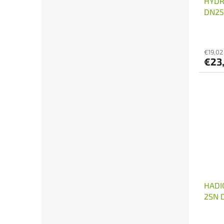
HYDR
DN25 
€19,02
€23
HADI
2SN 