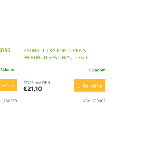
KO90
HYDRAULICKÁ KONCOVKA S
PRÍRUBOU SFS DN25, D-47,6
Skladom
Skladom
€17,15 bez DPH
 košíka
Do košíka
€21,10
d:
280299
Kód:
280302