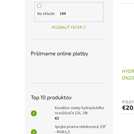
Na sklade
294
ROZBALIŤ FILTER
Prijímame online platby
HYDR
DN20 
Top 10 produktov
€16,83
€20
Konektor cievky hydraulického
rozvádzača 12V, 24V
€3
Spojka priama redukovaná 3/8"
- M18x1,5