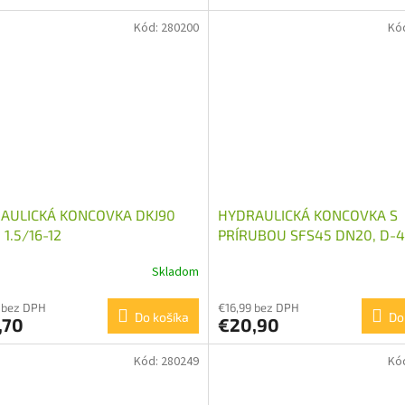
Kód:
280200
Kó
AULICKÁ KONCOVKA DKJ90
HYDRAULICKÁ KONCOVKA S
1.5/16-12
PRÍRUBOU SFS45 DN20, D-4
Skladom
 bez DPH
€16,99 bez DPH
Do košíka
Do
,70
€20,90
Kód:
280249
Kó