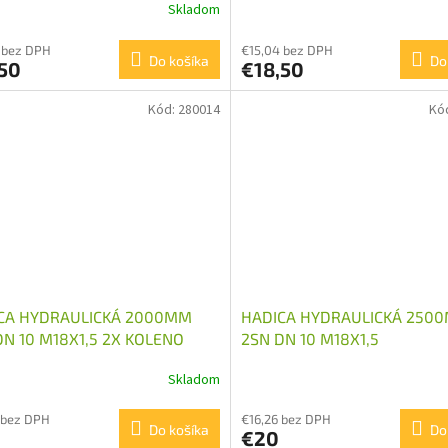
Skladom
 bez DPH
€15,04 bez DPH
Do košíka
Do
,50
€18,50
Kód:
280014
Kó
CA HYDRAULICKÁ 2000MM
HADICA HYDRAULICKÁ 250
DN 10 M18X1,5 2X KOLENO
2SN DN 10 M18X1,5
Skladom
 bez DPH
€16,26 bez DPH
Do košíka
Do
€20