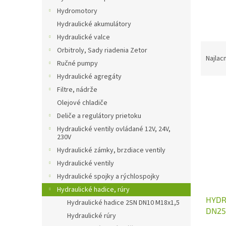
Hydromotory
Hydraulické akumulátory
Hydraulické valce
R
Orbitroly, Sady riadenia Zetor
a
Najlac
Ručné pumpy
d
Hydraulické agregáty
e
V
Filtre, nádrže
n
ý
i
Olejové chladiče
p
e
Deliče a regulátory prietoku
i
p
Hydraulické ventily ovládané 12V, 24V,
s
r
230V
p
o
Hydraulické zámky, brzdiace ventily
r
d
Hydraulické ventily
o
u
Hydraulické spojky a rýchlospojky
d
k
u
Hydraulické hadice, rúry
t
HYDR
k
o
Hydraulické hadice 2SN DN10 M18x1,5
DN25 
t
v
Hydraulické rúry
o