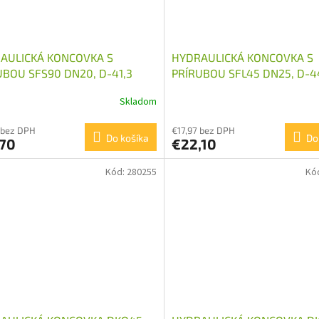
AULICKÁ KONCOVKA S
HYDRAULICKÁ KONCOVKA S
UBOU SFS90 DN20, D-41,3
PRÍRUBOU SFL45 DN25, D-4
Skladom
 bez DPH
€17,97 bez DPH
Do košíka
Do
,70
€22,10
Kód:
280255
Kó