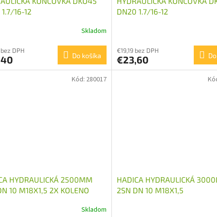
AULICKÁ KONCOVKA DKO45
HYDRAULICKÁ KONCOVKA D
1.7/16-12
DN20 1.7/16-12
Skladom
 bez DPH
€19,19 bez DPH
Do košíka
Do
,40
€23,60
Kód:
280017
Kó
CA HYDRAULICKÁ 2500MM
HADICA HYDRAULICKÁ 300
DN 10 M18X1,5 2X KOLENO
2SN DN 10 M18X1,5
Skladom