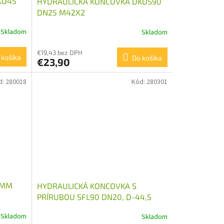
KO45
HYDRAULICKÁ KONCOVKA DKOS90
DN25 M42X2
Skladom
Skladom
€19,43 bez DPH
 košíka
Do košíka
€23,90
d:
280018
Kód:
280301
0MM
HYDRAULICKÁ KONCOVKA S
PRÍRUBOU SFL90 DN20, D-44,5
Skladom
Skladom