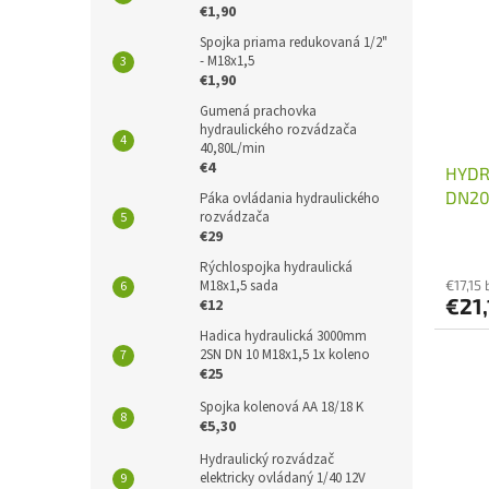
€1,90
Spojka priama redukovaná 1/2"
- M18x1,5
€1,90
Gumená prachovka
hydraulického rozvádzača
40,80L/min
€4
HYDR
DN20 
Páka ovládania hydraulického
rozvádzača
€29
Rýchlospojka hydraulická
M18x1,5 sada
€17,15
€21,
€12
Hadica hydraulická 3000mm
2SN DN 10 M18x1,5 1x koleno
€25
Spojka kolenová AA 18/18 K
€5,30
Hydraulický rozvádzač
elektricky ovládaný 1/40 12V