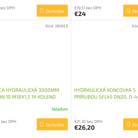
 bez DPH
€19,51 bez DPH
Do košíka
Do
€24
Kód:
280019
Kó
CA HYDRAULICKÁ 3000MM
HYDRAULICKÁ KONCOVKA S
DN 10 M18X1,5 1X KOLENO
PRÍRUBOU SFL45 DN20, D-4
Skladom
 bez DPH
€21,30 bez DPH
Do košíka
Do
€26,20