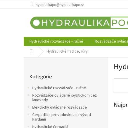
Prejsť
hydraulikapo@hydraulikapo.sk
na
obsah
Hydraulické rozvádzače - ručné
Rozvádzače ovláda
Domov
Hydraulické hadice, rúry
B
Hydr
o
Preskočiť
č
Kategórie
kategórie
n
ý
Hydraulické rozvádzače - ručné
p
Rozvádzače ovládané joystickom cez
a
lanovody
Najpr
n
Elektricky ovládané rozvádzače
e
Čerpadlá s prevodovkou na vývod
l
kardanu
Hydraulické čerpadlá