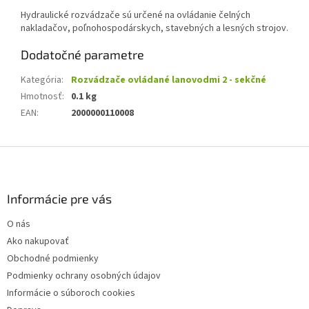
Hydraulické rozvádzače sú určené na ovládanie čelných
nakladačov, poľnohospodárskych, stavebných a lesných strojov.
Dodatočné parametre
Kategória
:
Rozvádzače ovládané lanovodmi 2 - sekčné
Hmotnosť
:
0.1 kg
EAN
:
2000000110008
Z
á
p
ä
Informácie pre vás
t
O nás
i
Ako nakupovať
e
Obchodné podmienky
Podmienky ochrany osobných údajov
Informácie o súboroch cookies