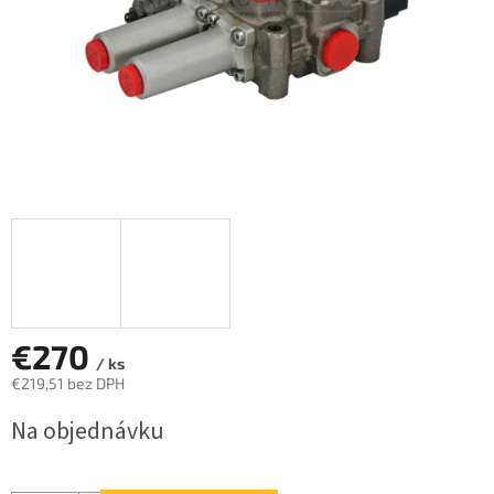
€270
/ ks
€219,51 bez DPH
Jednotková
Na objednávku
cena: