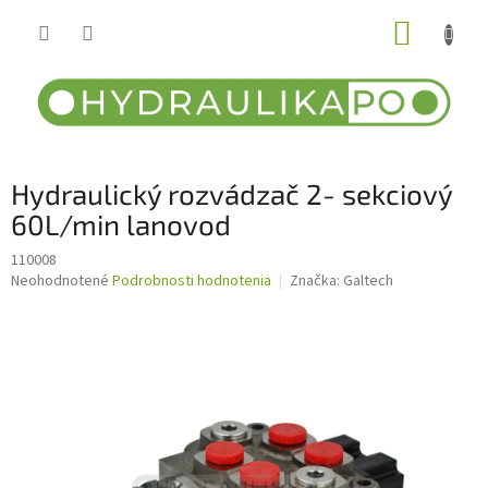
Prejsť
NÁKUP
na
obsah
KOŠÍK
Hydraulický rozvádzač 2- sekciový
60L/min lanovod
110008
Priemerné
Neohodnotené
Podrobnosti hodnotenia
Značka:
Galtech
hodnotenie
produktu
je
0,0
z
5
hviezdičiek.