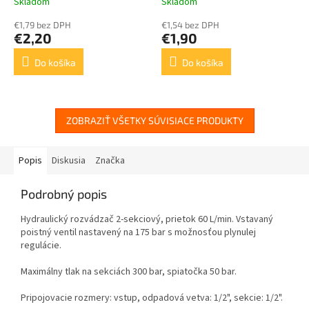
Skladom
Skladom
€1,79 bez DPH
€1,54 bez DPH
€2,20
€1,90
Do košíka
Do košíka
ZOBRAZIŤ VŠETKY SÚVISIACE PRODUKTY
Popis
Diskusia
Značka
Podrobný popis
Hydraulický rozvádzač 2-sekciový, prietok 60 L/min. Vstavaný
poistný ventil nastavený na 175 bar s možnosťou plynulej
regulácie.
Maximálny tlak na sekciách 300 bar, spiatočka 50 bar.
Pripojovacie rozmery: vstup, odpadová vetva: 1/2", sekcie: 1/2".