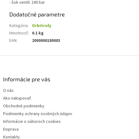
- šok ventil: 240 bar
Dodatočné parametre
Kategória
:
Orbitroly
Hmotnosť
:
0.1 kg
EAN
:
2000000180003
Z
á
p
ä
Informácie pre vás
t
O nás
i
Ako nakupovať
e
Obchodné podmienky
Podmienky ochrany osobných údajov
Informácie o súboroch cookies
Doprava
Kontakty