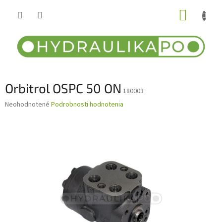
Prejsť
NÁKUP
na
obsah
KOŠÍK
Orbitrol OSPC 50 ON
180003
Priemerné
Neohodnotené
Podrobnosti hodnotenia
hodnotenie
produktu
je
0,0
z
5
hviezdičiek.