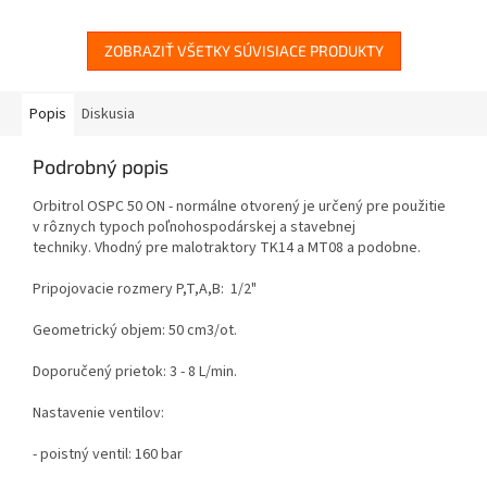
ZOBRAZIŤ VŠETKY SÚVISIACE PRODUKTY
Popis
Diskusia
Podrobný popis
Orbitrol OSPC 50 ON - normálne otvorený je určený pre použitie
v rôznych typoch poľnohospodárskej a stavebnej
techniky.
Vhodný pre malotraktory TK14 a MT08 a podobne.
Pripojovacie rozmery P,T,A,B: 1/2"
Geometrický objem: 50 cm3/ot.
Doporučený prietok: 3 - 8 L/min.
Nastavenie ventilov:
- poistný ventil: 160 bar