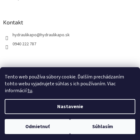
Kontakt
hydraulikapo
@
hydraulikapo.sk
0940 222 787
Tento web používa súbory cookie. Ďalším prechádzaním
tohto webu vyjadrujete súhlas s ich používaním. Viac
informácií
tu
.
Nastavenie
Vytvoril Shoptet
Odmietnuť
Súhlasím
Copyright 2026
HYDRAULIKA PO
. Všetky práva vyhradené.