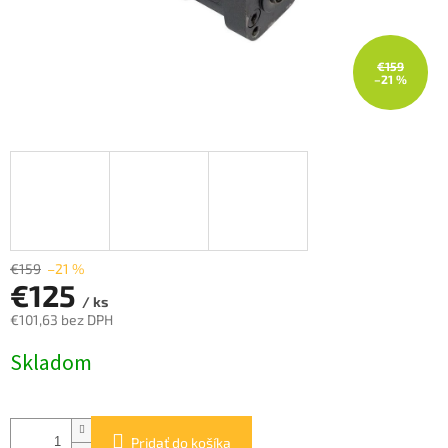
€159
–21 %
€159
–21 %
€125
/ ks
€101,63 bez DPH
Jednotková
Skladom
cena:
Pridať do košíka