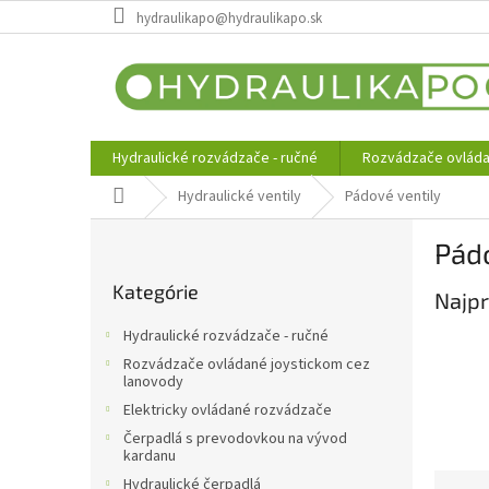
Prejsť
hydraulikapo@hydraulikapo.sk
na
obsah
Hydraulické rozvádzače - ručné
Rozvádzače ovláda
Domov
Hydraulické ventily
Pádové ventily
B
Pádo
o
Preskočiť
č
Kategórie
kategórie
Najpr
n
ý
Hydraulické rozvádzače - ručné
p
Rozvádzače ovládané joystickom cez
a
lanovody
n
Elektricky ovládané rozvádzače
e
Čerpadlá s prevodovkou na vývod
l
kardanu
R
Hydraulické čerpadlá