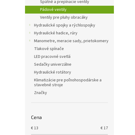
Spätné a prepínacie ventily
Pádové ventily
Ventily pre pluhy obracáky
Hydraulické spojky a rýchlospojky
Hydraulické hadice, rúry
Manometre, meracie sady, prietokomery
Tlakové spínače
LED pracovné svetlá
Sedačky univerzálne
Hydraulické rotátory
Klimatizácie pre poľnohospodárske a
stavebné stroje
Značky
Cena
€
13
€
17