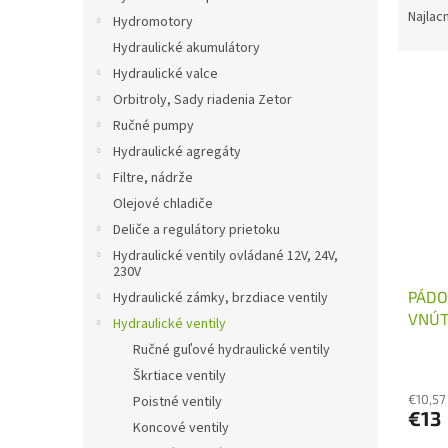
a
Najlac
Hydromotory
d
Hydraulické akumulátory
e
Hydraulické valce
V
n
Orbitroly, Sady riadenia Zetor
ý
i
p
e
Ručné pumpy
i
p
Hydraulické agregáty
s
r
Filtre, nádrže
p
o
Olejové chladiče
r
d
Deliče a regulátory prietoku
o
u
d
k
Hydraulické ventily ovládané 12V, 24V,
230V
u
t
PÁDO
Hydraulické zámky, brzdiace ventily
k
o
VNÚT
t
v
Hydraulické ventily
o
Ručné guľové hydraulické ventily
v
Škrtiace ventily
€10,57
Poistné ventily
€13
Koncové ventily