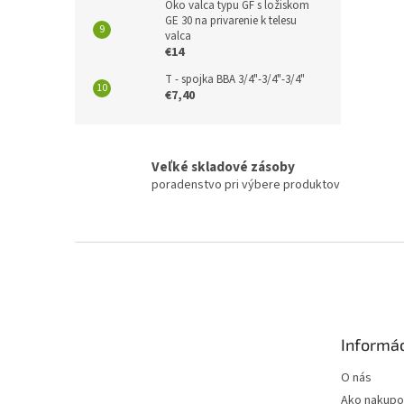
Oko valca typu GF s ložiskom
GE 30 na privarenie k telesu
valca
€14
T - spojka BBA 3/4"-3/4"-3/4"
€7,40
Veľké skladové zásoby
poradenstvo pri výbere produktov
Z
á
p
ä
t
Informác
i
e
O nás
Ako nakupo