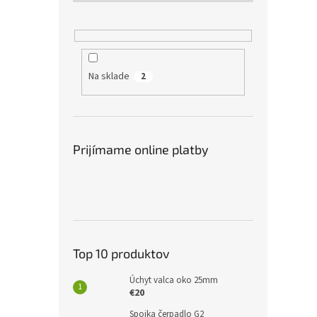
Na sklade
2
Prijímame online platby
Top 10 produktov
Úchyt valca oko 25mm
€20
Spojka čerpadlo G2