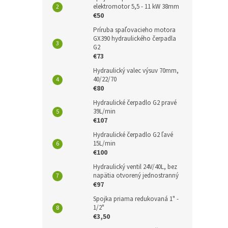
elektromotor 5,5 - 11 kW 38mm
€50
Príruba spaľovacieho motora
GX390 hydraulického čerpadla
G2
€73
Hydraulický valec výsuv 70mm,
40/22/70
€80
Hydraulické čerpadlo G2 pravé
39L/min
€107
Hydraulické čerpadlo G2 ľavé
15L/min
€100
Hydraulický ventil 24V/40L, bez
napätia otvorený jednostranný
€97
Spojka priama redukovaná 1" -
1/2"
€3,50