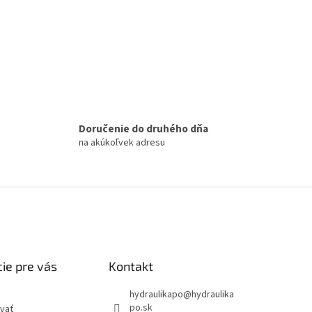
Doručenie do druhého dňa
na akúkoľvek adresu
ie pre vás
Kontakt
hydraulikapo
@
hydraulika
po.sk
vať