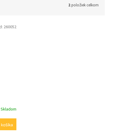
2
položiek celkom
d:
260052
Skladom
 košíka