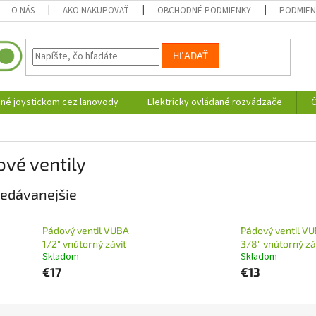
O NÁS
AKO NAKUPOVAŤ
OBCHODNÉ PODMIENKY
PODMIEN
HĽADAŤ
né joystickom cez lanovody
Elektricky ovládané rozvádzače
Č
vé ventily
edávanejšie
Pádový ventil VUBA
Pádový ventil V
1/2" vnútorný závit
3/8" vnútorný zá
Skladom
Skladom
€17
€13