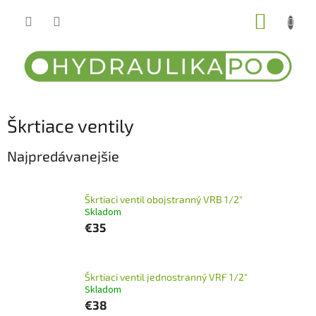
Prejsť
NÁKUP
na
obsah
KOŠÍK
Škrtiace ventily
Najpredávanejšie
Škrtiaci ventil obojstranný VRB 1/2"
Skladom
€35
Škrtiaci ventil jednostranný VRF 1/2"
Skladom
€38