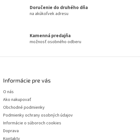
i
Doručenie do druhého dňa
e
na akúkoľvek adresu
p
r
v
k
Kamenná predajňa
y
možnosť osobného odberu
v
ý
p
Z
i
á
s
p
u
ä
Informácie pre vás
t
O nás
i
Ako nakupovať
e
Obchodné podmienky
Podmienky ochrany osobných údajov
Informácie o súboroch cookies
Doprava
Kontakty