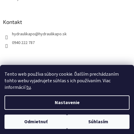
Kontakt
hydraulikapo
@
hydraulikapo.sk
0940 222 787
Tento web používa súbory cookie. Ďalším prechádzaním
tohto webu vyjadrujete súhlas s ich používaním. Viac
informácií
tu
.
Nastavenie
Vytvoril Shoptet
Odmietnuť
Súhlasím
Copyright 2026
HYDRAULIKA PO
. Všetky práva vyhradené.