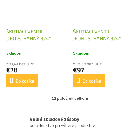
ŠKRTIACI VENTIL
ŠKRTIACI VENTIL
OBOJSTRANNÝ 3/4"
JEDNOSTRANNÝ 3/4"
Skladom
Skladom
€63,41 bez DPH
€78,86 bez DPH
€78
€97
Do košíka
Do košíka
12
položiek celkom
O
v
l
á
Veľké skladové zásoby
d
poradenstvo pri výbere produktov
a
c