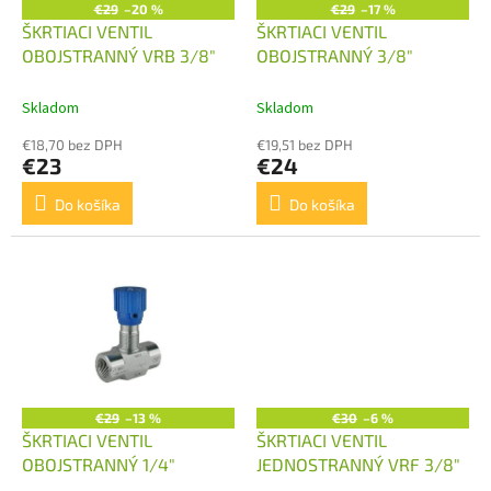
o
€29
–20 %
€29
–17 %
o
d
ŠKRTIACI VENTIL
ŠKRTIACI VENTIL
v
u
OBOJSTRANNÝ VRB 3/8"
OBOJSTRANNÝ 3/8"
k
t
Skladom
Skladom
o
€18,70 bez DPH
€19,51 bez DPH
v
€23
€24
Do košíka
Do košíka
€29
–13 %
€30
–6 %
ŠKRTIACI VENTIL
ŠKRTIACI VENTIL
OBOJSTRANNÝ 1/4"
JEDNOSTRANNÝ VRF 3/8"