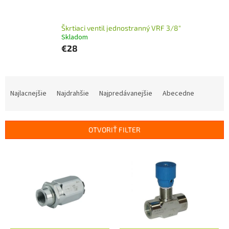
Škrtiaci ventil jednostranný VRF 3/8"
Skladom
€28
R
a
Najlacnejšie
Najdrahšie
Najpredávanejšie
Abecedne
d
e
n
OTVORIŤ FILTER
i
e
V
p
ý
r
p
o
i
d
s
u
p
k
r
t