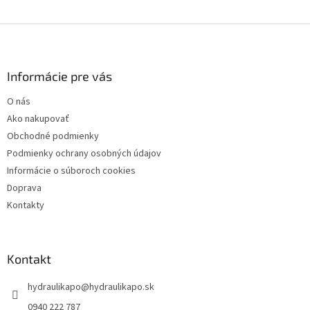
ý
p
Z
i
á
s
p
u
ä
Informácie pre vás
t
O nás
i
Ako nakupovať
e
Obchodné podmienky
Podmienky ochrany osobných údajov
Informácie o súboroch cookies
Doprava
Kontakty
Kontakt
hydraulikapo
@
hydraulikapo.sk
0940 222 787