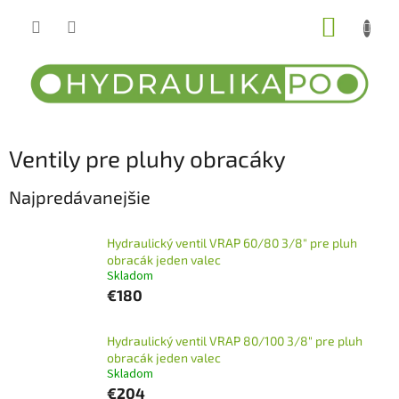
Prejsť
NÁKUP
na
obsah
KOŠÍK
Ventily pre pluhy obracáky
Najpredávanejšie
Hydraulický ventil VRAP 60/80 3/8" pre pluh
obracák jeden valec
Skladom
€180
Hydraulický ventil VRAP 80/100 3/8" pre pluh
obracák jeden valec
Skladom
€204