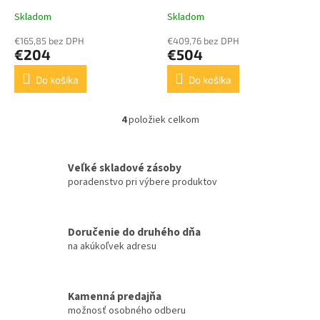
VALEC
Skladom
Skladom
€165,85 bez DPH
€409,76 bez DPH
€204
€504
Do košíka
Do košíka
4
položiek celkom
O
v
l
á
Veľké skladové zásoby
d
poradenstvo pri výbere produktov
a
c
i
Doručenie do druhého dňa
e
na akúkoľvek adresu
p
r
v
k
Kamenná predajňa
y
možnosť osobného odberu
v