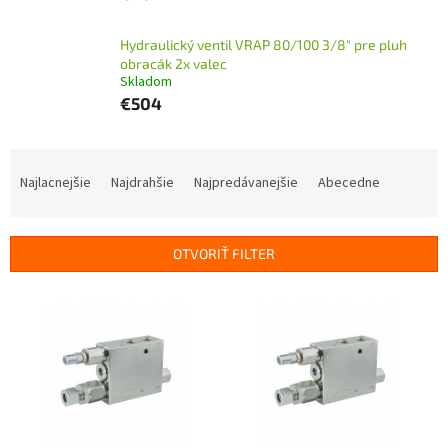
Hydraulický ventil VRAP 80/100 3/8" pre pluh
obracák 2x valec
Skladom
€504
R
a
Najlacnejšie
Najdrahšie
Najpredávanejšie
Abecedne
d
e
n
OTVORIŤ FILTER
i
e
V
p
ý
r
p
o
i
d
s
u
p
k
r
t