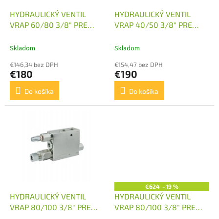
o
o
d
HYDRAULICKÝ VENTIL
HYDRAULICKÝ VENTIL
v
u
VRAP 60/80 3/8" PRE
VRAP 40/50 3/8" PRE
k
PLUH OBRACÁK JEDEN
PLUH OBRACÁK JEDEN
t
VALEC
VALEC
Skladom
Skladom
o
€146,34 bez DPH
€154,47 bez DPH
v
€180
€190
Do košíka
Do košíka
€624
–19 %
HYDRAULICKÝ VENTIL
HYDRAULICKÝ VENTIL
VRAP 80/100 3/8" PRE
VRAP 80/100 3/8" PRE
PLUH OBRACÁK JEDEN
PLUH OBRACÁK 2X VALEC