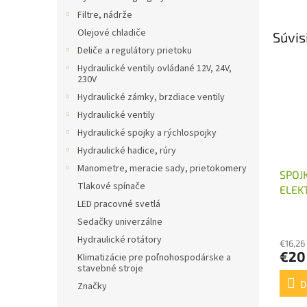
Filtre, nádrže
Olejové chladiče
Súvis
Deliče a regulátory prietoku
Hydraulické ventily ovládané 12V, 24V,
230V
Hydraulické zámky, brzdiace ventily
Hydraulické ventily
Hydraulické spojky a rýchlospojky
Hydraulické hadice, rúry
Manometre, meracie sady, prietokomery
SPOJ
Tlakové spínače
ELEK
LED pracovné svetlá
0,55
Sedačky univerzálne
Hydraulické rotátory
€16,26
€20
Klimatizácie pre poľnohospodárske a
stavebné stroje
D
Značky