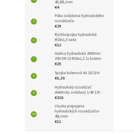
40,80L/min
€4
Páka ovládania hydraulického
rozvádzača
€29
Rýchlospojka hydraulická
M18x1,5 sada
€12
Hadica hydraulická 3000mm
2SN DN 10 M18x1,5 1x koleno
€25
Spojka kolenová AA 18/18 K
€5,30
Hydraulický rozvádzač
elektricky ovládaný 1/40 12V
€210
Vsuvka prepojenia
hydraulických rozvádzačov
40L/min
€11
Z