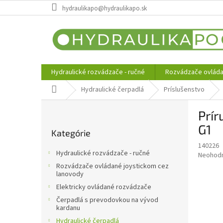
Prejsť
hydraulikapo@hydraulikapo.sk
na
obsah
Hydraulické rozvádzače - ručné
Rozvádzače ovláda
Domov
Hydraulické čerpadlá
Príslušenstvo
B
Prí
o
Preskočiť
č
G1
Kategórie
kategórie
n
140226
ý
Hydraulické rozvádzače - ručné
Priemer
Neohod
p
hodnote
Rozvádzače ovládané joystickom cez
a
produkt
lanovody
n
je
Elektricky ovládané rozvádzače
e
0,0
Čerpadlá s prevodovkou na vývod
z
l
kardanu
5
Hydraulické čerpadlá
hviezdič