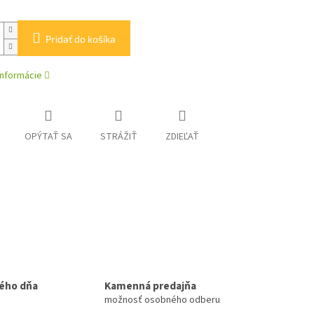
Pridať do košíka
informácie
OPÝTAŤ SA
STRÁŽIŤ
ZDIEĽAŤ
ého dňa
Kamenná predajňa
možnosť osobného odberu