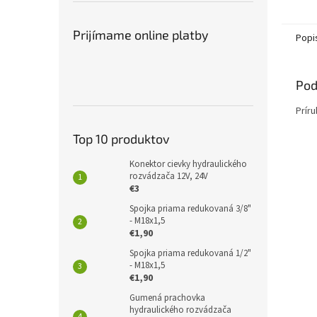
Prijímame online platby
Popi
Pod
Prír
Top 10 produktov
Konektor cievky hydraulického
rozvádzača 12V, 24V
€3
Spojka priama redukovaná 3/8"
- M18x1,5
€1,90
Spojka priama redukovaná 1/2"
- M18x1,5
€1,90
Gumená prachovka
hydraulického rozvádzača