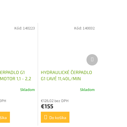
Kód:
140223
Kód:
140032
Ďalší
produkt
ČERPADLO G1
HYDRAULICKÉ ČERPADLO
OTOR 1,1 - 2,2
G1 ĽAVÉ 11,40L/MIN
M
Skladom
Skladom
 DPH
€126,02 bez DPH
€155
šíka
Do košíka