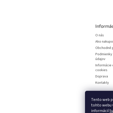
á
p
ä
t
Informác
i
e
O nás
Ako nakupo
Obchodné 
Podmienky 
údajov
Informácie
cookies
Doprava
Kontakty
Tento web p
tohto webu v
informácií
t