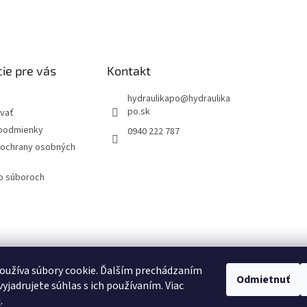
ie pre vás
Kontakt
hydraulikapo
@
hydraulika
po.sk
vať
podmienky
0940 222 787
ochrany osobných
 o súboroch
oužíva súbory cookie. Ďalším prechádzaním
Odmietnuť
yjadrujete súhlas s ich používaním. Viac
u
.