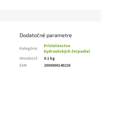
Dodatočné parametre
Príslušenstvo
Kategória
:
hydraulických čerpadiel
Hmotnosť
:
0.1 kg
EAN
:
2000000140226