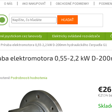
O NÁS
AKO NAKUPOVAŤ
OBCHODNÉ PODMIENKY
PODMIEN
HĽADAŤ
né joystickom cez lanovody
Elektricky ovládané rozvádzače
Č
Príruba elektromotora 0,55-2,2 kW D-200mm hydraulického čerpadla G1
ruba elektromotora 0,55-2,2 kW D-20
né
notené
Podrobnosti hodnotenia
nie
€2
u
€21,14 b
Jednotk
Skla
cena:
iek.