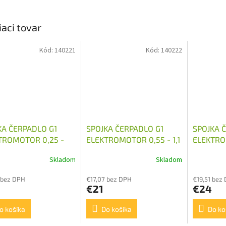
iaci tovar
Kód:
140221
Kód:
140222
KA ČERPADLO G1
SPOJKA ČERPADLO G1
SPOJKA 
TROMOTOR 0,25 -
ELEKTROMOTOR 0,55 - 1,1
ELEKTROM
 KW 14MM
KW 19MM
KW 24M
Skladom
Skladom
 bez DPH
€17,07 bez DPH
€19,51 bez
€21
€24
o košíka
Do košíka
Do ko