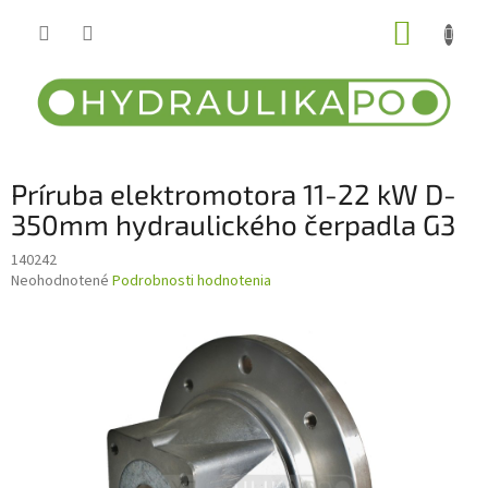
Prejsť
NÁKUP
na
obsah
KOŠÍK
Príruba elektromotora 11-22 kW D-
350mm hydraulického čerpadla G3
140242
Priemerné
Neohodnotené
Podrobnosti hodnotenia
hodnotenie
produktu
je
0,0
z
5
hviezdičiek.