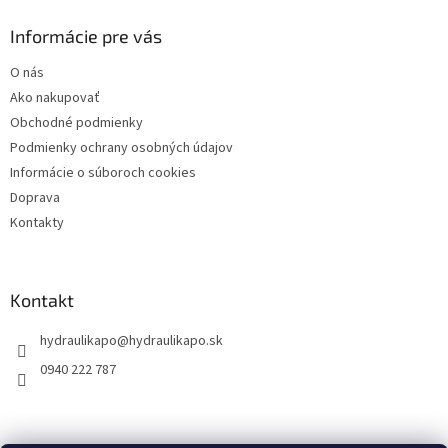
p
ä
Informácie pre vás
t
O nás
i
Ako nakupovať
e
Obchodné podmienky
Podmienky ochrany osobných údajov
Informácie o súboroch cookies
Doprava
Kontakty
Kontakt
hydraulikapo
@
hydraulikapo.sk
0940 222 787