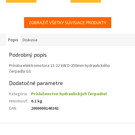
ZOBRAZIŤ VŠETKY SÚVISIACE PRODUKTY
Popis
Diskusia
Podrobný popis
Príruba elektromotora 11-22 kW D-350mm hydraulického
čerpadla G3
Dodatočné parametre
Kategória
:
Príslušenstvo hydraulických čerpadiel
Hmotnosť
:
0.1 kg
EAN
:
2000000140242
Z
á