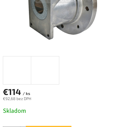
€114
/ ks
€92,68 bez DPH
Jednotková
Skladom
cena: