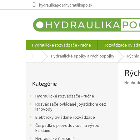
Prejsť
hydraulikapo@hydraulikapo.sk
na
obsah
Hydraulické rozvádzače - ručné
Rozvádzače ovláda
Domov
Hydraulické spojky a rýchlospojky
Rýchlo
B
Rých
o
Preskočiť
č
Priemer
Neohod
Kategórie
kategórie
n
hodnote
ý
produkt
Hydraulické rozvádzače - ručné
p
je
Rozvádzače ovládané joystickom cez
0,0
a
lanovody
z
n
Elektricky ovládané rozvádzače
5
e
hviezdič
Čerpadlá s prevodovkou na vývod
l
kardanu
Hydraulické čerpadlá