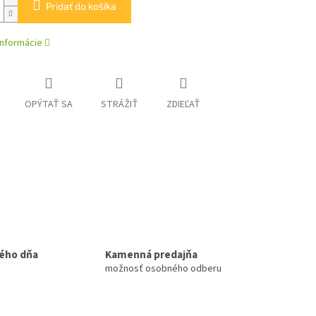
Pridať do košíka
informácie
OPÝTAŤ SA
STRÁŽIŤ
ZDIEĽAŤ
ého dňa
Kamenná predajňa
možnosť osobného odberu