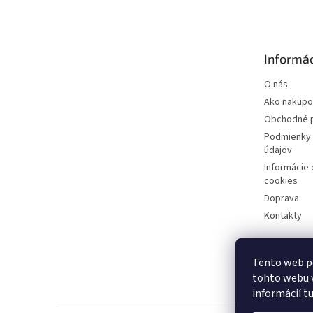
á
p
ä
t
Informác
i
e
O nás
Ako nakupo
Obchodné 
Podmienky 
údajov
Informácie
cookies
Doprava
Kontakty
Tento web p
tohto webu v
informácií
t