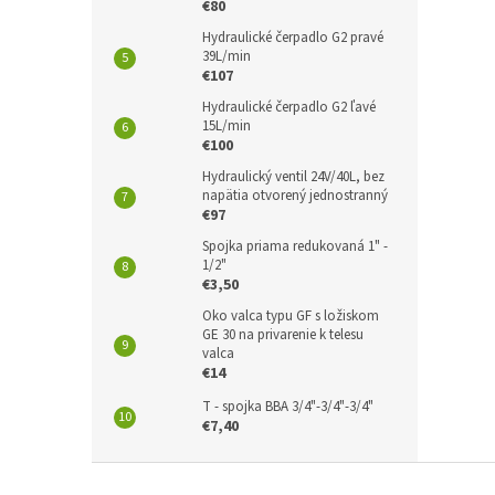
€80
Hydraulické čerpadlo G2 pravé
39L/min
€107
Hydraulické čerpadlo G2 ľavé
15L/min
€100
Hydraulický ventil 24V/40L, bez
napätia otvorený jednostranný
€97
Spojka priama redukovaná 1" -
1/2"
€3,50
Oko valca typu GF s ložiskom
GE 30 na privarenie k telesu
valca
€14
T - spojka BBA 3/4"-3/4"-3/4"
€7,40
Z