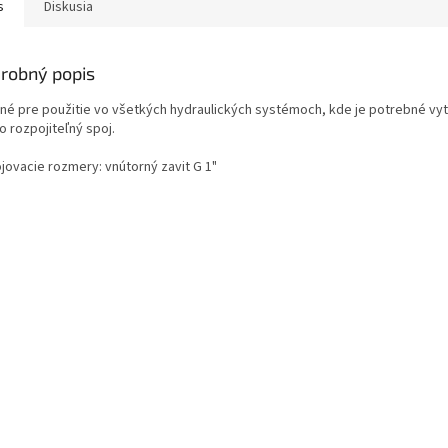
s
Diskusia
robný popis
né pre použitie vo všetkých hydraulických systémoch, kde je potrebné vyt
o rozpojiteľný spoj.
ojovacie rozmery: vnútorný zavit G 1"