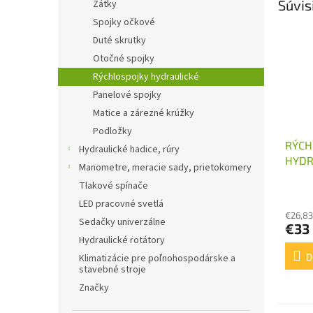
Súvis
Zátky
Spojky očkové
Duté skrutky
Otočné spojky
Rýchlospojky hydraulické
Panelové spojky
Matice a zárezné krúžky
Podložky
RÝCH
Hydraulické hadice, rúry
HYDR
Manometre, meracie sady, prietokomery
SAMI
Tlakové spínače
LED pracovné svetlá
€26,83
Sedačky univerzálne
€33
Hydraulické rotátory
D
Klimatizácie pre poľnohospodárske a
stavebné stroje
Značky