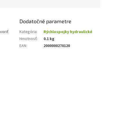
Dodatočné parametre
voriť
Kategória
:
Rýchlospojky hydraulické
Hmotnosť
:
0.1 kg
EAN
:
2000000270120