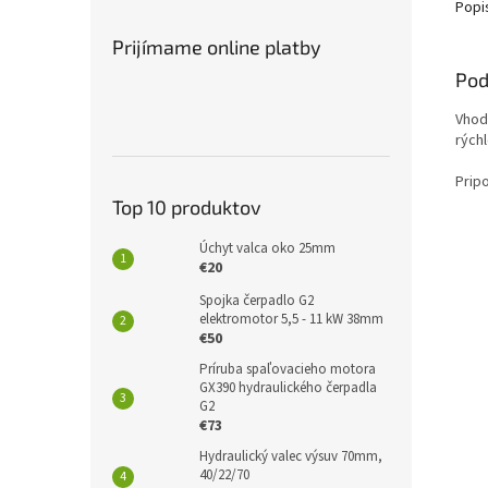
Popi
Prijímame online platby
Pod
Vhod
rýchl
Prip
Top 10 produktov
Úchyt valca oko 25mm
€20
Spojka čerpadlo G2
elektromotor 5,5 - 11 kW 38mm
€50
Príruba spaľovacieho motora
GX390 hydraulického čerpadla
G2
€73
Hydraulický valec výsuv 70mm,
40/22/70