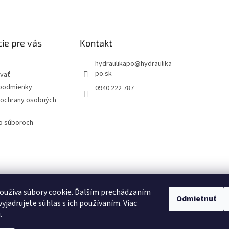
ie pre vás
Kontakt
hydraulikapo
@
hydraulika
po.sk
vať
podmienky
0940 222 787
ochrany osobných
 o súboroch
oužíva súbory cookie. Ďalším prechádzaním
Odmietnuť
yjadrujete súhlas s ich používaním. Viac
u
.