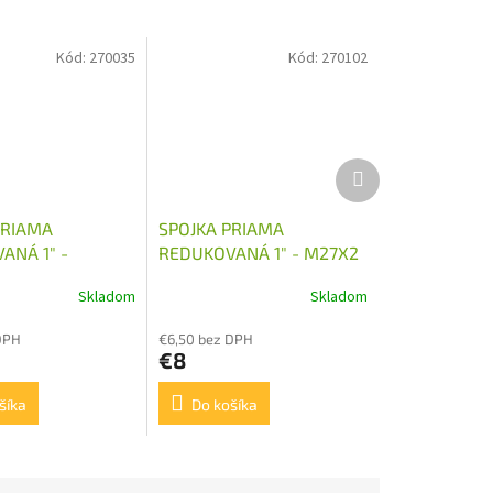
Kód:
270035
Kód:
270102
Ďalší
produkt
PRIAMA
SPOJKA PRIAMA
ANÁ 1" -
REDUKOVANÁ 1" - M27X2
Skladom
Skladom
DPH
€6,50 bez DPH
€8
šíka
Do košíka