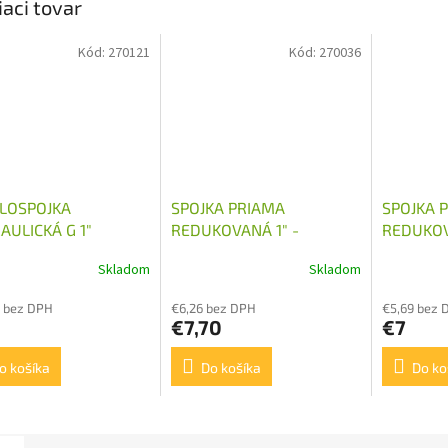
iaci tovar
Kód:
270121
Kód:
270036
LOSPOJKA
SPOJKA PRIAMA
SPOJKA 
AULICKÁ G 1"
REDUKOVANÁ 1" -
REDUKOV
CA
M22X1,5
M24X1,5
Skladom
Skladom
 bez DPH
€6,26 bez DPH
€5,69 bez 
€7,70
€7
o košíka
Do košíka
Do ko