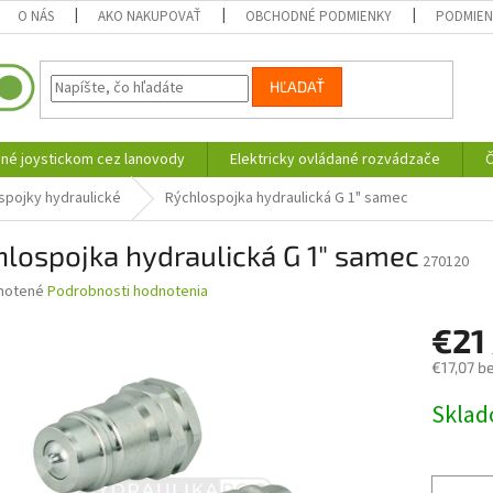
O NÁS
AKO NAKUPOVAŤ
OBCHODNÉ PODMIENKY
PODMIEN
HĽADAŤ
né joystickom cez lanovody
Elektricky ovládané rozvádzače
Č
spojky hydraulické
Rýchlospojka hydraulická G 1" samec
lospojka hydraulická G 1" samec
270120
né
notené
Podrobnosti hodnotenia
nie
€21
u
€17,07 b
Jednotk
Skla
cena:
iek.