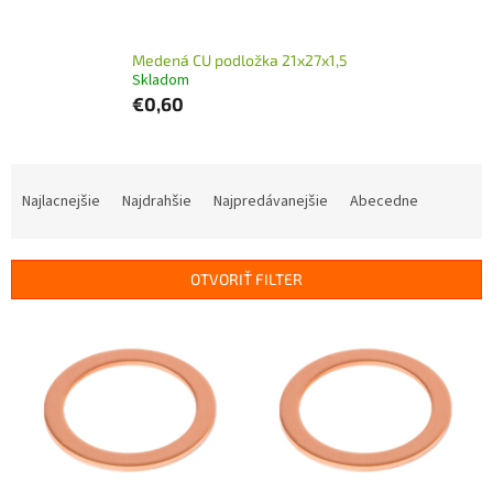
Medená CU podložka 21x27x1,5
Skladom
€0,60
R
a
Najlacnejšie
Najdrahšie
Najpredávanejšie
Abecedne
d
e
n
OTVORIŤ FILTER
i
e
V
p
ý
r
p
o
i
d
s
u
p
k
r
t