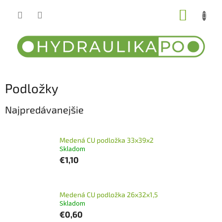
Prejsť
NÁKUP
na
obsah
KOŠÍK
Podložky
Najpredávanejšie
Medená CU podložka 33x39x2
Skladom
€1,10
Medená CU podložka 26x32x1,5
Skladom
€0,60