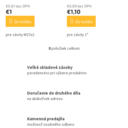
€0,81 bez DPH
€0,89 bez DPH
€1
€1,10
Do košíka
Do košíka
pre závity M27x2
pre závity 1"
8
položiek celkom
O
v
l
á
Veľké skladové zásoby
d
poradenstvo pri výbere produktov
a
c
i
Doručenie do druhého dňa
e
na akúkoľvek adresu
p
r
v
k
Kamenná predajňa
y
možnosť osobného odberu
v