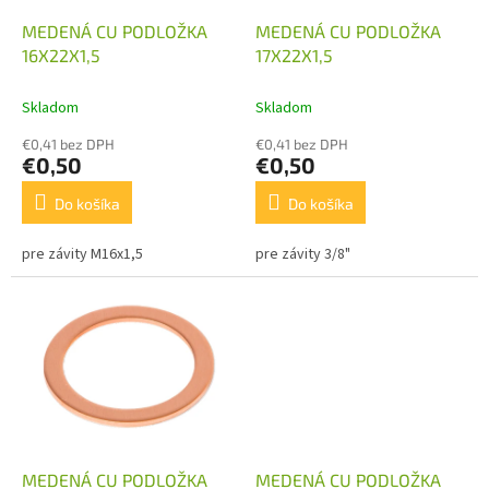
o
o
d
MEDENÁ CU PODLOŽKA
MEDENÁ CU PODLOŽKA
v
u
16X22X1,5
17X22X1,5
k
t
Skladom
Skladom
o
€0,41 bez DPH
€0,41 bez DPH
v
€0,50
€0,50
Do košíka
Do košíka
pre závity M16x1,5
pre závity 3/8"
MEDENÁ CU PODLOŽKA
MEDENÁ CU PODLOŽKA