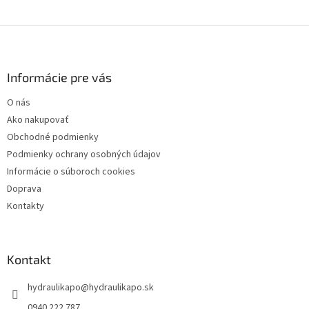
ý
p
Z
i
á
s
p
u
ä
Informácie pre vás
t
O nás
i
Ako nakupovať
e
Obchodné podmienky
Podmienky ochrany osobných údajov
Informácie o súboroch cookies
Doprava
Kontakty
Kontakt
hydraulikapo
@
hydraulikapo.sk
0940 222 787