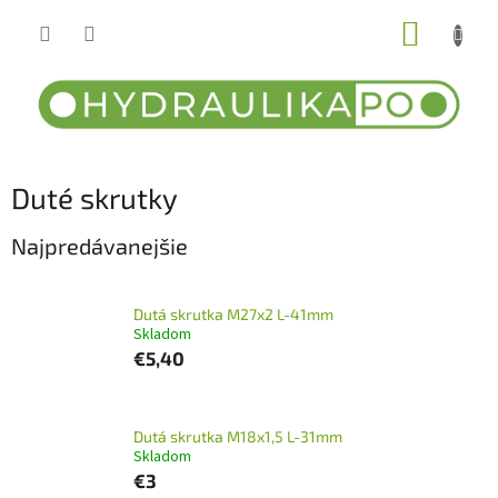
Prejsť
NÁKUP
na
obsah
KOŠÍK
Duté skrutky
Najpredávanejšie
Dutá skrutka M27x2 L-41mm
Skladom
€5,40
Dutá skrutka M18x1,5 L-31mm
Skladom
€3