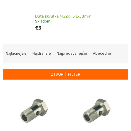
Dutá skrutka M22x1,5 L-38mm
Skladom
€3
R
a
Najlacnejšie
Najdrahšie
Najpredávanejšie
Abecedne
d
e
n
OTVORIŤ FILTER
i
e
V
p
ý
r
p
o
i
d
s
u
p
k
r
t