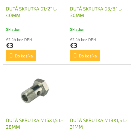
o
o
d
DUTÁ SKRUTKA G1/2" L-
DUTÁ SKRUTKA G3/8" L-
v
u
40MM
30MM
k
t
Skladom
Skladom
o
€2,44 bez DPH
€2,44 bez DPH
v
€3
€3
Do košíka
Do košíka
DUTÁ SKRUTKA M16X1,5 L-
DUTÁ SKRUTKA M18X1,5 L-
28MM
31MM