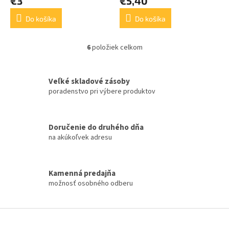
€3
€5,40
Do košíka
Do košíka
6
položiek celkom
O
v
l
á
Veľké skladové zásoby
d
poradenstvo pri výbere produktov
a
c
i
Doručenie do druhého dňa
e
na akúkoľvek adresu
p
r
v
k
Kamenná predajňa
y
možnosť osobného odberu
v
ý
p
Z
i
á
s