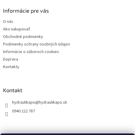
p
u
ä
Informácie pre vás
t
O nás
i
Ako nakupovať
e
Obchodné podmienky
Podmienky ochrany osobných údajov
Informácie o súboroch cookies
Doprava
Kontakty
Kontakt
hydraulikapo
@
hydraulikapo.sk
0940 222 787