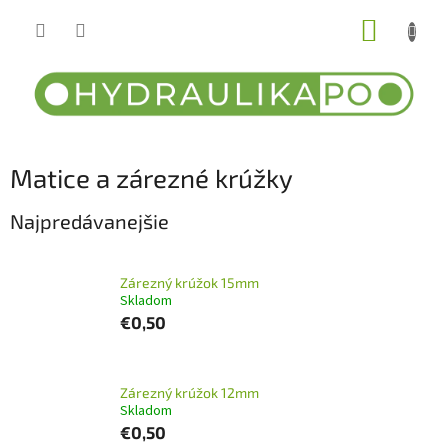
Prejsť
NÁKUP
na
obsah
KOŠÍK
Matice a zárezné krúžky
Najpredávanejšie
Zárezný krúžok 15mm
Skladom
€0,50
Zárezný krúžok 12mm
Skladom
€0,50