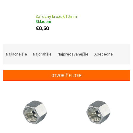
Zárezný krúžok 10mm
Skladom
€0,50
R
a
Najlacnejšie
Najdrahšie
Najpredávanejšie
Abecedne
d
e
n
OTVORIŤ FILTER
i
e
V
p
ý
r
p
o
i
d
s
u
p
k
r
t