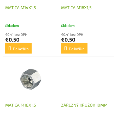
o
o
d
MATICA M14X1,5
MATICA M16X1,5
v
u
k
t
Skladom
Skladom
o
€0,41 bez DPH
€0,41 bez DPH
v
€0,50
€0,50
Do košíka
Do košíka
MATICA M18X1,5
ZÁREZNÝ KRÚŽOK 10MM