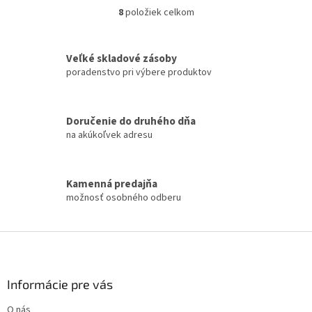
8
položiek celkom
O
v
l
á
Veľké skladové zásoby
d
poradenstvo pri výbere produktov
a
c
i
Doručenie do druhého dňa
e
na akúkoľvek adresu
p
r
v
k
Kamenná predajňa
y
možnosť osobného odberu
v
ý
p
Z
i
á
s
p
u
ä
Informácie pre vás
t
O nás