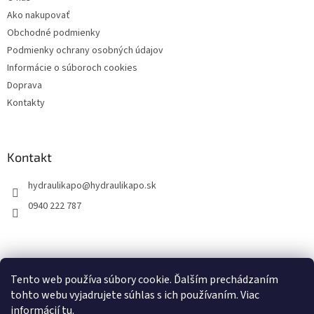
i
Ako nakupovať
e
Obchodné podmienky
Podmienky ochrany osobných údajov
Informácie o súboroch cookies
Doprava
Kontakty
Kontakt
hydraulikapo
@
hydraulikapo.sk
0940 222 787
Tento web používa súbory cookie. Ďalším prechádzaním
tohto webu vyjadrujete súhlas s ich používaním. Viac
informácií
tu
.