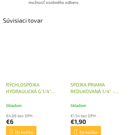
možnosť osobného odberu
Súvisiaci tovar
RÝCHLOSPOJKA
SPOJKA PRIAMA
HYDRAULICKÁ G 1/4"
REDUKOVANÁ 1/4" -
SAMICA MINI
M16X1,5
Skladom
Skladom
€4,88 bez DPH
€1,54 bez DPH
€6
€1,90
Do košíka
Do košíka