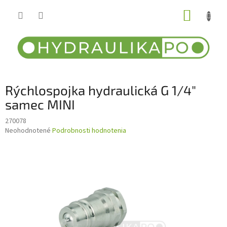
Prejsť
NÁKUP
na
obsah
KOŠÍK
Rýchlospojka hydraulická G 1/4"
samec MINI
270078
Priemerné
Neohodnotené
Podrobnosti hodnotenia
hodnotenie
produktu
je
0,0
z
5
hviezdičiek.