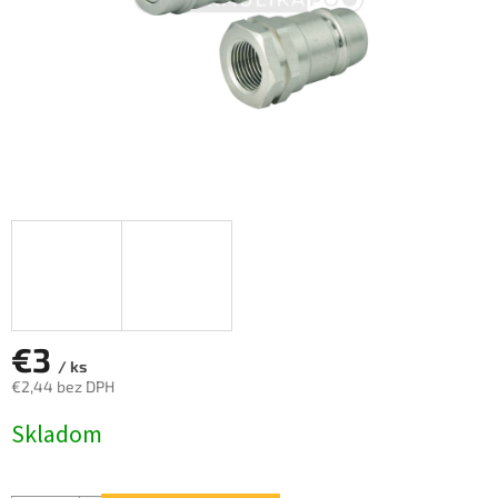
€3
/ ks
€2,44 bez DPH
Jednotková
Skladom
cena: