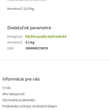
Hmotnosť: 0,10 kg
Dodatočné parametre
Kategória
:
Rýchlospojky hydraulické
Hmotnosť
:
0.1 kg
EAN
:
2000000270078
Z
á
p
ä
Informácie pre vás
t
O nás
i
Ako nakupovať
e
Obchodné podmienky
Podmienky ochrany osobných údajov