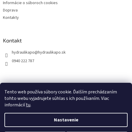
Informácie o súboroch cookies
Doprava
Kontakty
Kontakt
hydraulikapo
@
hydraulikapo.sk
0940 222 787
Tento web používa súbory cookie. Ďalším prechádzaním
tohto webu vyjadrujete súhlas s ich používaním. Viac
informácií
tu
.
Nastavenie
Vytvoril Shoptet