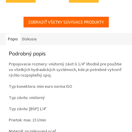
ZOBRAZIŤ VŠETKY SÚVISIACE PRODUKTY
Popis
Diskusia
Podrobný popis
Pripojovacie rozmery: vnútorný závit G 1/4" Vhodné pre použitie
vo všetkých hydraulických systémoch, kde je potrebné vytvoriť
rýchlo rozpojiteľný spoj.
Typ konektora: mini euro norma ISO
Typ závitu: vnútorný
Typ závitu: [BSP] 1/4"
Prietok: max. 15 l/min
Materiál: pozinkovaná oceľ