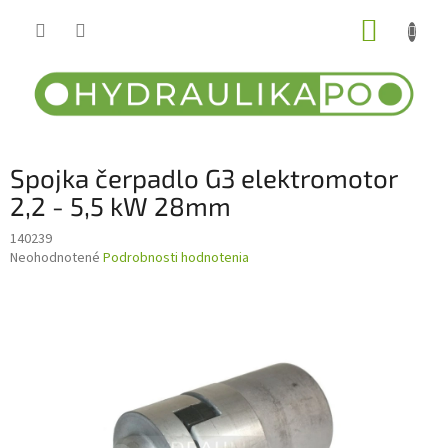
Prejsť
NÁKUP
na
obsah
KOŠÍK
Spojka čerpadlo G3 elektromotor
2,2 - 5,5 kW 28mm
140239
Priemerné
Neohodnotené
Podrobnosti hodnotenia
hodnotenie
produktu
je
0,0
z
5
hviezdičiek.