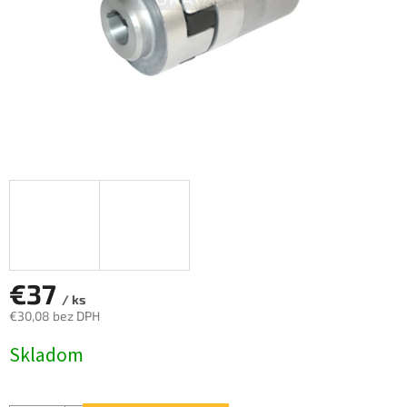
€37
/ ks
€30,08 bez DPH
Jednotková
Skladom
cena: