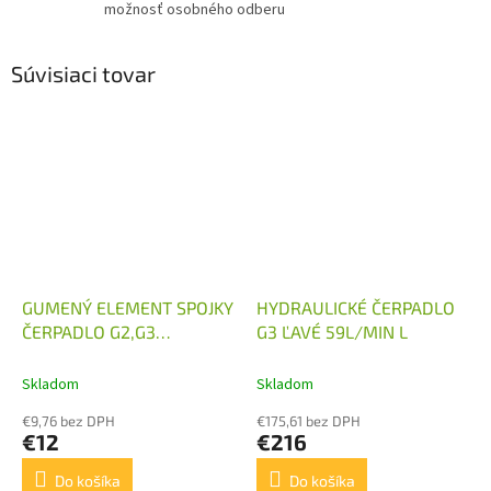
možnosť osobného odberu
Súvisiaci tovar
GUMENÝ ELEMENT SPOJKY
HYDRAULICKÉ ČERPADLO
ČERPADLO G2,G3
G3 ĽAVÉ 59L/MIN L
ELEKTROMOTOR 2,2 - 5,5
KW
Skladom
Skladom
€9,76 bez DPH
€175,61 bez DPH
€12
€216
Do košíka
Do košíka