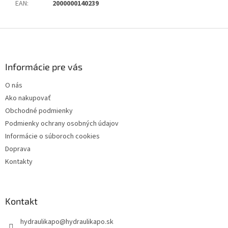
EAN
:
2000000140239
Z
á
p
ä
Informácie pre vás
t
O nás
i
Ako nakupovať
e
Obchodné podmienky
Podmienky ochrany osobných údajov
Informácie o súboroch cookies
Doprava
Kontakty
Kontakt
hydraulikapo
@
hydraulikapo.sk